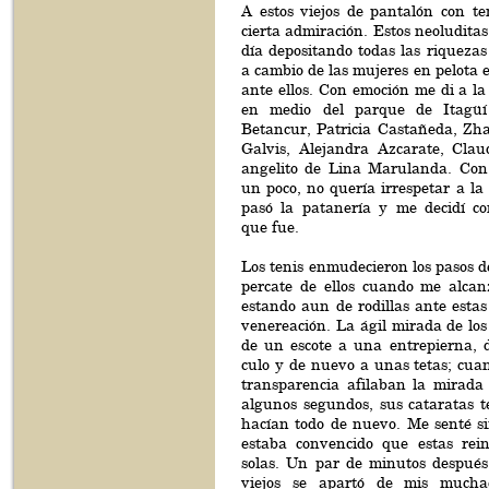
A estos viejos de pantalón con te
cierta admiración. Estos neoluditas
día depositando todas las riqueza
a cambio de las mujeres en pelota 
ante ellos. Con emoción me di a l
en medio del parque de Itagü
Betancur, Patricia Castañeda, Zha
Galvis, Alejandra Azcarate, Cla
angelito de Lina Marulanda. Con 
un poco, no quería irrespetar a la
pasó la patanería y me decidí c
que fue.
Los tenis enmudecieron los pasos de
percate de ellos cuando me alca
estando aun de rodillas ante esta
venereación. La ágil mirada de los
de un escote a una entrepierna, 
culo y de nuevo a unas tetas; cua
transparencia afilaban la mirada 
algunos segundos, sus cataratas t
hacían todo de nuevo. Me senté si
estaba convencido que estas rei
solas. Un par de minutos despué
viejos se apartó de mis mucha