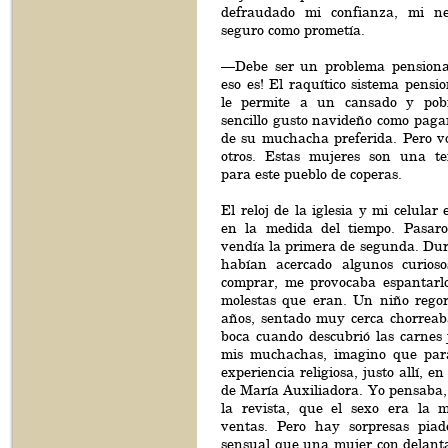
defraudado mi confianza, mi n
seguro como prometía.
—Debe ser un problema pensiona
eso es! El raquítico sistema pensio
le permite a un cansado y pob
sencillo gusto navideño como paga
de su muchacha preferida. Pero v
otros. Estas mujeres son una tent
para este pueblo de coperas.
El reloj de la iglesia y mi celular
en la medida del tiempo. Pasar
vendía la primera de segunda. Dur
habían acercado algunos curios
comprar, me provocaba espantarl
molestas que eran. Un niño regor
años, sentado muy cerca chorreab
boca cuando descubrió las carnes 
mis muchachas, imagino que para
experiencia religiosa, justo allí, en
de María Auxiliadora. Yo pensaba,
la revista, que el sexo era la m
ventas. Pero hay sorpresas pia
sensual que una mujer con delanta