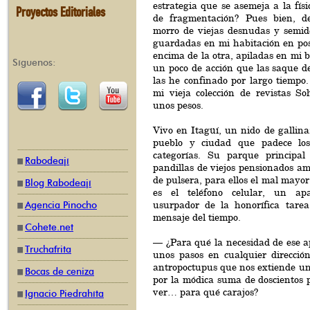
estrategia que se asemeja a la fí
Proyectos Editoriales
de fragmentación? Pues bien, d
morro de viejas desnudas y semi
guardadas en mi habitación en pos
encima de la otra, apiladas en mi b
Síguenos:
un poco de acción que las saque de
las he confinado por largo tiempo
mi vieja colección de revistas 
unos pesos.
Vivo en Itagüí, un nido de gallin
pueblo y ciudad que padece lo
categorías. Su parque principal
Rabodeají
pandillas de viejos pensionados ama
de pulsera, para ellos el mal mayor
Blog Rabodeají
es el teléfono celular, un apar
usurpador de la honorífica tarea
Agencia Pinocho
mensaje del tiempo.
Cohete.net
— ¿Para qué la necesidad de ese ap
Truchafrita
unos pasos en cualquier direcci
antropoctupus que nos extiende un
Bocas de ceniza
por la módica suma de doscientos 
ver… para qué carajos?
Ignacio Piedrahíta