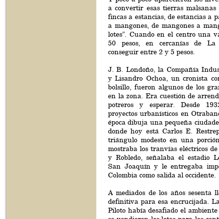
a convertir esas tierras malsanas 
fincas a estancias, de estancias a p
a mangones, de mangones a man
lotes”. Cuando en el centro una v
50 pesos, en cercanías de La
conseguir entre 2 y 5 pesos.
J. B. Londoño, la Compañía Indus
y Lisandro Ochoa, un cronista c
bolsillo, fueron algunos de los gra
en la zona. Era cuestión de arrend
potreros y esperar. Desde 19
proyectos urbanísticos en Otraban
época dibuja una pequeña ciudadela
donde hoy está Carlos E. Restre
triángulo modesto en una porció
mostraba los tranvías eléctricos d
y Robledo, señalaba el estadio L
San Joaquín y le entregaba impo
Colombia como salida al occidente.
A mediados de los años sesenta lle
definitiva para esa encrucijada. La
Piloto había desafiado el ambient