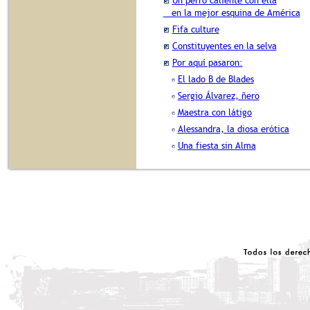
Un perro caliente con ella
en la mejor esquina de América
Fifa culture
Constituyentes en la selva
Por aquí pasaron:
El lado B de Blades
Sergio Álvarez, ñero
Maestra con látigo
Alessandra, la diosa erótica
Una fiesta sin Alma