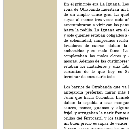
En el principio era La Iguaná. Los
zona de Otrabanda muestran un h
de un amplio cauce gris. La que
suyas al menos tres veces cada añ
acostumbraron a vivir con los pan
hasta la rodilla. La Iguaná era el
y solo quienes estaban obligados a 
de solemnidad, campesinos recién 
lavadores de cueros- daban la
embestidas y su mala fama. La
completaban los malos olores y 
moscas. Además de las curtimbres 
estaban los mataderos y una fáb
cercanías de lo que hoy es Su
terminar de ensuciarlo todo.
Los barrios de Otrabanda que ya l
antejardín preferían mirar más 
Juan que hacia Colombia. Laurel
daban la espalda a esas mangas 
sauces, pomos, guamos y algun
fríjol, y arrugaban la nariz frente 
orillas del ferrocarril y los taller
un buen precio es capaz de vencer t
Y poco a poco aparecieron los inver