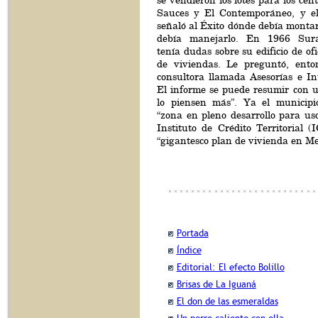
se vendieron los lotes para los cen
Sauces y El Contemporáneo, y el
señaló al Éxito dónde debía montar
debía manejarlo. En 1966 Sura
tenía dudas sobre su edificio de of
de viviendas. Le preguntó, ento
consultora llamada Asesorías e In
El informe se puede resumir con u
lo piensen más”. Ya el municip
“zona en pleno desarrollo para uso
Instituto de Crédito Territorial 
“gigantesco plan de vivienda en Me
Portada
Índice
Editorial: El efecto Bolillo
Brisas de La Iguaná
El don de las esmeraldas