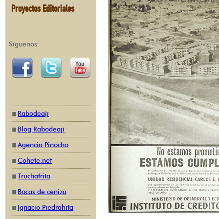
Proyectos Editoriales
Síguenos:
Rabodeají
Blog Rabodeají
Agencia Pinocho
Cohete.net
Truchafrita
Bocas de ceniza
Ignacio Piedrahíta