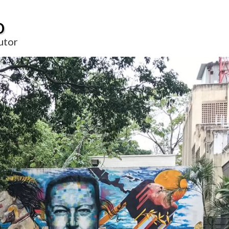
o
utor