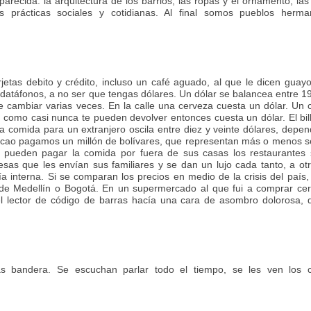
 parecida: la arquitectura de los barrios, las ropas y el ornamento, las
s prácticas sociales y cotidianas. Al final somos pueblos herma
jetas debito y crédito, incluso un café aguado, al que le dicen guay
 datáfonos, a no ser que tengas dólares. Un dólar se balancea entre 1
 cambiar varias veces. En la calle una cerveza cuesta un dólar. Un c
 como casi nunca te pueden devolver entonces cuesta un dólar. El bil
 comida para un extranjero oscila entre diez y veinte dólares, depe
hacao pagamos un millón de bolívares, que representan más o menos 
pueden pagar la comida por fuera de sus casas los restaurantes 
sas que les envían sus familiares y se dan un lujo cada tanto, a ot
interna. Si se comparan los precios en medio de la crisis del país, 
de Medellín o Bogotá. En un supermercado al que fui a comprar cer
l lector de código de barras hacía una cara de asombro dolorosa, 
bandera. Se escuchan parlar todo el tiempo, se les ven los c