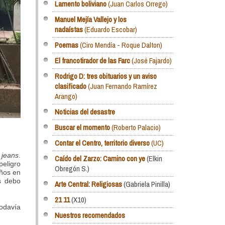
Lamento boliviano
(Juan Carlos Orrego)
Manuel Mejía Vallejo y los
nadaístas
(Eduardo Escobar)
Poemas
(Ciro Mendía - Roque Dalton)
El francotirador de las Farc
(José Fajardo)
Rodrigo D: tres obituarios y un aviso
clasificado
(Juan Fernando Ramírez
Arango)
Noticias del desastre
Buscar el momento
(Roberto Palacio)
Contar el Centro, territorio diverso
(UC)
s
jeans
.
Caído del Zarzo: Camino con ye
(Elkin
peligro
Obregón S.)
años en
os debo
Arte Central: Religiosas
(Gabriela Pinilla)
21 11
(X10)
todavía
Nuestros recomendados