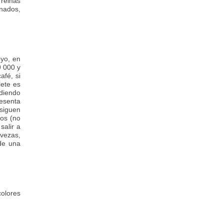
 reinas
nados,
oyo, en
9 000 y
afé, si
lete es
ndiendo
sesenta
siguen
ros (no
salir a
vezas,
de una
olores