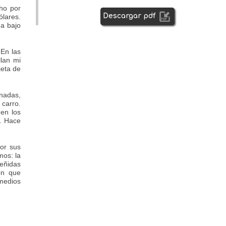
ho por
Descargar pdf
ólares.
ña bajo
 En las
llan mi
jeta de
onadas,
 carro.
en los
o. Hace
or sus
mos: la
teñidas
ón que
medios