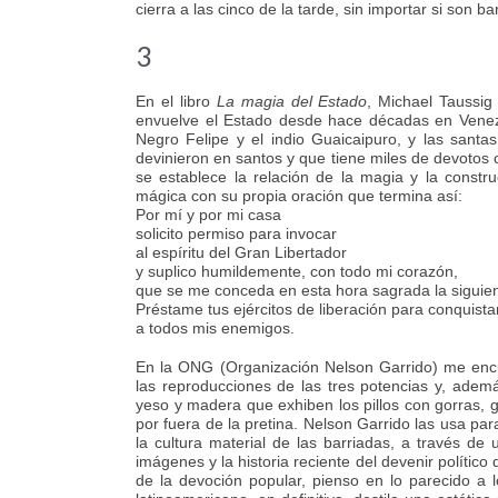
cierra a las cinco de la tarde, sin importar si son b
3
En el libro
La magia del Estado
, Michael Taussig
envuelve el Estado desde hace décadas en Venezue
Negro Felipe y el indio Guaicaipuro, y las santa
devinieron en santos y que tiene miles de devotos
se establece la relación de la magia y la constru
mágica con su propia oración que termina así:
Por mí y por mi casa
solicito permiso para invocar
al espíritu del Gran Libertador
y suplico humildemente, con todo mi corazón,
que se me conceda en esta hora sagrada la siguien
Préstame tus ejércitos de liberación para conquista
a todos mis enemigos.
En la ONG (Organización Nelson Garrido) me encue
las reproducciones de las tres potencias y, ademá
yeso y madera que exhiben los pillos con gorras, g
por fuera de la pretina. Nelson Garrido las usa pa
la cultura material de las barriadas, a través de 
imágenes y la historia reciente del devenir político
de la devoción popular, pienso en lo parecido a 