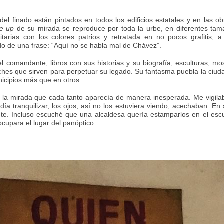
l finado están pintados en todos los edificios estatales y en las o
se up
de su mirada se reproduce por toda la urbe, en diferentes tam
tarias con los colores patrios y retratada en no pocos grafitis, 
o de una frase: “Aquí no se habla mal de Chávez”.
 comandante, libros con sus historias y su biografía, esculturas, mo
ches que sirven para perpetuar su legado. Su fantasma puebla la ciud
nicipios más que en otros.
la mirada que cada tanto aparecía de manera inesperada. Me vigila
a tranquilizar, los ojos, así no los estuviera viendo, acechaban. En 
lante. Incluso escuché que una alcaldesa quería estamparlos en el es
ocupara el lugar del panóptico.