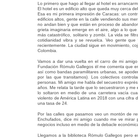
Lo primero que hago al llegar al hotel es arrancarme
El hotel es un edificio alto que queda muy cerca de
Esa es mi primera impresión de Caracas: un contr
edificios altos, gente en la calle vendiendo sus m
no andan bien y que están en proceso de abandono
grieta imaginaria emerge en el aire, algo a lo q
más catastrófico, solitario y zombi. La vida se fil
cotidianidad vibra y se revuelca. Veo gente que t
recientemente. La ciudad sigue en movimiento, coj
Colombia.
Vamos a dar una vuelta en el carro de mi amigo p
Fundación Rómulo Gallegos él me comenta que en C
así como bandas paramilitares urbanas, se apodera
por las que transitamos). Los colectivos control
personas. Mi amigo me habla del secuestro exprés, 
años. Me relata la tarde que lo secuestraron y me e
lo soltaron en medio de una carretera vacía cu
violento de América Latina en 2018 con una cifra d
una tasa de 24.
Por las calles que pasamos veo un montón de rest
Enchufados, dice mi amigo cuando me ve mirar po
negocios incluso en medio de la debacle económic
Llegamos a la biblioteca Rómulo Gallegos pero est