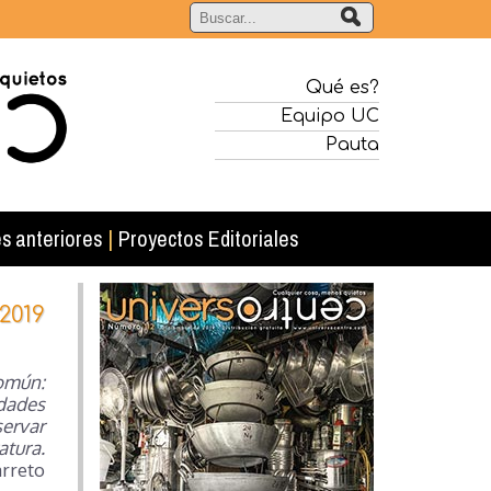
Qué es?
Equipo UC
Pauta
s anteriores
|
Proyectos Editoriales
2019
omún:
idades
servar
tura.
arreto