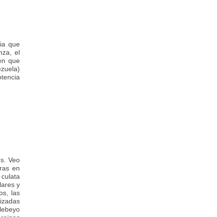
gia que
nza, el
pen que
ezuela)
otencia
es. Veo
uras en
 culata
lares y
os, las
lizadas
lebeyo