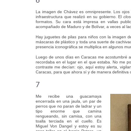
La imagen de Chávez es omnipresente. Los ojos de
infraestructura que realizó en su gobierno. El
clo
formatos. Su cara está impresa en vallas publici
acompañado de Maduro y de Bolívar, a veces al lad
Hay juguetes de pilas para niños con la imagen del
máscaras de plástico y toda una suerte de cachiva
presencia iconográfica se multiplica en algunos mu
Luego de unos días en Caracas me acostumbré a 
recordaba en el lugar en el que estaba. No me podí
contraste me decían: ojo, aquí estoy alerta, vigi
Caracas, para que ahora sí y de manera definitiva 
7
Me recibe una guacamaya
encerrada en una jaula, un par de
perros que no paran de ladrar y un
tipo enorme que camina
rengueando, sin camisa, con una
toalla terciada en el cuello. Es
Miguel Von Dangel y estoy es su