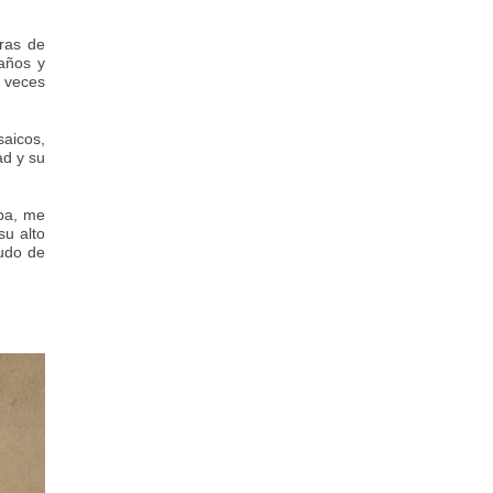
bras de
años y
a veces
saicos,
ad y su
ba, me
su alto
cudo de