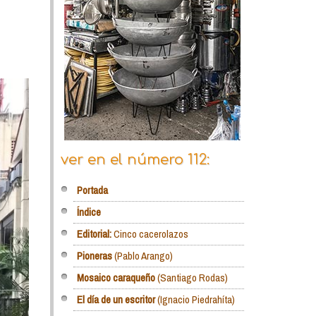
ver en el número 112:
Portada
Índice
Editorial:
Cinco cacerolazos
Pioneras
(Pablo Arango)
Mosaico caraqueño
(Santiago Rodas)
El día de un escritor
(Ignacio Piedrahíta)