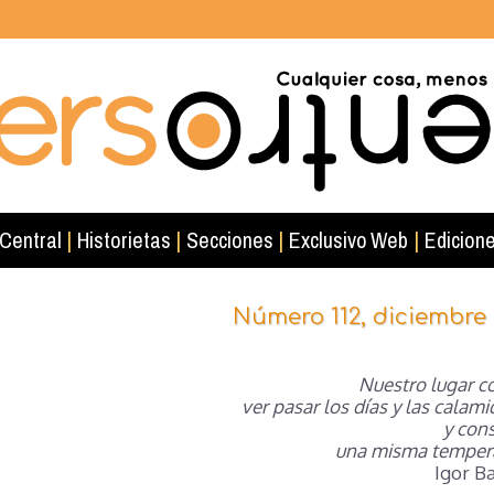
 Central
|
Historietas
|
Secciones
|
Exclusivo Web
|
Edicione
Número 112, diciembre 
Nuestro lugar c
ver pasar los días y las calam
y con
una misma tempera
Igor B