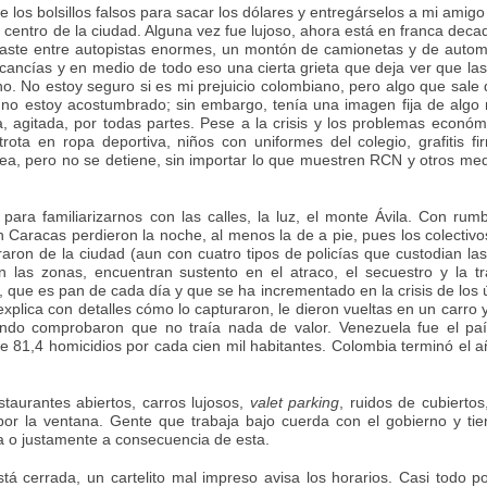
 los bolsillos falsos para sacar los dólares y entregárselos a mi amigo 
l centro de la ciudad. Alguna vez fue lujoso, ahora está en franca deca
aste entre autopistas enormes, un montón de camionetas y de autom
ercancías y en medio de todo eso una cierta grieta que deja ver que la
. No estoy seguro si es mi prejuicio colombiano, pero algo que sale
ue no estoy acostumbrado; sin embargo, tenía una imagen fija de alg
tra, agitada, por todas partes. Pese a la crisis y los problemas económ
rota en ropa deportiva, niños con uniformes del colegio, grafitis f
ea, pero no se detiene, sin importar lo que muestren RCN y otros me
ara familiarizarnos con las calles, la luz, el monte Ávila. Con rum
aracas perdieron la noche, al menos la de a pie, pues los colectivo
ron de la ciudad (aun con cuatro tipos de policías que custodian las
an las zonas, encuentran sustento en el atraco, el secuestro y la t
que es pan de cada día y que se ha incrementado en la crisis de los 
xplica con detalles cómo lo capturaron, le dieron vueltas en un carro 
ando comprobaron que no traía nada de valor. Venezuela fue el pa
e 81,4 homicidios por cada cien mil habitantes. Colombia terminó el 
aurantes abiertos, carros lujosos,
valet parking
, ruidos de cubiertos,
r la ventana. Gente que trabaja bajo cuerda con el gobierno y tie
a o justamente a consecuencia de esta.
á cerrada, un cartelito mal impreso avisa los horarios. Casi todo p