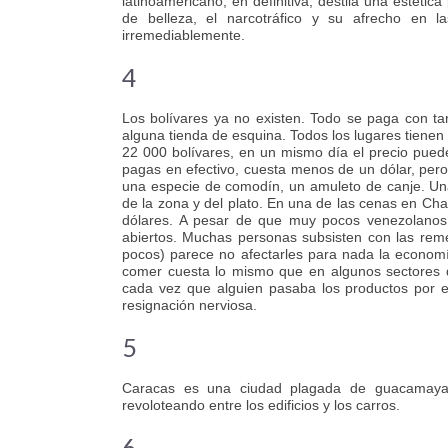
latinoamericano, en definitiva, destila una estética
de belleza, el narcotráfico y su afrecho en la
irremediablemente.
4
Los bolívares ya no existen. Todo se paga con tar
alguna tienda de esquina. Todos los lugares tienen
22 000 bolívares, en un mismo día el precio puede
pagas en efectivo, cuesta menos de un dólar, pero
una especie de comodín, un amuleto de canje. Una
de la zona y del plato. En una de las cenas en C
dólares. A pesar de que muy pocos venezolanos 
abiertos. Muchas personas subsisten con las reme
pocos) parece no afectarles para nada la economía 
comer cuesta lo mismo que en algunos sectores 
cada vez que alguien pasaba los productos por e
resignación nerviosa.
5
Caracas es una ciudad plagada de guacamayas 
revoloteando entre los edificios y los carros.
6