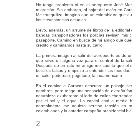
No tengo problema ni en el aeropuerto José Mar
migración. Sin embargo, al bajar del avión en Car
Me tranquilizo, imagino que un colombiano que qu
las circunstancias actuales.
Llevo, además, un arrume de libros de la editorial
bandas transportadoras los policías revisan mis c
pasaporte. Camino en busca de mi amigo que quedó
crédito y caminamos hasta su carro.
La primera imagen al salir del aeropuerto es de 
que sirvieron alguna vez para el control de la sal
Después de un rato mi amigo me cuenta que el sa
bolsillos falsos y empiezo a entender las medida
un calor poderoso, pegotudo, latinoamericano.
En el camino a Caracas descubro un paisaje sem
nombres, pero tengo una sensación de extraña fami
naturaleza exuberante al lado de calles chorreadas
por el sol y el agua. La capital está a media 
normalmente me aquieta percibo tensión en mi
colombianos y la anterior campaña presidencial hic
2