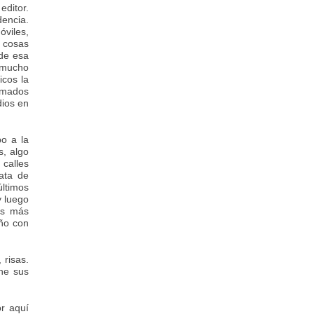
editor.
dencia.
óviles,
s cosas
 de esa
o mucho
icos la
irmados
dios en
bo a la
s, algo
 calles
rata de
últimos
y luego
ís más
año con
 risas.
ne sus
or aquí