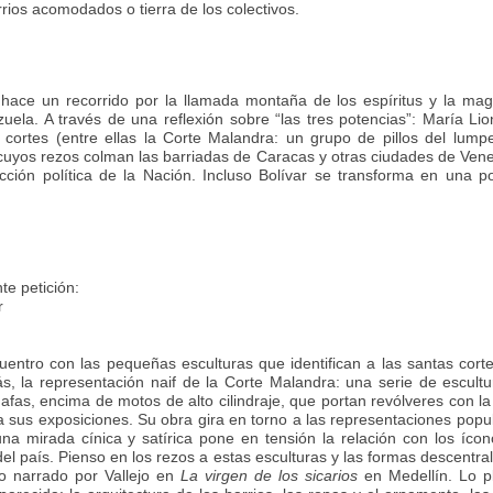
arrios acomodados o tierra de los colectivos.
 hace un recorrido por la llamada montaña de los espíritus y la ma
la. A través de una reflexión sobre “las tres potencias”: María Lio
s cortes (entre ellas la Corte Malandra: un grupo de pillos del lum
 cuyos rezos colman las barriadas de Caracas y otras ciudades de Ven
cción política de la Nación. Incluso Bolívar se transforma en una p
te petición:
r
ntro con las pequeñas esculturas que identifican a las santas cort
s, la representación naif de la Corte Malandra: una serie de escult
afas, encima de motos de alto cilindraje, que portan revólveres con la
ra sus exposiciones. Su obra gira en torno a las representaciones popu
una mirada cínica y satírica pone en tensión la relación con los ícon
 del país. Pienso en los rezos a estas esculturas y las formas descentra
lo narrado por Vallejo en
La virgen de los sicarios
en Medellín. Lo p