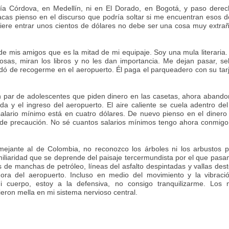
ía Córdova, en Medellín, ni en El Dorado, en Bogotá, y paso derec
acas pienso en el discurso que podría soltar si me encuentran esos d
iere entrar unos cientos de dólares no debe ser una cosa muy extra
 de mis amigos que es la mitad de mi equipaje. Soy una mula literaria.
osas, miran los libros y no les dan importancia. Me dejan pasar, se
 de recogerme en el aeropuerto. Él paga el parqueadero con su tar
un par de adolescentes que piden dinero en las casetas, ahora aband
ida y el ingreso del aeropuerto. El aire caliente se cuela adentro del
lario mínimo está en cuatro dólares. De nuevo pienso en el dinero 
s de precaución. No sé cuantos salarios mínimos tengo ahora conmig
ejante al de Colombia, no reconozco los árboles ni los arbustos p
liaridad que se deprende del paisaje tercermundista por el que pasa
 de manchas de petróleo, líneas del asfalto despintadas y vallas des
hora del aeropuerto. Incluso en medio del movimiento y la vibraci
 cuerpo, estoy a la defensiva, no consigo tranquilizarme. Los 
ieron mella en mi sistema nervioso central.