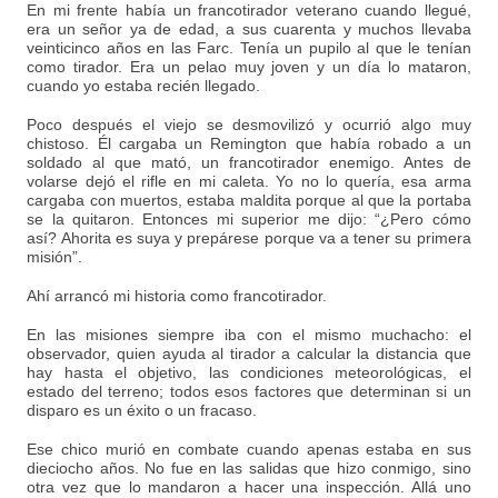
En mi frente había un francotirador veterano cuando llegué,
era un señor ya de edad, a sus cuarenta y muchos llevaba
veinticinco años en las Farc. Tenía un pupilo al que le tenían
como tirador. Era un pelao muy joven y un día lo mataron,
cuando yo estaba recién llegado.
Poco después el viejo se desmovilizó y ocurrió algo muy
chistoso. Él cargaba un Remington que había robado a un
soldado al que mató, un francotirador enemigo. Antes de
volarse dejó el rifle en mi caleta. Yo no lo quería, esa arma
cargaba con muertos, estaba maldita porque al que la portaba
se la quitaron. Entonces mi superior me dijo: “¿Pero cómo
así? Ahorita es suya y prepárese porque va a tener su primera
misión”.
Ahí arrancó mi historia como francotirador.
En las misiones siempre iba con el mismo muchacho: el
observador, quien ayuda al tirador a calcular la distancia que
hay hasta el objetivo, las condiciones meteorológicas, el
estado del terreno; todos esos factores que determinan si un
disparo es un éxito o un fracaso.
Ese chico murió en combate cuando apenas estaba en sus
dieciocho años. No fue en las salidas que hizo conmigo, sino
otra vez que lo mandaron a hacer una inspección. Allá uno