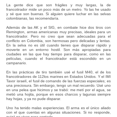
La gente dice que son frágiles y muy largas, la de
francotirador mide un poco más de un metro. Yo las he usado
y sé que son buenas. Si alguien quiere luchar en las selvas
colombianas, las recomendaría.
Además de las AK y el SIG, en combate hice dos tiros con
Remington, armas americanas muy precisas, ideales para un
francotirador. Pero no creo que sean adecuadas para el
conflicto en Colombia, son hermosas pero delicadas y lentas.
En la selva no es útil cuando tienes que disparar rápido y
moverte en un entorno hostil. Son más apropiadas para
ciudades en las que hay tiempo para disparar, como en las
películas, cuando el francotirador está escondido en un
campanario.
En las prácticas de tiro también usé el fusil M40, el de los
francotiradores de 112los marines en Estados Unidos. Y el IMI
Tavor israelí, el fusil de comando de las fuerzas especiales; es
una preciosura. Sin embargo, tengo un mal recuerdo. Usé uno
en una pelea que hicimos y se trabó: me metí por el agua, se
metió una hojita, porque en esos charcos y lagunas siempre
hay hojas, y ya no pude disparar.
Uno ha tenido malas experiencias. El arma es el único aliado
con el que cuentas en algunas situaciones. Si no responde,
quizá no vivas para contarlo.