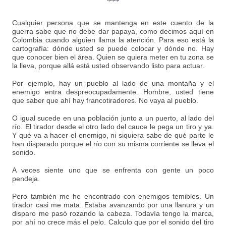
***
Cualquier persona que se mantenga en este cuento de la
guerra sabe que no debe dar papaya, como decimos aquí en
Colombia cuando alguien llama la atención. Para eso está la
cartografía: dónde usted se puede colocar y dónde no. Hay
que conocer bien el área. Quien se quiera meter en tu zona se
la lleva, porque allá está usted observando listo para actuar.
Por ejemplo, hay un pueblo al lado de una montaña y el
enemigo entra despreocupadamente. Hombre, usted tiene
que saber que ahí hay francotiradores. No vaya al pueblo.
O igual sucede en una población junto a un puerto, al lado del
río. El tirador desde el otro lado del cauce le pega un tiro y ya.
Y qué va a hacer el enemigo, ni siquiera sabe de qué parte le
han disparado porque el río con su misma corriente se lleva el
sonido.
A veces siente uno que se enfrenta con gente un poco
pendeja.
Pero también me he encontrado con enemigos temibles. Un
tirador casi me mata. Estaba avanzando por una llanura y un
disparo me pasó rozando la cabeza. Todavía tengo la marca,
por ahí no crece más el pelo. Calculo que por el sonido del tiro