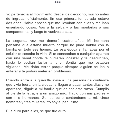
***
Yo pertenecía al movimiento desde los dieciocho, mucho antes
de ingresar oficialmente. En esa primera temporada estuve
dos años. Había épocas que me llevaban con ellos y me iban
enseñando cosas. Vas a la selva y a las montañas a sus
campamentos, y luego te vuelves a casa.
La segunda vez me demoré cuatro años. Mi hermana
pensaba que estaba muerto porque no pude hablar con la
familia en todo ese tiempo. En esa época si llamabas por el
celular te costaba la vida. Si te conectabas a cualquier aparato
con una señal donde te pudieran localizar y te descubrían,
hasta le podían fusilar a uno. Sentía que me estaban
vigilando. Me daba terror porque siempre alguien se iba a
enterar y te podías meter en problemas.
Cuando entré a la guerrilla avisé a una persona de confianza
que vivía fuera, en la ciudad: si llegan a pasar tantos días y no
aparezco, dígale a mi familia que es por esta razón. Cumplió
al pie de la letra, era un amigo mío. Habló con mis padres y
con mis hermanos. Somos ocho contándome a mí: cinco
hombres y tres mujeres. Yo soy el penúltimo.
Fue duro para ellos, sé que fue duro.