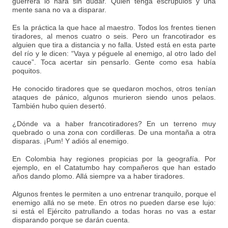
guerrera lo hará sin dudar. Quien tenga escrúpulos y una
mente sana no va a disparar.
Es la práctica la que hace al maestro. Todos los frentes tienen
tiradores, al menos cuatro o seis. Pero un francotirador es
alguien que tira a distancia y no falla. Usted está en esta parte
del río y le dicen: “Vaya y péguele al enemigo, al otro lado del
cauce”. Toca acertar sin pensarlo. Gente como esa había
poquitos.
He conocido tiradores que se quedaron mochos, otros tenían
ataques de pánico, algunos murieron siendo unos pelaos.
También hubo quien desertó.
¿Dónde va a haber francotiradores? En un terreno muy
quebrado o una zona con cordilleras. De una montaña a otra
disparas. ¡Pum! Y adiós al enemigo.
En Colombia hay regiones propicias por la geografía. Por
ejemplo, en el Catatumbo hay compañeros que han estado
años dando plomo. Allá siempre va a haber tiradores.
Algunos frentes le permiten a uno entrenar tranquilo, porque el
enemigo allá no se mete. En otros no pueden darse ese lujo:
si está el Ejército patrullando a todas horas no vas a estar
disparando porque se darán cuenta.