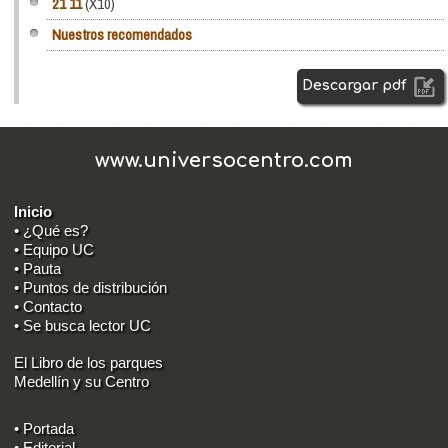
21 11
(X10)
Nuestros recomendados
Descargar pdf
www.universocentro.com
Inicio
• ¿Qué es?
• Equipo UC
• Pauta
• Puntos de distribución
• Contacto
• Se busca lector UC
El Libro de los parques
Medellín y su Centro
• Portada
• Editorial