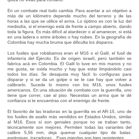
En un combate real todo cambia. Para acertar a un objetivo a
más de un kilómetro depende mucho del terreno y de las
horas a las que se utilice el arma. Lo óptimo es con la luz del
mediodía, si el enemigo está de frente a campo abierto, dando
toda la figura. Es más difícil al atardecer o al amanecer, si está
en una ladera o entre árboles o hay nubes. En la geografía de
Colombia hay mucha bruma que dificulta los disparos.
Los fusiles que robábamos eran el M16 o el Galil, el fusil de
infantería del Ejército. Es de origen israelí, pero también se
fabrica acá en Colombia. El Galil lo tuve en mis manos y no
me gusta, se oxida mucho y hay que estar limpiándolo casi
todos los días. Se desajusta muy fácil: lo configuras para
disparar y si se da un golpe o se te cae hay que volver a
calibrarlo. Sucede lo mismo con los M16, unos fusiles
americanos. En una situación de combate con la guerrilla, uno
tiene que correr, cae al piso. Necesitas un arma que te dé
confianza si te encuentras con el enemigo de frente.
El favorito de las tiradoras en la guerrilla es el AR-15, uno de
los fusiles de asalto más vendidos en Estados Unidos, similar
al M16. Esos sí son geniales porque no se traban tanto,
técnicamente son mejores. Permiten todas las variantes del
calibre 5,56 mm, deja quemar cualquier tipo de balas:
explosivas, trazadoras... Esas mierdas son bien resistentes.