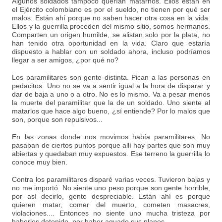
Algunos soldados tampoco querían matarnos. Ellos están en
el Ejército colombiano es por el sueldo, no tienen por qué ser
malos. Están ahí porque no saben hacer otra cosa en la vida.
Ellos y la guerrilla proceden del mismo sitio, somos hermanos.
Comparten un origen humilde, se alistan solo por la plata, no
han tenido otra oportunidad en la vida. Claro que estaría
dispuesto a hablar con un soldado ahora, incluso podríamos
llegar a ser amigos, ¿por qué no?
Los paramilitares son gente distinta. Pican a las personas en
pedacitos. Uno no se va a sentir igual a la hora de disparar y
dar de baja a uno o a otro. No es lo mismo. Va a pesar menos
la muerte del paramilitar que la de un soldado. Uno siente al
matarlos que hace algo bueno, ¿sí entiende? Por lo malos que
son, porque son repulsivos...
En las zonas donde nos movimos había paramilitares. No
pasaban de ciertos puntos porque allí hay partes que son muy
abiertas y quedaban muy expuestos. Ese terreno la guerrilla lo
conoce muy bien.
Contra los paramilitares disparé varias veces. Tuvieron bajas y
no me importó. No siente uno peso porque son gente horrible,
por así decirlo, gente despreciable. Están ahí es porque
quieren matar, comer del muerto, cometen masacres,
violaciones.... Entonces no siente uno mucha tristeza por
haberlos detenido, por haber aguado sus planes