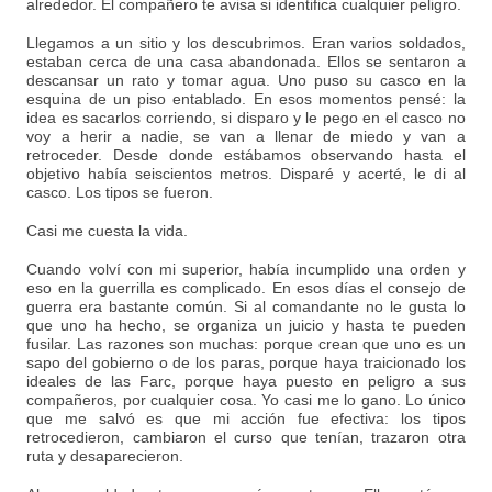
alrededor. El compañero te avisa si identifica cualquier peligro.
Llegamos a un sitio y los descubrimos. Eran varios soldados,
estaban cerca de una casa abandonada. Ellos se sentaron a
descansar un rato y tomar agua. Uno puso su casco en la
esquina de un piso entablado. En esos momentos pensé: la
idea es sacarlos corriendo, si disparo y le pego en el casco no
voy a herir a nadie, se van a llenar de miedo y van a
retroceder. Desde donde estábamos observando hasta el
objetivo había seiscientos metros. Disparé y acerté, le di al
casco. Los tipos se fueron.
Casi me cuesta la vida.
Cuando volví con mi superior, había incumplido una orden y
eso en la guerrilla es complicado. En esos días el consejo de
guerra era bastante común. Si al comandante no le gusta lo
que uno ha hecho, se organiza un juicio y hasta te pueden
fusilar. Las razones son muchas: porque crean que uno es un
sapo del gobierno o de los paras, porque haya traicionado los
ideales de las Farc, porque haya puesto en peligro a sus
compañeros, por cualquier cosa. Yo casi me lo gano. Lo único
que me salvó es que mi acción fue efectiva: los tipos
retrocedieron, cambiaron el curso que tenían, trazaron otra
ruta y desaparecieron.