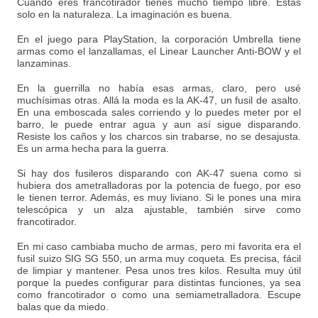
Cuando eres francotirador tienes mucho tiempo libre. Estás
solo en la naturaleza. La imaginación es buena.
En el juego para PlayStation, la corporación Umbrella tiene
armas como el lanzallamas, el Linear Launcher Anti-BOW y el
lanzaminas.
En la guerrilla no había esas armas, claro, pero usé
muchísimas otras. Allá la moda es la AK-47, un fusil de asalto.
En una emboscada sales corriendo y lo puedes meter por el
barro, le puede entrar agua y aun así sigue disparando.
Resiste los caños y los charcos sin trabarse, no se desajusta.
Es un arma hecha para la guerra.
Si hay dos fusileros disparando con AK-47 suena como si
hubiera dos ametralladoras por la potencia de fuego, por eso
le tienen terror. Además, es muy liviano. Si le pones una mira
telescópica y un alza ajustable, también sirve como
francotirador.
En mi caso cambiaba mucho de armas, pero mi favorita era el
fusil suizo SIG SG 550, un arma muy coqueta. Es precisa, fácil
de limpiar y mantener. Pesa unos tres kilos. Resulta muy útil
porque la puedes configurar para distintas funciones, ya sea
como francotirador o como una semiametralladora. Escupe
balas que da miedo.