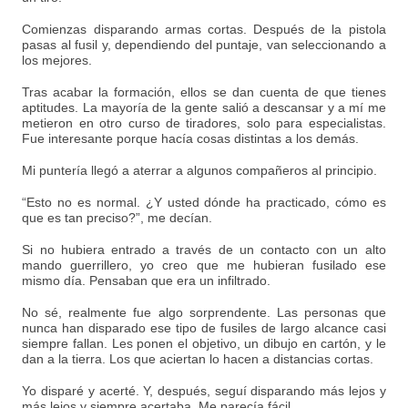
Comienzas disparando armas cortas. Después de la pistola
pasas al fusil y, dependiendo del puntaje, van seleccionando a
los mejores.
Tras acabar la formación, ellos se dan cuenta de que tienes
aptitudes. La mayoría de la gente salió a descansar y a mí me
metieron en otro curso de tiradores, solo para especialistas.
Fue interesante porque hacía cosas distintas a los demás.
Mi puntería llegó a aterrar a algunos compañeros al principio.
“Esto no es normal. ¿Y usted dónde ha practicado, cómo es
que es tan preciso?”, me decían.
Si no hubiera entrado a través de un contacto con un alto
mando guerrillero, yo creo que me hubieran fusilado ese
mismo día. Pensaban que era un infiltrado.
No sé, realmente fue algo sorprendente. Las personas que
nunca han disparado ese tipo de fusiles de largo alcance casi
siempre fallan. Les ponen el objetivo, un dibujo en cartón, y le
dan a la tierra. Los que aciertan lo hacen a distancias cortas.
Yo disparé y acerté. Y, después, seguí disparando más lejos y
más lejos y siempre acertaba. Me parecía fácil.