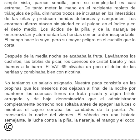
simple vista, parece sencilla, pero su complejidad es casi
extrema. De tanto meter la mano en el recipiente repleto de
triángulos de piña, diminutos trozos se incrustan en los intersticios
de las uñas y producen heridas dolorosas y sangrantes. Los
enormes uñeros atacan sin piedad en el pulgar, en el índice y en
el dedo medio. Los ácidos de la piña y de la naranja se
entremezclan y atormentan las heridas con un ardor insoportable.
El mango hace lo suyo, pero su mayor peligro es el cuchillo que lo
corta.
Después de la media noche se acababa la fruta. Lavábamos los
cuchillos, las tablas de picar, los cuencos de cristal barato y nos
íbamos a la barra. El VAT 69 aliviaba un poco el dolor de las
heridas y combinaba bien con nicotina.
No teníamos un salario asignado. Nuestra paga consistía en las
propinas que los meseros nos dejaban al final de la noche por
mantener los cuencos llenos de fruta picada y algún billete
arrugado y de baja denominación que el administrador
completamente borracho nos soltaba antes de apagar las luces o
mientras el cajero cerraba los candados de la puerta. Así
transcurría la noche del viernes. El sábado era una historia
semejante, la lucha contra la piña, la naranja, el mango y el coco.