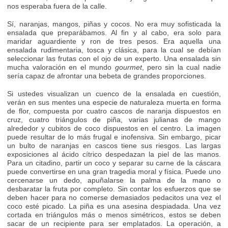
nos esperaba fuera de la calle.
Sí, naranjas, mangos, piñas y cocos. No era muy sofisticada la
ensalada que preparábamos. Al fin y al cabo, era solo para
maridar aguardiente y ron de tres pesos. Era aquella una
ensalada rudimentaria, tosca y clásica, para la cual se debían
seleccionar las frutas con el ojo de un experto. Una ensalada sin
mucha valoración en el mundo
gourmet
, pero sin la cual nadie
sería capaz de afrontar una bebeta de grandes proporciones.
Si ustedes visualizan un cuenco de la ensalada en cuestión,
verán en sus mentes una especie de naturaleza muerta en forma
de flor, compuesta por cuatro cascos de naranja dispuestos en
cruz, cuatro triángulos de piña, varias julianas de mango
alrededor y cubitos de coco dispuestos en el centro. La imagen
puede resultar de lo más frugal e inofensiva. Sin embargo, picar
un bulto de naranjas en cascos tiene sus riesgos. Las largas
exposiciones al ácido cítrico despedazan la piel de las manos.
Para un citadino, partir un coco y separar su carne de la cáscara
puede convertirse en una gran tragedia moral y física. Puede uno
cercenarse un dedo, apuñalarse la palma de la mano o
desbaratar la fruta por completo. Sin contar los esfuerzos que se
deben hacer para no comerse demasiados pedacitos una vez el
coco esté picado. La piña es una asesina despiadada. Una vez
cortada en triángulos más o menos simétricos, estos se deben
sacar de un recipiente para ser emplatados. La operación, a