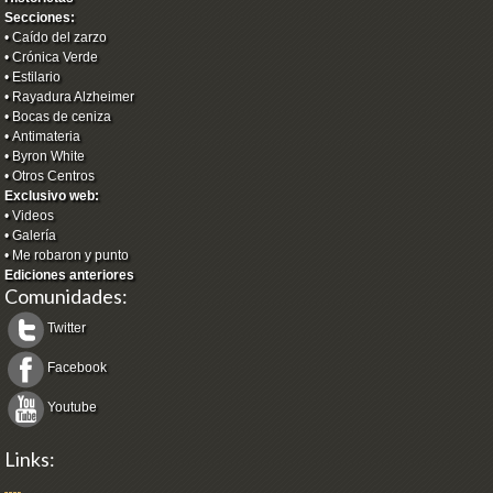
Secciones:
•
Caído del zarzo
•
Crónica Verde
•
Estilario
•
Rayadura Alzheimer
•
Bocas de ceniza
•
Antimateria
•
Byron White
•
Otros Centros
Exclusivo web:
•
Videos
•
Galería
•
Me robaron y punto
Ediciones anteriores
Comunidades:
Twitter
Facebook
Youtube
Links: