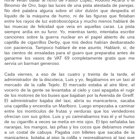
Binomio de Oro, bajo las luces de una pista atestada de parejas.
No diré palabra alguna sobre el olor dulzón que despedía el
líquido de la máquina de humo, ni de las figuras que flotaban
entre los rayos de luz estroboscópica y mucho menos hablaré de
las muecas de felicidad que veía en aquellas caras. La pista
siempre ardía en su furor. Yo, mientras tanto, intentaba escribir
canciones sobre la guerra nuclear en el papel abierto de una
cajetilla de cigarrillos Derby, que mis dedos habían desbaratado
con paciencia. Tampoco hablaré de ese asunto. Hablaré, sí, de
las cientos de ensaladas para el guaro que preparaba antes de
ganarme los vasos de VAT 69 completamente gratis que me
servía un barman generoso.
Cada viernes, a eso de las cuatro y treinta de la tarde, el
administrador de la discoteca, Luis y yo, llegábamos en un taxi al
mercado de la calle Tejelo. El mercado estaba al aire libre, el
vocerío de la gente se levantaba al cielo y casi apagaba el rugir
de los motores de los buses que bajaban por la Avenida de Greiff.
El administrador bajaba del taxi, abría su manicartera, sacaba
una cajetilla y encendía un Marlboro. Luego empezaba a caminar
entre los montículos de frutas y verduras que los vendedores
ofrecían con sus gritos. Luis y yo caminábamos tras él y el humo
de su cigarrillo a veces se metía en mis ojos. El tipo señalaba las
naranjas, los mangos, las piñas y los cocos que debíamos meter
a un costal de cabuya. Pagaba con billetes que sacaba de la
manicartera, botaba al piso la colilla y regresábamos al taxi que