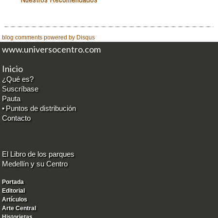
blog comments powered by
Disqus
www.universocentro.com
Inicio
¿Qué es?
Suscríbase
Pauta
•
Puntos de distribución
Contacto
El Libro de los parques
Medellín y su Centro
Portada
Editorial
Artículos
Arte Central
Historietas