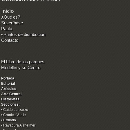
Inicio
¿Qué es?
Suscríbase
Pauta
•
Puntos de distribución
Contacto
El Libro de los parques
Medellín y su Centro
Portada
Editorial
Artículos
Arte Central
Historietas
Secciones:
•
Caído del zarzo
•
Crónica Verde
•
Estilario
•
Rayadura Alzheimer