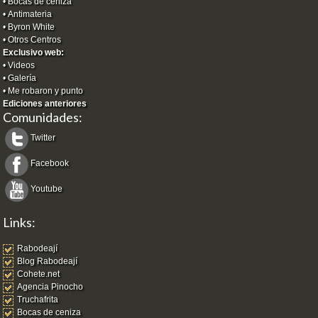
•
Bocas de ceniza
•
Antimateria
•
Byron White
•
Otros Centros
Exclusivo web:
•
Videos
•
Galería
•
Me robaron y punto
Ediciones anteriores
Comunidades:
Twitter
Facebook
Youtube
Links:
Rabodeají
Blog Rabodeají
Cohete.net
Agencia Pinocho
Truchafrita
Bocas de ceniza