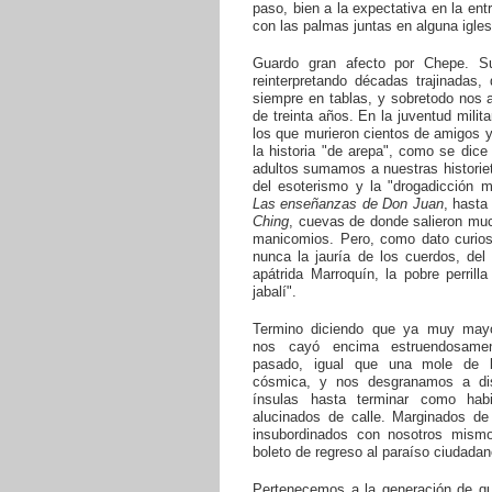
paso, bien a la expectativa en la ent
con las palmas juntas en alguna iglesi
Guardo gran afecto por Chepe. Su
reinterpretando décadas trajinadas
siempre en tablas, y sobretodo no
de treinta años. En la juventud mili
los que murieron cientos de amigos 
la historia "de arepa", como se dice
adultos sumamos a nuestras historiet
del esoterismo y la "drogadicción 
Las enseñanzas de Don Juan
, hast
Ching
, cuevas de donde salieron mu
manicomios. Pero, como dato curioso
nunca la jauría de los cuerdos, de
apátrida Marroquín, la pobre perril
jabalí".
Termino diciendo que ya muy mayo
nos cayó encima estruendosame
pasado, igual que una mole de 
cósmica, y nos desgranamos a dis
ínsulas hasta terminar como habi
alucinados de calle. Marginados de 
insubordinados con nosotros mismo
boleto de regreso al paraíso ciudadan
Pertenecemos a la generación de qu