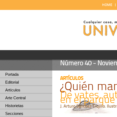
HOME
Número 40 - Noviem
Portada
ARTÍCULOS
¿Quién man
Editorial
Artículos
De vates, au
en el parqu
Arte Central
Historietas
J. Arturo Sánchez Trujillo. Ilus
Secciones