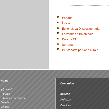
Portada
Índice
Editorial: La Diva oxigenada
La venus de Bolombolo
Días de Club
Serrana
Piura: norte peruano al rojo
Home
Contenido
¿Qué es?
Portada
Editorial
Ediciones anteriores
Artículos
Galería
Crónicas
Videos