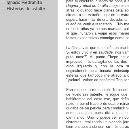
pare el discurso, cuando se pone a 
Ignacio Piedrahíta
Dogma y ritual de la alta magia
escri
Historias de asfalto
atrás; o cuando hace planes detalla
directo a un extraño lugar de la estr
espera hace más de una década, la 
quedó de venir a rescatarlo… "No m
en esos años ya hemos marcado cala
al que invitaron a viajar esos manes
falsas expectativas conmigo como pa
La última vez que me salió con ese t
Si estoy vivo y en
saudade
, nos va
puta nave?" Al punto Chepe se co
improvisó música agitando las dos
oído izquierdo y con la otra s
originalmente una tonada indescri
esferas que tampoco me atrevo a cu
"¡Volare! ¡Volare ad honórem! Tripulo
Esa respuesta me cabreó. Teniendo y
de vuelo sin patente, le rogué qu
habláramos del caso ese, que defi
nave ni por el trasero de cuatro rein
dudaba de su pericia para conducir veh
como pasajero, pues día a día se r
caminando. Uno lo puede ver en cue
distantes, realizando un variado jo
bien encabezando con su música act