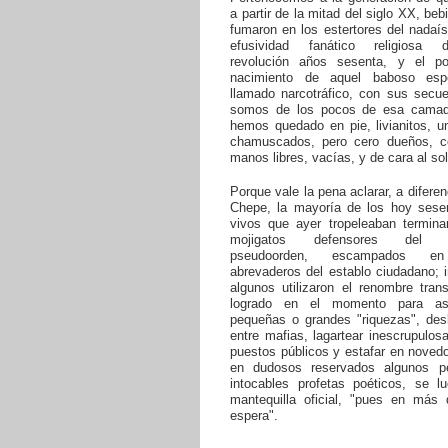
a partir de la mitad del siglo XX, beb
fumaron en los estertores del nadaí
efusividad fanático religiosa
revolución años sesenta, y el pos
nacimiento de aquel baboso esp
llamado narcotráfico, con sus secue
somos de los pocos de esa cama
hemos quedado en pie, livianitos, u
chamuscados, pero cero dueños, c
manos libres, vacías, y de cara al sol
Porque vale la pena aclarar, a diferen
Chepe, la mayoría de los hoy sese
vivos que ayer tropeleaban termina
mojigatos defensores del 
pseudoorden, escampados e
abrevaderos del establo ciudadano; 
algunos utilizaron el renombre tran
logrado en el momento para as
pequeñas o grandes "riquezas", desl
entre mafias, lagartear inescrupulo
puestos públicos y estafar en nove
en dudosos reservados algunos pe
intocables profetas poéticos, se 
mantequilla oficial, "pues en más
espera".