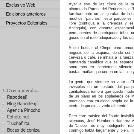
Ayer a eso de las cinco de la t
Exclusivo Web
alborotado Parque del Periodista, o
Ediciones anteriores
familiarmente en las garufas de la b
muchos "parches", este parque es u
Proyectos Editoriales
libre (contigua a la cremosa y es
Antioquia), con vibrante espectácul
permanentes de apretujadas tribus u
goces en el rudo adoquinado y los qui
Suelo buscar al Chepe para tomar
negocio de la esquina, donde con
cerveza o café, se inhala a la fuerza 
humareda canábica que se esparce c
sonreímos en incoherente silencio
bastas mañas que corren en la calle 
La gente, que siempre ha visto a C
invisibles en un costado del parqu
UC recomienda...
canibalesca rumora que quedó mudo 
de un piano en los sopladeros de Me
Rabodeají
practican esa crueldad propia de la
Blog Rabodeají
cierto desprecio al verlo diferente.
Agencia Pinocho
Pero este músico del flautín invisibl
Cohete.net
silencios, José Humberto Ramírez 
Truchafrita
de 'Chepe', es muy inteligente, re
Bocas de ceniza
conmigo habla largamente y bien. In