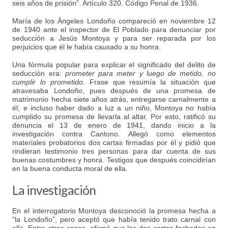
seis años de prisión”. Artículo 320. Código Penal de 1936.
María de los Ángeles Londoño compareció en noviembre 12
de 1940 ante el inspector de El Poblado para denunciar por
seducción a Jesús Montoya y para ser reparada por los
perjuicios que él le había causado a su honra.
Una fórmula popular para explicar el significado del delito de
seducción era:
prometer para meter y luego de metido, no
cumplir lo prometido
. Frase que resumía la situación que
atravesaba Londoño, pues después de una promesa de
matrimonio hecha siete años atrás, entregarse carnalmente a
él, e incluso haber dado a luz a un niño, Montoya no había
cumplido su promesa de llevarla al altar. Por esto, ratificó su
denuncia el 13 de enero de 1941, dando inicio a la
investigación contra Cantono. Allegó como elementos
materiales probatorios dos cartas firmadas por él y pidió que
rindieran testimonio tres personas para dar cuenta de sus
buenas costumbres y honra. Testigos que después coincidirían
en la buena conducta moral de ella.
La investigación
En el interrogatorio Montoya desconoció la promesa hecha a
“la Londoño”, pero aceptó que había tenido trato carnal con