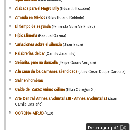
Alabaos para el Negro Billy
(Eduardo Escobar)
Armado en México
(Silvio Bolaño Robledo)
El tiempo de segunda
(Fernando Mora Meléndez)
Hípica limeña
(Pascual Gaviria)
Variaciones sobre el silencio
(Jhon Isaza)
Palabrerías de bar
(Camilo Jaramillo)
Señorita, pero no doncella
(Felipe Osorio Vergara)
A la casa de los caimanes silenciosos
(Julio César Duque Cardona)
Salir en hombros
Caído del Zarzo: Ánimo célimo
(Elkin Obregón S.)
Arte Central: Amnesia voluntaria III - Amnesia voluntaria I
(Juan
Camilo Castaño)
CORONA-VIRUS
(X10)
Descargar pdf