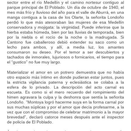
sector entre el río Medellín y el camino nortesur contiguo al
parque principal de El Poblado. Un día de octubre de 1940, el
mes más frío y lluvioso del año para el valle de Aburrá, en una
manga contigua a la casa de los Olarte, la señorita Londoño
perdió lo que más atesoraban las mujeres de esa Medellín
conservadora y mojigata: la virginidad. Puede inferirse que la
hierba estaba húmeda, bien por las lluvias de temporada, bien
por la niebla o el rocío de la noche o la madrugada. Si
Cantono fue caballeroso debió extender su saco como un
lecho para ambos, y allí, a media luz, los amantes
consumaron su deseo. Por el temor a ser descubiertos y
tachados de inmorales, lujuriosos o fornicarios, el tiempo para
el “gustico” no fue muy largo.
Materializar el amor en un potrero demuestra que no había
otro espacio más íntimo en donde pudieran estar juntos, pues
la estricta vigilancia paterna y eclesiástica se colaba a la
esfera de lo privado. La descripción del acto carnal es
escueta. Es como si el mero recuerdo del rompimiento del
himen agravara la culpa y la deshonra que sentía la señorita
Londoño. “Montoya logró hacerme suya en la forma carnal por
sus muchas súplicas y por el amor que decía profesarme, a la
vez que con el compromiso de celebrar matrimonio a la mayor
brevedad”, declaró catorce meses después ante el inspector
de policía de El Poblado.