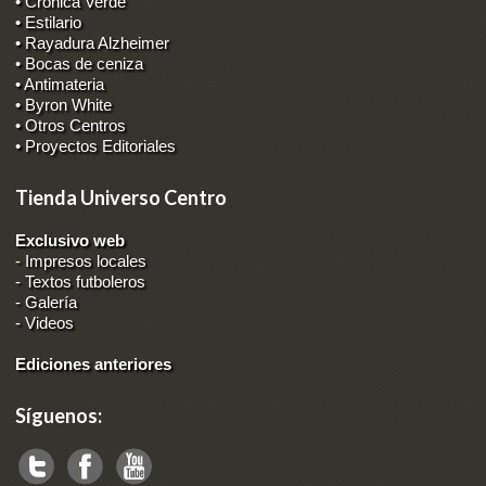
• Crónica Verde
• Estilario
• Rayadura Alzheimer
• Bocas de ceniza
• Antimateria
• Byron White
• Otros Centros
• Proyectos Editoriales
Tienda Universo Centro
Exclusivo web
-
Impresos locales
-
Textos futboleros
-
Galería
-
Videos
Ediciones anteriores
Síguenos: