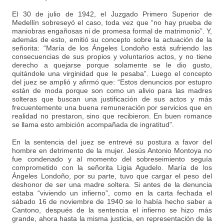
El 30 de julio de 1942, el Juzgado Primero Superior de
Medellín sobreseyó el caso, toda vez que “no hay prueba de
maniobras engañosas ni de promesa formal de matrimonio”. Y,
además de esto, emitió su concepto sobre la actuación de la
señorita: “María de los Ángeles Londoño está sufriendo las
consecuencias de sus propios y voluntarios actos, y no tiene
derecho a quejarse porque solamente se le dio gusto,
quitándole una virginidad que le pesaba”. Luego el concepto
del juez se amplió y afirmó que: “Estos denuncios por estupro
están de moda porque son como un alivio para las madres
solteras que buscan una justificación de sus actos y más
frecuentemente una buena remuneración por servicios que en
realidad no prestaron, sino que recibieron. En buen romance
se llama esto ambición acompañada de ingratitud”.
En la sentencia del juez se entrevé su postura a favor del
hombre en detrimento de la mujer. Jesús Antonio Montoya no
fue condenado y al momento del sobreseimiento seguía
comprometido con la señorita Ligia Agudelo. María de los
Ángeles Londoño, por su parte, tuvo que cargar el peso del
deshonor de ser una madre soltera. Si antes de la denuncia
estaba “viviendo un infierno”, como en la carta fechada el
sábado 16 de noviembre de 1940 se lo había hecho saber a
Cantono, después de la sentencia el infierno se hizo más
grande, ahora hasta la misma justicia, en representación de la