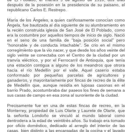
después de la posesión en la presidencia de su paisano, el
republicano Carlos E. Restrepo.
María de los Ángeles, a quien cariñosamente conocían como
Ángela, fue bautizada al día siguiente de su alumbramiento en
la recién construida iglesia de San José de El Poblado, como
era la costumbre por aquellos tiempos de inicio de siglo. Nació
en el seno de una familia de “baja posición social” pero
“honorable y de conducta intachable”. Se crio en el mismo
corregimiento que la vio nacer, y que desde los años veinte del
siglo veinte se conectaba con el Centro de la ciudad por un
tranvía eléctrico, y por el Ferrocarril de Antioquia, que tenía
una estación contigua a alguno de los meandros que otrora
hacía el río Medellín por el valle. Aquel caserío estaba
conformado por pequeñas parcelas de agricultores y
ganaderos, y mayoritariamente por fincas de recreo de la élite
de Medellín que, aunque residía en lujosas casonas en el
barrio Prado, acostumbraba dar paseos los fines de semana a
sus casas de campo en esa zona al suroriente de la ciudad.
Precisamente fue en una de estas fincas de recreo, en la
Monterrey, propiedad de Luis Olarte y Laurete de Olarte, que
la señorita Londoño se vinculó al mundo laboral como
dentrodera a la edad de veintitrés años. Su trabajo era tomado
por oficio doméstico, dedicado al arreglo del interior de las
casas, bien distinto a las encargadas de la cocina y el lavado