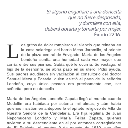
Si alguno engañare a una doncella
que no fuere desposada,
y durmiere con ella,
deberá dotarla y tomarla por mujer.
Éxodo 22:16.
L
os gritos de dolor rompieron el silencio que reinaba en
la casa solariega del barrio Mesa Jaramillo, al oriente
de la plaza central de Envigado. María de los Ángeles
Londoño sentía una humedad cada vez mayor que
corría entre sus piernas. Sabía qué le ocurría. Su vástago, el
hijo de la deshonra, se abría paso en su útero. Pidió ayuda.
Sus padres acudieron sin vacilación al consultorio del doctor
Samuel Meza y Posada, quien asistió el parto de la señorita
Londoño, cuyo único pecado era precisamente ese, ser
señorita, pero no doncella.
María de los Ángeles Londoño Zapata llegó al mundo cuando
Medellín era habitada por setenta mil almas, y aún había
quienes insistían en anteponerle el epíteto religioso de Villa de
Nuestra Señora de la Candelaria. Era hija legítima de Juan
Nepomuceno Londoño y María Felisa Zapata, quienes
tuvieron a su descendiente en el por entonces corregimiento
de El Poblado, el martes 9 de agosto de 1910, dos días