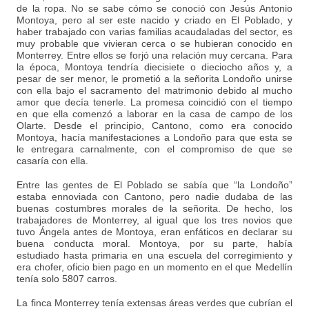
de la ropa. No se sabe cómo se conoció con Jesús Antonio
Montoya, pero al ser este nacido y criado en El Poblado, y
haber trabajado con varias familias acaudaladas del sector, es
muy probable que vivieran cerca o se hubieran conocido en
Monterrey. Entre ellos se forjó una relación muy cercana. Para
la época, Montoya tendría diecisiete o dieciocho años y, a
pesar de ser menor, le prometió a la señorita Londoño unirse
con ella bajo el sacramento del matrimonio debido al mucho
amor que decía tenerle. La promesa coincidió con el tiempo
en que ella comenzó a laborar en la casa de campo de los
Olarte. Desde el principio, Cantono, como era conocido
Montoya, hacía manifestaciones a Londoño para que esta se
le entregara carnalmente, con el compromiso de que se
casaría con ella.
Entre las gentes de El Poblado se sabía que “la Londoño”
estaba ennoviada con Cantono, pero nadie dudaba de las
buenas costumbres morales de la señorita. De hecho, los
trabajadores de Monterrey, al igual que los tres novios que
tuvo Ángela antes de Montoya, eran enfáticos en declarar su
buena conducta moral. Montoya, por su parte, había
estudiado hasta primaria en una escuela del corregimiento y
era chofer, oficio bien pago en un momento en el que Medellín
tenía solo 5807 carros.
La finca Monterrey tenía extensas áreas verdes que cubrían el