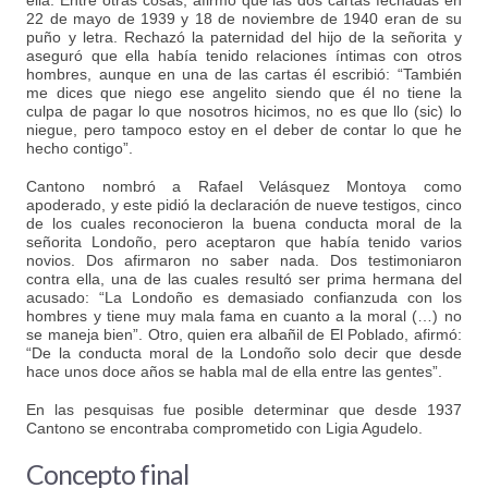
ella. Entre otras cosas, afirmó que las dos cartas fechadas en
22 de mayo de 1939 y 18 de noviembre de 1940 eran de su
puño y letra. Rechazó la paternidad del hijo de la señorita y
aseguró que ella había tenido relaciones íntimas con otros
hombres, aunque en una de las cartas él escribió: “También
me dices que niego ese angelito siendo que él no tiene la
culpa de pagar lo que nosotros hicimos, no es que llo (sic) lo
niegue, pero tampoco estoy en el deber de contar lo que he
hecho contigo”.
Cantono nombró a Rafael Velásquez Montoya como
apoderado, y este pidió la declaración de nueve testigos, cinco
de los cuales reconocieron la buena conducta moral de la
señorita Londoño, pero aceptaron que había tenido varios
novios. Dos afirmaron no saber nada. Dos testimoniaron
contra ella, una de las cuales resultó ser prima hermana del
acusado: “La Londoño es demasiado confianzuda con los
hombres y tiene muy mala fama en cuanto a la moral (…) no
se maneja bien”. Otro, quien era albañil de El Poblado, afirmó:
“De la conducta moral de la Londoño solo decir que desde
hace unos doce años se habla mal de ella entre las gentes”.
En las pesquisas fue posible determinar que desde 1937
Cantono se encontraba comprometido con Ligia Agudelo.
Concepto final