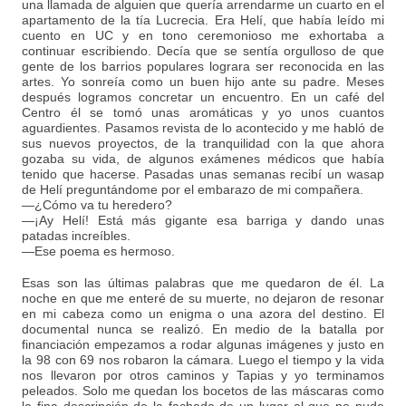
una llamada de alguien que quería arrendarme un cuarto en el
apartamento de la tía Lucrecia. Era Helí, que había leído mi
cuento en UC y en tono ceremonioso me exhortaba a
continuar escribiendo. Decía que se sentía orgulloso de que
gente de los barrios populares lograra ser reconocida en las
artes. Yo sonreía como un buen hijo ante su padre. Meses
después logramos concretar un encuentro. En un café del
Centro él se tomó unas aromáticas y yo unos cuantos
aguardientes. Pasamos revista de lo acontecido y me habló de
sus nuevos proyectos, de la tranquilidad con la que ahora
gozaba su vida, de algunos exámenes médicos que había
tenido que hacerse. Pasadas unas semanas recibí un wasap
de Helí preguntándome por el embarazo de mi compañera.
—¿Cómo va tu heredero?
—¡Ay Helí! Está más gigante esa barriga y dando unas
patadas increíbles.
—Ese poema es hermoso.
Esas son las últimas palabras que me quedaron de él. La
noche en que me enteré de su muerte, no dejaron de resonar
en mi cabeza como un enigma o una azora del destino. El
documental nunca se realizó. En medio de la batalla por
financiación empezamos a rodar algunas imágenes y justo en
la 98 con 69 nos robaron la cámara. Luego el tiempo y la vida
nos llevaron por otros caminos y Tapias y yo terminamos
peleados. Solo me quedan los bocetos de las máscaras como
la fina descripción de la fachada de un lugar al que no pude