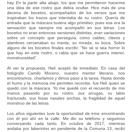
hay
En la parte alta abajo
, los que me permitieron hacerme
una idea de ese rostro que debía ocultar. Hice más de una
decena de bocetos, acompañados de los versos que me
inspiraban los trazos que intentaba de su rostro. Quería de
entrada que la máscara tuviera algo primitivo, pues esa era la
sensación que siempre me acompañó en sus letras. Los
bocetos no eran entonces versiones distintas, eran variaciones
sobre un concepto que perseguía, cómo cables, clavos y
alambres cercenaban su mente, su mirada, su boca. Sobre
alguno de los bocetos finales escribí: “No sé si sea horror lo
que hay en este rostro, o rabia que se hace guerra interior,
monstruosidad”.
Al ver la propuesta, Helí aceptó de inmediato. En casa del
fotógrafo Camilo Moreno, nuestro mentor literario, nos
encontramos, charlamos y dimos paso a la tarea. Hasta donde
el humo y la memoria me permiten recordar, fue Helí quien se
quedó con la máscara. Yo me quedé con el recuerdo de mis
manos pasando por su rostro, sus arrugas, su labio
fracturado, sus fosas nasales anchas, la fragilidad de aquel
monstruo de las letras.
Los años siguientes tuve la oportunidad de irme encontrando
con él por ahí en la calle. Me dio su teléfono y seguimos
conversando cada tanto. En octubre de 2017, mientras
andaba por laberintos en pendiente de la Comuna 13, recibí