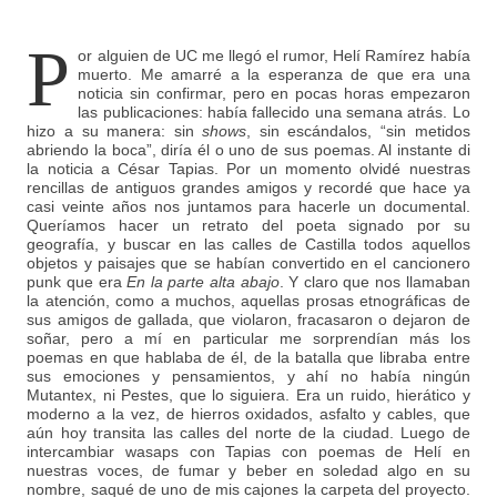
P
or alguien de UC me llegó el rumor, Helí Ramírez había
muerto. Me amarré a la esperanza de que era una
noticia sin confirmar, pero en pocas horas empezaron
las publicaciones: había fallecido una semana atrás. Lo
hizo a su manera: sin
shows
, sin escándalos, “sin metidos
abriendo la boca”, diría él o uno de sus poemas. Al instante di
la noticia a César Tapias. Por un momento olvidé nuestras
rencillas de antiguos grandes amigos y recordé que hace ya
casi veinte años nos juntamos para hacerle un documental.
Queríamos hacer un retrato del poeta signado por su
geografía, y buscar en las calles de Castilla todos aquellos
objetos y paisajes que se habían convertido en el cancionero
punk que era
En la parte alta abajo
. Y claro que nos llamaban
la atención, como a muchos, aquellas prosas etnográficas de
sus amigos de gallada, que violaron, fracasaron o dejaron de
soñar, pero a mí en particular me sorprendían más los
poemas en que hablaba de él, de la batalla que libraba entre
sus emociones y pensamientos, y ahí no había ningún
Mutantex, ni Pestes, que lo siguiera. Era un ruido, hierático y
moderno a la vez, de hierros oxidados, asfalto y cables, que
aún hoy transita las calles del norte de la ciudad. Luego de
intercambiar wasaps con Tapias con poemas de Helí en
nuestras voces, de fumar y beber en soledad algo en su
nombre, saqué de uno de mis cajones la carpeta del proyecto.