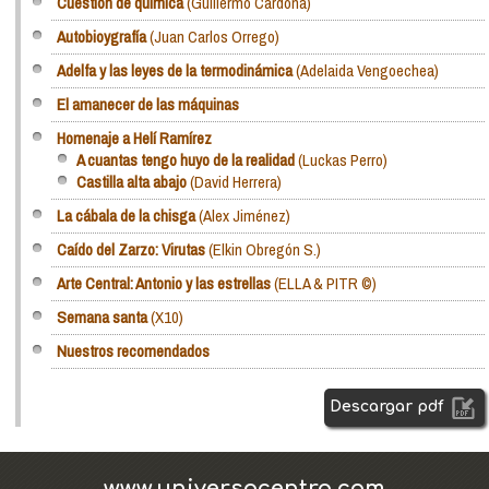
Cuestión de química
(Guillermo Cardona)
Autobioygrafía
(Juan Carlos Orrego)
Adelfa y las leyes de la termodinámica
(Adelaida Vengoechea)
El amanecer de las máquinas
Homenaje a Helí Ramírez
A cuantas tengo huyo de la realidad
(Luckas Perro)
Castilla alta abajo
(David Herrera)
La cábala de la chisga
(Alex Jiménez)
Caído del Zarzo: Virutas
(Elkin Obregón S.)
Arte Central: Antonio y las estrellas
(ELLA & PITR ©)
Semana santa
(X10)
Nuestros recomendados
Descargar pdf
www.universocentro.com