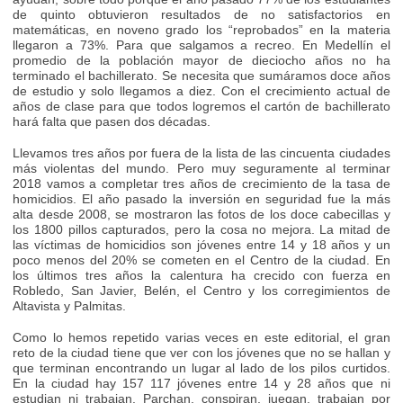
de quinto obtuvieron resultados de no satisfactorios en
matemáticas, en noveno grado los “reprobados” en la materia
llegaron a 73%. Para que salgamos a recreo. En Medellín el
promedio de la población mayor de dieciocho años no ha
terminado el bachillerato. Se necesita que sumáramos doce años
de estudio y solo llegamos a diez. Con el crecimiento actual de
años de clase para que todos logremos el cartón de bachillerato
hará falta que pasen dos décadas.
Llevamos tres años por fuera de la lista de las cincuenta ciudades
más violentas del mundo. Pero muy seguramente al terminar
2018 vamos a completar tres años de crecimiento de la tasa de
homicidios. El año pasado la inversión en seguridad fue la más
alta desde 2008, se mostraron las fotos de los doce cabecillas y
los 1800 pillos capturados, pero la cosa no mejora. La mitad de
las víctimas de homicidios son jóvenes entre 14 y 18 años y un
poco menos del 20% se cometen en el Centro de la ciudad. En
los últimos tres años la calentura ha crecido con fuerza en
Robledo, San Javier, Belén, el Centro y los corregimientos de
Altavista y Palmitas.
Como lo hemos repetido varias veces en este editorial, el gran
reto de la ciudad tiene que ver con los jóvenes que no se hallan y
que terminan encontrando un lugar al lado de los pilos curtidos.
En la ciudad hay 157 117 jóvenes entre 14 y 28 años que ni
estudian ni trabajan. Parchan, conspiran, juegan, trabajan por