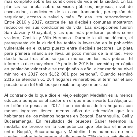
más completo sobre las condiciones de vida en la ciudad. En las
planillas se anota sobre servicios públicos, ingresos, nivel de
escolaridad, condiciones de la casa, transporte, percepción de
seguridad, acceso a salud y más. En esa lista retrocedemos.
Entre 2016 y 2017, catorce de las dieciséis comunas mostraron
reducción en sus condiciones de vida. Las excepciones fueron
San Javier y Guayabal, y las que más perdieron puntos como
vividero, Castilla y Villa Hermosa. Durante la última década, el
presupuesto de la ciudad ha tenido la inversión en la población
vulnerable en el cuarto puesto entre dieciséis sectores. La plata
para primera infancia se lleva un poco menos de la mitad. Pero
desde hace tres años se gasta menos en los más pobres. El
informe lo dice muy claro: “A partir de 2015 la inversión per cápita
en población vulnerable se redujo año a año, alcanzando su nivel
mínimo en 2017 con $132 001 por persona”. Cuando terminó
2015 se atendían 61 264 hogares vulnerables, al terminar el año
pasado eran 53 659 los que recibían apoyo municipal.
Al contrario de lo que dice el viejo eslogan Medellín es la menos
educada aunque es el sector en el que más invierte La Alpujarra,
un billón de pesos en 2017. Los miembros de los hogares con
menos ingresos tienen menos años de educación que los
habitantes de los mismos hogares en Bogotá, Barranquilla, Cali y
Bucaramanga. En resultados de pruebas Saber tenemos la
medalla de bronce en la competencia que plantea el informe
entre Bogotá, Bucaramanga y Medellín. Los números no nos
ayudan, sobre todo porque el año pasado 77% de los estudiantes