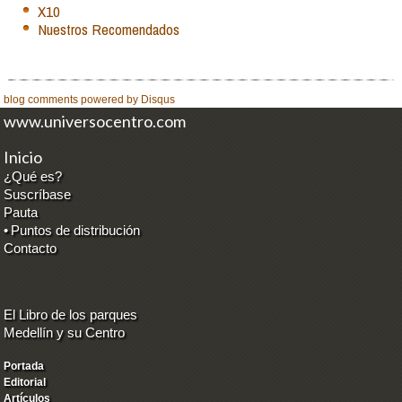
X10
Nuestros Recomendados
blog comments powered by
Disqus
www.universocentro.com
Inicio
¿Qué es?
Suscríbase
Pauta
•
Puntos de distribución
Contacto
El Libro de los parques
Medellín y su Centro
Portada
Editorial
Artículos