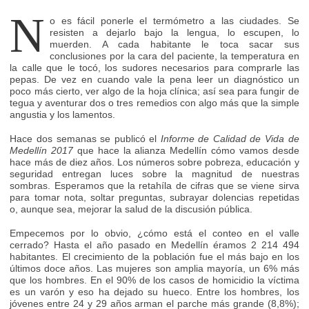
N
o es fácil ponerle el termómetro a las ciudades. Se
resisten a dejarlo bajo la lengua, lo escupen, lo
muerden. A cada habitante le toca sacar sus
conclusiones por la cara del paciente, la temperatura en
la calle que le tocó, los sudores necesarios para comprarle las
pepas. De vez en cuando vale la pena leer un diagnóstico un
poco más cierto, ver algo de la hoja clínica; así sea para fungir de
tegua y aventurar dos o tres remedios con algo más que la simple
angustia y los lamentos.
Hace dos semanas se publicó el
Informe de Calidad de Vida de
Medellín 2017
que hace la alianza Medellín cómo vamos desde
hace más de diez años. Los números sobre pobreza, educación y
seguridad entregan luces sobre la magnitud de nuestras
sombras. Esperamos que la retahíla de cifras que se viene sirva
para tomar nota, soltar preguntas, subrayar dolencias repetidas
o, aunque sea, mejorar la salud de la discusión pública.
Empecemos por lo obvio, ¿cómo está el conteo en el valle
cerrado? Hasta el año pasado en Medellín éramos 2 214 494
habitantes. El crecimiento de la población fue el más bajo en los
últimos doce años. Las mujeres son amplia mayoría, un 6% más
que los hombres. En el 90% de los casos de homicidio la víctima
es un varón y eso ha dejado su hueco. Entre los hombres, los
jóvenes entre 24 y 29 años arman el parche más grande (8,8%);