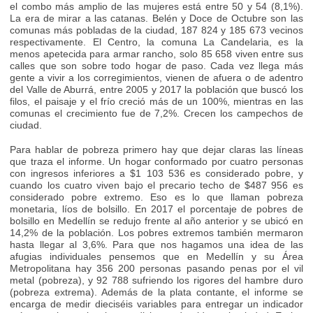
el combo más amplio de las mujeres está entre 50 y 54 (8,1%).
La era de mirar a las catanas. Belén y Doce de Octubre son las
comunas más pobladas de la ciudad, 187 824 y 185 673 vecinos
respectivamente. El Centro, la comuna La Candelaria, es la
menos apetecida para armar rancho, solo 85 658 viven entre sus
calles que son sobre todo hogar de paso. Cada vez llega más
gente a vivir a los corregimientos, vienen de afuera o de adentro
del Valle de Aburrá, entre 2005 y 2017 la población que buscó los
filos, el paisaje y el frío creció más de un 100%, mientras en las
comunas el crecimiento fue de 7,2%. Crecen los campechos de
ciudad.
Para hablar de pobreza primero hay que dejar claras las líneas
que traza el informe. Un hogar conformado por cuatro personas
con ingresos inferiores a $1 103 536 es considerado pobre, y
cuando los cuatro viven bajo el precario techo de $487 956 es
considerado pobre extremo. Eso es lo que llaman pobreza
monetaria, líos de bolsillo. En 2017 el porcentaje de pobres de
bolsillo en Medellín se redujo frente al año anterior y se ubicó en
14,2% de la población. Los pobres extremos también mermaron
hasta llegar al 3,6%. Para que nos hagamos una idea de las
afugias individuales pensemos que en Medellín y su Área
Metropolitana hay 356 200 personas pasando penas por el vil
metal (pobreza), y 92 788 sufriendo los rigores del hambre duro
(pobreza extrema). Además de la plata contante, el informe se
encarga de medir dieciséis variables para entregar un indicador