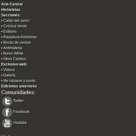
Arte Central
Historietas
Secciones:
•
Caído del zarzo
•
Crónica Verde
•
Estilario
•
Rayadura Alzheimer
•
Bocas de ceniza
•
Antimateria
•
Byron White
•
Otros Centros
Exclusivo web:
•
Videos
•
Galería
•
Me robaron y punto
Ediciones anteriores
Comunidades:
Twitter
Facebook
Youtube