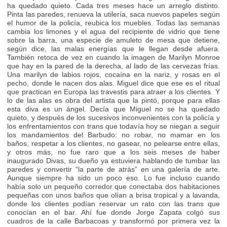
ha quedado quieto. Cada tres meses hace un arreglo distinto.
Pinta las paredes, renueva la utilería, saca nuevos papeles según
el humor de la policía, reubica los muebles. Todas las semanas
cambia los limones y el agua del recipiente de vidrio que tiene
sobre la barra, una especie de amuleto de mesa que detiene,
según dice, las malas energías que le llegan desde afuera.
También retoca de vez en cuando la imagen de Marilyn Monroe
que hay en la pared de la derecha, al lado de las cervezas frías.
Una marilyn de labios rojos, cocaína en la nariz, y rosas en el
pecho, donde le nacen dos alas. Miguel dice que ese es el ritual
que practican en Europa las travestis para atraer a los clientes. Y
lo de las alas es obra del artista que la pintó, porque para ellas
esta diva es un ángel. Decía que Miguel no se ha quedado
quieto, y después de los sucesivos inconvenientes con la policía y
los enfrentamientos con trans que todavía hoy se niegan a seguir
los mandamientos del Barbudo: no robar, no mamar en los
baños, respetar a los clientes, no gasear, no pelearse entre ellas,
y otros más, no fue raro que a los seis meses de haber
inaugurado Divas, su dueño ya estuviera hablando de tumbar las
paredes y convertir “la parte de atrás” en una galería de arte.
Aunque siempre ha sido un poco eso. Lo fue incluso cuando
había solo un pequeño corredor que conectaba dos habitaciones
pequeñas con unos baños que olían a brisa tropical y a lavanda,
donde los clientes podían reservar un rato con las trans que
conocían en el bar. Ahí fue donde Jorge Zapata colgó sus
cuadros de la calle Barbacoas y transformó por primera vez la