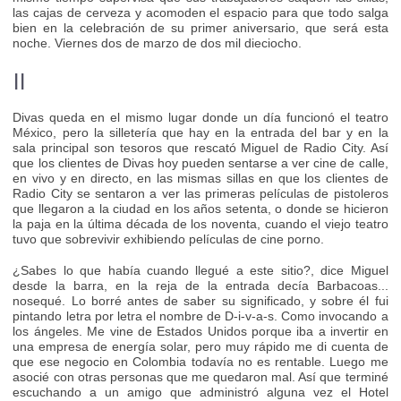
las cajas de cerveza y acomoden el espacio para que todo salga
bien en la celebración de su primer aniversario, que será esta
noche. Viernes dos de marzo de dos mil dieciocho.
II
Divas queda en el mismo lugar donde un día funcionó el teatro
México, pero la silletería que hay en la entrada del bar y en la
sala principal son tesoros que rescató Miguel de Radio City. Así
que los clientes de Divas hoy pueden sentarse a ver cine de calle,
en vivo y en directo, en las mismas sillas en que los clientes de
Radio City se sentaron a ver las primeras películas de pistoleros
que llegaron a la ciudad en los años setenta, o donde se hicieron
la paja en la última década de los noventa, cuando el viejo teatro
tuvo que sobrevivir exhibiendo películas de cine porno.
¿Sabes lo que había cuando llegué a este sitio?, dice Miguel
desde la barra, en la reja de la entrada decía Barbacoas...
nosequé. Lo borré antes de saber su significado, y sobre él fui
pintando letra por letra el nombre de D-i-v-a-s. Como invocando a
los ángeles. Me vine de Estados Unidos porque iba a invertir en
una empresa de energía solar, pero muy rápido me di cuenta de
que ese negocio en Colombia todavía no es rentable. Luego me
asocié con otras personas que me quedaron mal. Así que terminé
escuchando a un amigo que administró alguna vez el Hotel