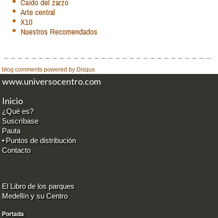
Caído del zarzo
Arte central
X10
Nuestros Recomendados
blog comments powered by
Disqus
www.universocentro.com
Inicio
¿Qué es?
Suscríbase
Pauta
•
Puntos de distribución
Contacto
El Libro de los parques
Medellín y su Centro
Portada