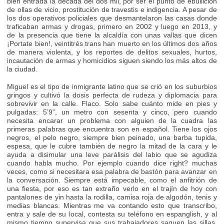
bien entrada la década del dos mil, por ser el punto de ebullición
de ollas de vicio, prostitución de travestis e indigencia. A pesar de
los dos operativos policiales que desmantelaron las casas donde
traficaban armas y drogas, primero en 2002 y luego en 2013, y
de la presencia que tiene la alcaldía con unas vallas que dicen
¡Portate bien!, veintitrés trans han muerto en los últimos dos años
de manera violenta, y los reportes de delitos sexuales, hurtos,
incautación de armas y homicidios siguen siendo los más altos de
la ciudad.
Miguel es el tipo de inmigrante latino que se crió en los suburbios
gringos y cultivó la dosis perfecta de rudeza y diplomacia para
sobrevivir en la calle. Flaco. Solo sabe cuánto mide en pies y
pulgadas: 5’9”, un metro con sesenta y cinco, pero cuando
necesita encarar un problema con alguien de la cuadra las
primeras palabras que encuentra son en español. Tiene los ojos
negros, el pelo negro, siempre bien peinado, una barba tupida,
espesa, que le cubre también de negro la mitad de la cara y le
ayuda a disimular una leve parálisis del labio que se agudiza
cuando habla mucho. Por ejemplo cuando dice right? muchas
veces, como si necesitara esa palabra de bastón para avanzar en
la conversación. Siempre está impecable, como el anfitrión de
una fiesta, por eso es tan extraño verlo en el trajín de hoy con
pantalones de yin hasta la rodilla, camisa roja de algodón, tenis y
medias blancas. Mientras me va contando esto que transcribo,
entra y sale de su local, contesta su teléfono en espanglish, y al
mismo tiempo supervisa que sus trabajadores saquen las sillas,