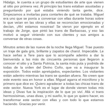
Hidalgo, le cuenta a un grupo de estudiantes de arte que vienen
al sitio por primera vez. Al principio las trans estaban asustadas y
preguntando por qué estaba viniendo tanta gente, dice.
Empezamos a invitarlas para contarles de qué se trataba. Miguel
era uno que se ponía a conversar con ellas durante horas sobre
lo que veían en las obras y ellas se reconocían emocionadas y
decían, ¡Ahí estamos nosotras! Se vieron por ejemplo en el
trabajo de Jorge, que pintó las trans de Barbacoas, y eso las
motivó a seguir viniendo con sus clientes y sus amigos a
conversar de otras cosas.
Minutos antes de las nueve de la noche llega Miguel. Trae puesto
un traje de gala gris, brillante y zapatos de charol. Impecable. Le
hace señas a Tere para que lo acompañe adentro a dar la
bienvenida a las más de cincuenta personas que llegaron a
conocer el sitio y a Santa Putricia, la santa más puta y podrida de
todas de la orden del Divino Coño, que va a inaugurar la
exposición. Todos están apretujados, expectantes. Los visitantes
están adentro mientras las trans se quedan afuera. No creen que
este evento sea en honor a ellas. Miguel agarra el micrófono y lo
primero que dice es: Quiero agradecer a todas las chicas trans de
este sector. Nueva York es el lugar de donde vienen todas mis
ideas y Divas fue la inspiración de lo que yo viví. Allá vi trans
hermosísimas, unas divas, y mi sueño, lo que yo quiero hacer, es
transformar este sector con ellas y con todo lo que estamos
haciendo. Gracias por venir.