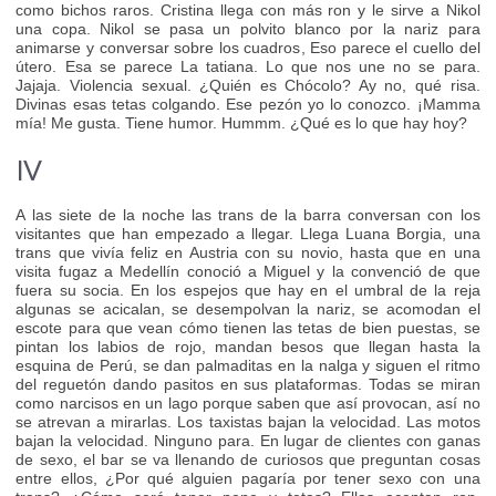
como bichos raros. Cristina llega con más ron y le sirve a Nikol
una copa. Nikol se pasa un polvito blanco por la nariz para
animarse y conversar sobre los cuadros, Eso parece el cuello del
útero. Esa se parece La tatiana. Lo que nos une no se para.
Jajaja. Violencia sexual. ¿Quién es Chócolo? Ay no, qué risa.
Divinas esas tetas colgando. Ese pezón yo lo conozco. ¡Mamma
mía! Me gusta. Tiene humor. Hummm. ¿Qué es lo que hay hoy?
IV
A las siete de la noche las trans de la barra conversan con los
visitantes que han empezado a llegar. Llega Luana Borgia, una
trans que vivía feliz en Austria con su novio, hasta que en una
visita fugaz a Medellín conoció a Miguel y la convenció de que
fuera su socia. En los espejos que hay en el umbral de la reja
algunas se acicalan, se desempolvan la nariz, se acomodan el
escote para que vean cómo tienen las tetas de bien puestas, se
pintan los labios de rojo, mandan besos que llegan hasta la
esquina de Perú, se dan palmaditas en la nalga y siguen el ritmo
del reguetón dando pasitos en sus plataformas. Todas se miran
como narcisos en un lago porque saben que así provocan, así no
se atrevan a mirarlas. Los taxistas bajan la velocidad. Las motos
bajan la velocidad. Ninguno para. En lugar de clientes con ganas
de sexo, el bar se va llenando de curiosos que preguntan cosas
entre ellos, ¿Por qué alguien pagaría por tener sexo con una