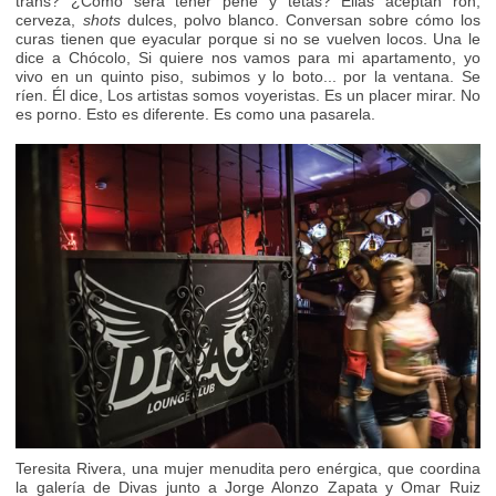
trans? ¿Cómo será tener pene y tetas? Ellas aceptan ron,
cerveza,
shots
dulces, polvo blanco. Conversan sobre cómo los
curas tienen que eyacular porque si no se vuelven locos. Una le
dice a Chócolo, Si quiere nos vamos para mi apartamento, yo
vivo en un quinto piso, subimos y lo boto... por la ventana. Se
ríen. Él dice, Los artistas somos voyeristas. Es un placer mirar. No
es porno. Esto es diferente. Es como una pasarela.
Teresita Rivera, una mujer menudita pero enérgica, que coordina
la galería de Divas junto a Jorge Alonzo Zapata y Omar Ruiz