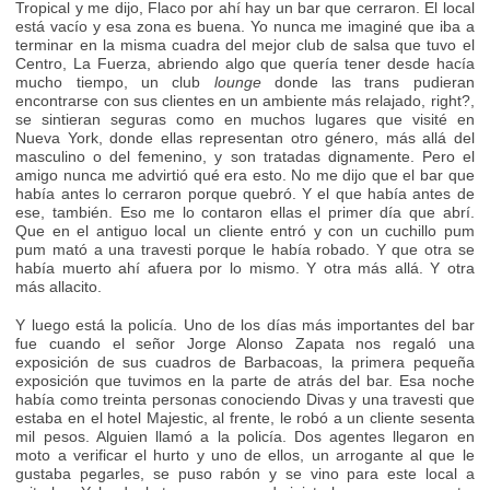
Tropical y me dijo, Flaco por ahí hay un bar que cerraron. El local
está vacío y esa zona es buena. Yo nunca me imaginé que iba a
terminar en la misma cuadra del mejor club de salsa que tuvo el
Centro, La Fuerza, abriendo algo que quería tener desde hacía
mucho tiempo, un club
lounge
donde las trans pudieran
encontrarse con sus clientes en un ambiente más relajado, right?,
se sintieran seguras como en muchos lugares que visité en
Nueva York, donde ellas representan otro género, más allá del
masculino o del femenino, y son tratadas dignamente. Pero el
amigo nunca me advirtió qué era esto. No me dijo que el bar que
había antes lo cerraron porque quebró. Y el que había antes de
ese, también. Eso me lo contaron ellas el primer día que abrí.
Que en el antiguo local un cliente entró y con un cuchillo pum
pum mató a una travesti porque le había robado. Y que otra se
había muerto ahí afuera por lo mismo. Y otra más allá. Y otra
más allacito.
Y luego está la policía. Uno de los días más importantes del bar
fue cuando el señor Jorge Alonso Zapata nos regaló una
exposición de sus cuadros de Barbacoas, la primera pequeña
exposición que tuvimos en la parte de atrás del bar. Esa noche
había como treinta personas conociendo Divas y una travesti que
estaba en el hotel Majestic, al frente, le robó a un cliente sesenta
mil pesos. Alguien llamó a la policía. Dos agentes llegaron en
moto a verificar el hurto y uno de ellos, un arrogante al que le
gustaba pegarles, se puso rabón y se vino para este local a