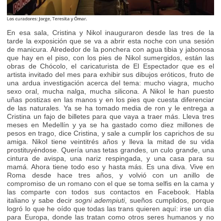
En esa sala, Cristina y Nikol inauguraron desde las tres de la
tarde la exposición que se va a abrir esta noche con una sesión
de manicura. Alrededor de la ponchera con agua tibia y jabonosa
que hay en el piso, con los pies de Nikol sumergidos, están las
obras de Chócolo, el caricaturista de El Espectador que es el
artista invitado del mes para exhibir sus dibujos eróticos, fruto de
una ardua investigación acerca del tema: mucho viagra, mucho
sexo oral, mucha nalga, mucha silicona. A Nikol le han puesto
uñas postizas en las manos y en los pies que cuesta diferenciar
de las naturales. Ya se ha tomado media de ron y le entrega a
Cristina un fajo de billetes para que vaya a traer más. Lleva tres
meses en Medellín y ya se ha gastado como diez millones de
pesos en trago, dice Cristina, y sale a cumplir los caprichos de su
amiga. Nikol tiene veintitrés años y lleva la mitad de su vida
prostituyéndose. Quería unas tetas grandes, un culo grande, una
cintura de avispa, una nariz respingada, y una casa para su
mamá. Ahora tiene todo eso y hasta más. Es una diva. Vive en
Roma desde hace tres años, y volvió con un anillo de
compromiso de un romano con el que se toma selfis en la cama y
las comparte con todos sus contactos en Facebook. Habla
italiano y sabe decir
sogni adempiuti
, sueños cumplidos, porque
logró lo que he oído que todas las trans quieren aquí: irse un día
para Europa, donde las tratan como otros seres humanos y no