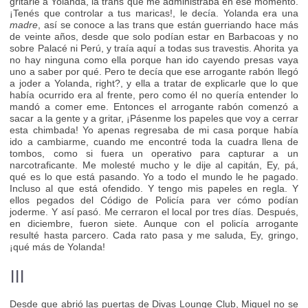
gritarle a Yolanda, la trans que me administraba en ese momento.
¡Tenés que controlar a tus maricas!, le decía. Yolanda era una
madre
, así se conoce a las trans que están guerriando hace más
de veinte años, desde que solo podían estar en Barbacoas y no
sobre Palacé ni Perú, y traía aquí a todas sus travestis. Ahorita ya
no hay ninguna como ella porque han ido cayendo presas vaya
uno a saber por qué. Pero te decía que ese arrogante rabón llegó
a joder a Yolanda, right?, y ella a tratar de explicarle que lo que
había ocurrido era al frente, pero como él no quería entender lo
mandó a comer eme. Entonces el arrogante rabón comenzó a
sacar a la gente y a gritar, ¡Pásenme los papeles que voy a cerrar
esta chimbada! Yo apenas regresaba de mi casa porque había
ido a cambiarme, cuando me encontré toda la cuadra llena de
tombos, como si fuera un operativo para capturar a un
narcotraficante. Me molesté mucho y le dije al capitán, Ey, pá,
qué es lo que está pasando. Yo a todo el mundo le he pagado.
Incluso al que está ofendido. Y tengo mis papeles en regla. Y
ellos pegados del Código de Policía para ver cómo podían
joderme. Y así pasó. Me cerraron el local por tres días. Después,
en diciembre, fueron siete. Aunque con el policía arrogante
resulté hasta parcero. Cada rato pasa y me saluda, Ey, gringo,
¡qué más de Yolanda!
III
Desde que abrió las puertas de Divas Lounge Club, Miguel no se