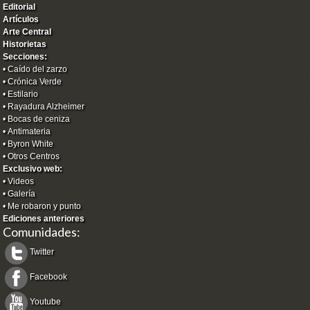
Editorial
Artículos
Arte Central
Historietas
Secciones:
•
Caído del zarzo
•
Crónica Verde
•
Estilario
•
Rayadura Alzheimer
•
Bocas de ceniza
•
Antimateria
•
Byron White
•
Otros Centros
Exclusivo web:
•
Videos
•
Galería
•
Me robaron y punto
Ediciones anteriores
Comunidades:
Twitter
Facebook
Youtube