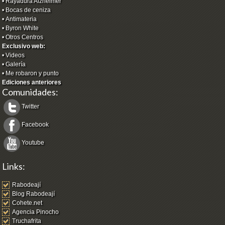
•
Rayadura Alzheimer
•
Bocas de ceniza
•
Antimateria
•
Byron White
•
Otros Centros
Exclusivo web:
•
Videos
•
Galería
•
Me robaron y punto
Ediciones anteriores
Comunidades:
Twitter
Facebook
Youtube
Links:
Rabodeají
Blog Rabodeají
Cohete.net
Agencia Pinocho
Truchafrita