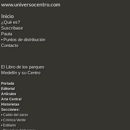
www.universocentro.com
Inicio
¿Qué es?
Suscríbase
Pauta
•
Puntos de distribución
Contacto
El Libro de los parques
Medellín y su Centro
Portada
Editorial
Artículos
Arte Central
Historietas
Secciones:
•
Caído del zarzo
•
Crónica Verde
•
Estilario