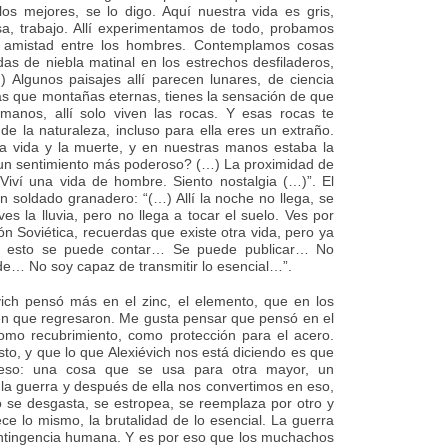
os mejores, se lo digo. Aquí nuestra vida es gris,
casa, trabajo. Allí experimentamos de todo, probamos
a amistad entre los hombres. Contemplamos cosas
as de niebla matinal en los estrechos desfiladeros,
 Algunos paisajes allí parecen lunares, de ciencia
más que montañas eternas, tienes la sensación de que
manos, allí solo viven las rocas. Y esas rocas te
 de la naturaleza, incluso para ella eres un extraño.
a vida y la muerte, y en nuestras manos estaba la
e un sentimiento más poderoso? (…) La proximidad de
Viví una vida de hombre. Siento nostalgia (…)”. El
n soldado granadero: “(…) Allí la noche no llega, se
ves la lluvia, pero no llega a tocar el suelo. Ves por
ón Soviética, recuerdas que existe otra vida, pero ya
 esto se puede contar… Se puede publicar… No
e… No soy capaz de transmitir lo esencial…”.
évich pensó más en el zinc, el elemento, que en los
n que regresaron. Me gusta pensar que pensó en el
omo recubrimiento, como protección para el acero.
to, y que lo que Alexiévich nos está diciendo es que
eso: una cosa que se usa para otra mayor, un
la guerra y después de ella nos convertimos en eso,
 se desgasta, se estropea, se reemplaza por otro y
ece lo mismo, la brutalidad de lo esencial. La guerra
contingencia humana. Y es por eso que los muchachos