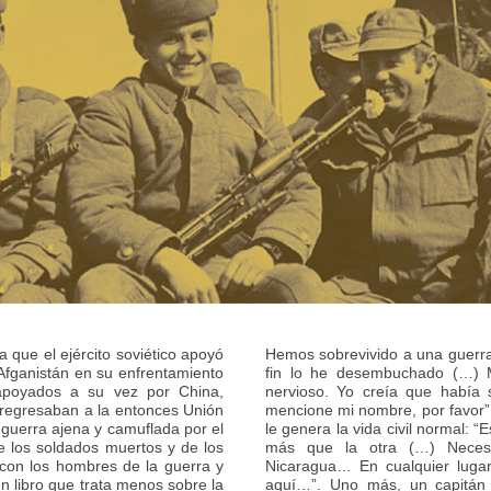
a que el ejército soviético apoyó
Hemos sobrevivido a una guerra
Afganistán en su enfrentamiento
fin lo he desembuchado (…) 
 apoyados a su vez por China,
nervioso. Yo creía que había s
 regresaban a la entonces Unión
mencione mi nombre, por favor”
guerra ajena y camuflada por el
le genera la vida civil normal: “
e los soldados muertos y de los
más que la otra (…) Necesi
 con los hombres de la guerra y
Nicaragua… En cualquier luga
un libro que trata menos sobre la
aquí…”. Uno más, un capitán a