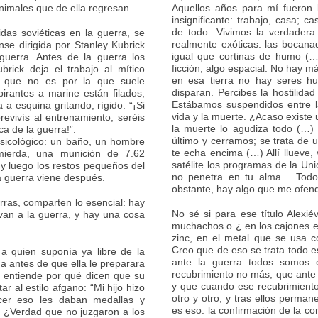
nimales que de ella regresan.
Aquellos años para mí fueron l
insignificante: trabajo, casa; 
de todo. Vivimos la verdader
as soviéticas en la guerra, se
realmente exóticas: las bocanad
nse dirigida por Stanley Kubrick
igual que cortinas de humo (…)
guerra. Antes de la guerra los
ficción, algo espacial. No hay 
rick deja el trabajo al mítico
en esa tierra no hay seres hu
, que no es por la que suele
disparan. Percibes la hostilidad
irantes a marine están filados,
Estábamos suspendidos entre l
a esquina gritando, rígido: “¡Si
vida y la muerte. ¿Acaso exist
revivís al entrenamiento, seréis
la muerte lo agudiza todo (…) 
a de la guerra!”.
último y cerramos; se trata de u
sicológico: un baño, un hombre
te echa encima (…) Allí llueve, 
ierda, una munición de 7.62
satélite los programas de la Uni
 y luego los restos pequeños del
no penetra en tu alma… Todo
 guerra viene después.
obstante, hay algo que me ofend
erras, comparten lo esencial: hay
No sé si para ese título Alexi
van a la guerra, y hay una cosa
muchachos o ¿ en los cajones e
zinc, en el metal que se usa c
Creo que de eso se trata todo es
a quien suponía ya libre de la
ante la guerra todos somos 
na antes de que ella le preparara
recubrimiento no más, que ante 
o entiende por qué dicen que su
y que cuando ese recubrimiento
r al estilo afgano: “Mi hijo hizo
otro y otro, y tras ellos perman
acer eso les daban medallas y
es eso: la confirmación de la 
 ¿Verdad que no juzgaron a los