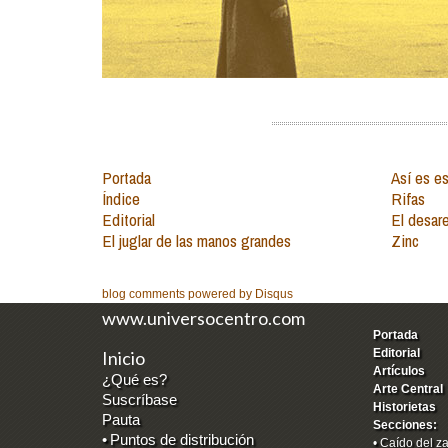
Portada
Así es es
Índice
Rifas
Editorial
El desar
El juglar de las manos grandes
Zinc
blog comments powered by
Disqus
www.universocentro.com
Portada
Editorial
Inicio
Artículos
¿Qué es?
Arte Central
Suscríbase
Historietas
Pauta
Secciones:
•
Puntos de distribución
•
Caído del z