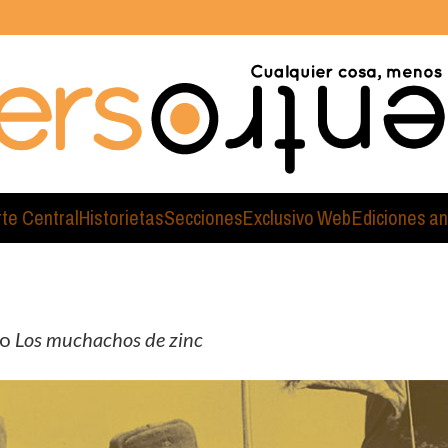
rte Central
Historietas
Secciones
Exclusivo Web
Ediciones an
ro
Los muchachos de zinc