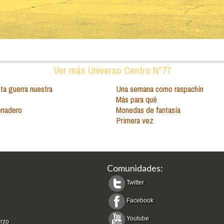
Ver más Universo Centro N°77
ta guerra nuestra
Una semana como raspachín
Más para qué
enadero
Monedas de fantasía
Primera vez
Comunidades:
Twitter
Facebook
Youtube
arzo