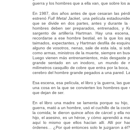
guerra y los hombres que a ella van, que sobre los a
En 1987, dos años antes de que cesaran las pérdid
estrenó
Full Metal Jacket
, una película estadounide
que se divide en dos partes, antes y durante la 
hombres deben ser preparados, entrenados, y Kub
sargento de artillería Hartman. Hay una escena
recordarse a ese hombre bestial, en la que los asp
taimados, expectantes, y Hartman desfila de esquina 
alguno de vosotros, nenas, sale de esta isla, si sob
como armas, ministros de la
muerte, siempre en busc
Luego vienen más entrenamientos, más desgaste p
grande sentado en un inodoro, un mundo de m
milímetros casquillo de cobre que entra por la boca,
cerebro del hombre grande pegados a una pared. La
Esa escena, esa película, el libro y la guerra, las gu
una cosa en la que se convierten los hombres que 
que dejan de ser.
En el libro una madre se lamenta porque su hijo, 
guerra, mató a un hombre, usó el cuchillo de la coci
la comida; le dieron quince años de cárcel y ella n
hijo, el asesino, es un héroe, y cómo aprendió a mata
aquí lo mismo que ellos hacían allí. Allí por h
órdenes… ¿Por qué entonces solo le juzgaron a él?