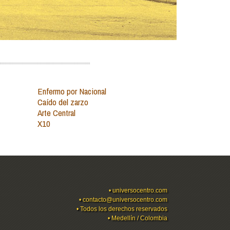
Enfermo por Nacional
Caído del zarzo
Arte Central
X10
•
universocentro.com
•
contacto@universocentro.com
• Todos los derechos reservados
• Medellín / Colombia