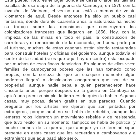
Este pueblo, Kep, es el lugar donde se desarrollaron las últimas
batallas de esa etapa de la guerra de Camboya, en 1978 con la
invasión de Vietnam, el vecino que está a menos de veinte
kilómetros de aquí. Desde entonces ha sido un pueblo casi
fantasma, donde durante cuarenta años la naturaleza ha hecho
su trabajo sobre las mansiones que construyeron los
colonizadores franceses que llegaron en 1856. Hoy, con la
limpieza de las minas en todo el país, la construcción de
carreteras y el renacimiento de la economía, en buena parte por
el turismo, muchas de estas casonas están siendo restauradas
para construir hoteles y oficinas del gobierno, aunque todavía el
centro de la ciudad (si es que aquí hay un centro) está ocupado
por muchas de esas fincas desoladas. En algunas de ellas viven
familias de camboyanos pobres que las han tomado como
propias, con la certeza de que en cualquier momento algún
poderoso llegará a desalojarlos asegurando que son de su
propiedad, aunque nadie sepa a quién pertenecieron hace
cincuenta años, porque después de la guerra en Camboya se
aplicó una premisa simple: la tierra es de quien la habita. Algunas
casas, muy pocas, tienen grafitis en sus paredes. Cuando
pregunté por los artistas me dijeron que son pintados por
extranjeros, porque aquí no se habla de rebeldía, aunque los
jemeres rojos lideraron un movimiento rebelde y de resistencia
que tuvo “éxito” en su momento; tampoco se habla de política, y
mucho menos de la guerra, que aunque ya se terminó sigue
presente en estas casas que les recuerdan a camboyanos y a
extranjeros que aquí pasó algo serio.