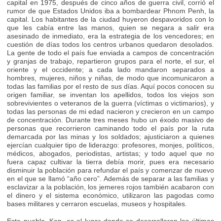
capital en 1975, después de cinco años de guerra civil, corrió el
rumor de que Estados Unidos iba a bombardear Phnom Penh, la
capital. Los habitantes de la ciudad huyeron despavoridos con lo
que les cabía entre las manos, quien se negara a salir era
asesinado de inmediato, era la estrategia de los vencedores; en
cuestión de días todos los centros urbanos quedaron desolados.
La gente de todo el país fue enviada a campos de concentración
y granjas de trabajo, repartieron grupos para el norte, el sur, el
oriente y el occidente; a cada lado mandaron separados a
hombres, mujeres, niños y niñas, de modo que incomunicaron a
todas las familias por el resto de sus días. Aquí pocos conocen su
origen familiar, se inventan los apellidos, todos los viejos son
sobrevivientes o veteranos de la guerra (víctimas o victimarios), y
todas las personas de mi edad nacieron y crecieron en un campo
de concentración. Durante tres meses hubo un éxodo masivo de
personas que recorrieron caminando todo el país por la ruta
demarcada por las minas y los soldados; ajusticiaron a quienes
ejercían cualquier tipo de liderazgo: profesores, monjes, políticos,
médicos, abogados, periodistas, artistas; y todo aquel que no
fuera capaz cultivar la tierra debía morir, pues era necesario
disminuir la población para refundar el país y comenzar de nuevo
en el que se llamó “año cero”. Además de separar a las familias y
esclavizar a la población, los jemeres rojos también acabaron con
el dinero y el sistema económico, utilizaron las pagodas como
bases militares y cerraron escuelas, museos y hospitales.