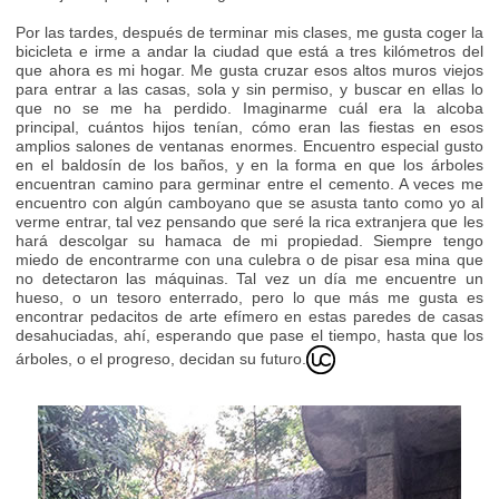
Por las tardes, después de terminar mis clases, me gusta coger la
bicicleta e irme a andar la ciudad que está a tres kilómetros del
que ahora es mi hogar. Me gusta cruzar esos altos muros viejos
para entrar a las casas, sola y sin permiso, y buscar en ellas lo
que no se me ha perdido. Imaginarme cuál era la alcoba
principal, cuántos hijos tenían, cómo eran las fiestas en esos
amplios salones de ventanas enormes. Encuentro especial gusto
en el baldosín de los baños, y en la forma en que los árboles
encuentran camino para germinar entre el cemento. A veces me
encuentro con algún camboyano que se asusta tanto como yo al
verme entrar, tal vez pensando que seré la rica extranjera que les
hará descolgar su hamaca de mi propiedad. Siempre tengo
miedo de encontrarme con una culebra o de pisar esa mina que
no detectaron las máquinas. Tal vez un día me encuentre un
hueso, o un tesoro enterrado, pero lo que más me gusta es
encontrar pedacitos de arte efímero en estas paredes de casas
desahuciadas, ahí, esperando que pase el tiempo, hasta que los
árboles, o el progreso, decidan su futuro.