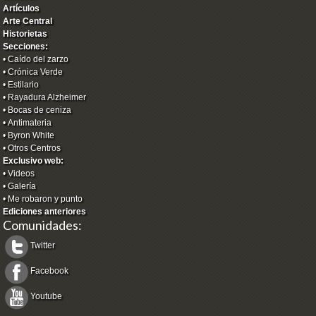
Artículos
Arte Central
Historietas
Secciones:
•
Caído del zarzo
•
Crónica Verde
•
Estilario
•
Rayadura Alzheimer
•
Bocas de ceniza
•
Antimateria
•
Byron White
•
Otros Centros
Exclusivo web:
•
Videos
•
Galería
•
Me robaron y punto
Ediciones anteriores
Comunidades:
Twitter
Facebook
Youtube