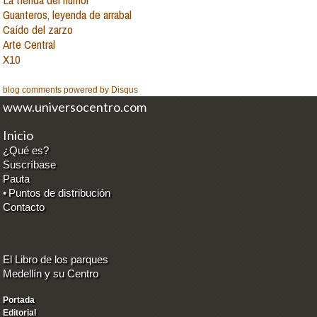
Guanteros, leyenda de arrabal
Caído del zarzo
Arte Central
X10
blog comments powered by
Disqus
www.universocentro.com
Inicio
¿Qué es?
Suscríbase
Pauta
•
Puntos de distribución
Contacto
El Libro de los parques
Medellín y su Centro
Portada
Editorial