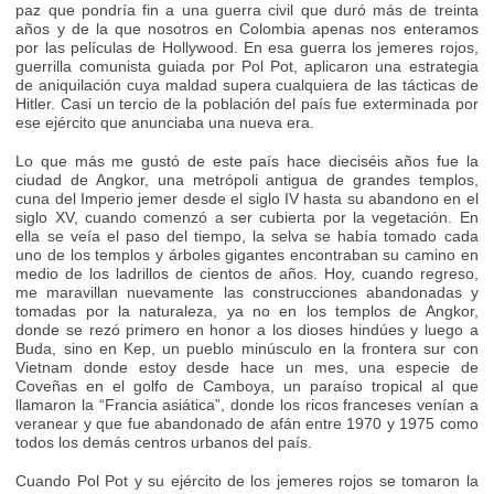
paz que pondría fin a una guerra civil que duró más de treinta
años y de la que nosotros en Colombia apenas nos enteramos
por las películas de Hollywood. En esa guerra los jemeres rojos,
guerrilla comunista guiada por Pol Pot, aplicaron una estrategia
de aniquilación cuya maldad supera cualquiera de las tácticas de
Hitler. Casi un tercio de la población del país fue exterminada por
ese ejército que anunciaba una nueva era.
Lo que más me gustó de este país hace dieciséis años fue la
ciudad de Angkor, una metrópoli antigua de grandes templos,
cuna del Imperio jemer desde el siglo IV hasta su abandono en el
siglo XV, cuando comenzó a ser cubierta por la vegetación. En
ella se veía el paso del tiempo, la selva se había tomado cada
uno de los templos y árboles gigantes encontraban su camino en
medio de los ladrillos de cientos de años. Hoy, cuando regreso,
me maravillan nuevamente las construcciones abandonadas y
tomadas por la naturaleza, ya no en los templos de Angkor,
donde se rezó primero en honor a los dioses hindúes y luego a
Buda, sino en Kep, un pueblo minúsculo en la frontera sur con
Vietnam donde estoy desde hace un mes, una especie de
Coveñas en el golfo de Camboya, un paraíso tropical al que
llamaron la “Francia asiática”, donde los ricos franceses venían a
veranear y que fue abandonado de afán entre 1970 y 1975 como
todos los demás centros urbanos del país.
Cuando Pol Pot y su ejército de los jemeres rojos se tomaron la