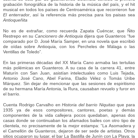
grabación fonográfica de la historia de la música del país, y el hit
musical en todos los países de Centroamérica que recorrieron fue
El enterrador
, así la referencia más precisa para los paisas sea
Antioqueñita
No es de extrañar, como recuerda Zapata Cuéncar, que Ñito
Restrepo en su
Cancionero de Antioquia
dijera que Guanteros “fue
comparado por D. José María Samper, en una novela que escribió
de oídas sobre Antioquia, con los Percheles de Málaga o las
Ventillas de Toledo”.
En las primeras décadas del XX María Cano armaba las tertulias
más polémicas en Guanteros. A su casa de la carrera 41, entre
Maturín con San Juan, asistían intelectuales como Luis Tejada,
Antonio José Cano, Abel Farina, Eladio Vélez o Tomás Uribe
Márquez. Sin dejar de mencionar que las sesiones de espiritismo
de su hermana María Antonia, la Rura, causaban revuelo y furor en
el barrio.
Cuenta Rodrigo Carvalho en
Historia del barrio Niquitao
que para
1935 ya de esos compositores, cantores, poetas y demás
componentes de la vida callejera pocos quedaban, apenas dos
casas donde se continuaban los afamados bailes con otro tipo de
clientela, no precisamente de la mejor estampa: “La Asomadera y
el Camellón de Guanteros, dejaron de ser sede de artistas. Otros
sitios ocuparon su lugar, el bar La Bastilla de Junín con La Playa; la