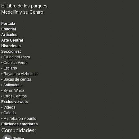
El Libro de los parques
Medellín y su Centro
Portada
Editorial
Artículos
Arte Central
Historietas
Secciones:
•
Caído del zarzo
•
Crónica Verde
•
Estilario
•
Rayadura Alzheimer
•
Bocas de ceniza
•
Antimateria
•
Byron White
•
Otros Centros
Exclusivo web:
•
Videos
•
Galería
•
Me robaron y punto
Ediciones anteriores
Comunidades: