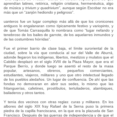
aprendían latines, retórica, religión cristiana, hermenéutica, algo
de música y
trivium y quadrivium”
, aunque según Escobar no era
más que un “zanjón hediondo y peligroso”.
uanteros fue un lugar complejo más allá de que los cronicones
antiguos lo engalanaran como típicamente festivo y variopinto, y
de que Tomás Carrasquilla lo nombrara como “lugar nefando y
tenebroso de los bailes de garrote, de los aquelarres inmundos y
de las costumbres hórridas”.
Fue el primer barrio de clase baja, el límite suroriental de la
ciudad, sobre la vía que conducía al sur del Valle de Aburrá,
adonde llegaron los indígenas, libertos, mestizos y mulatos que el
Cabildo desplazó en el siglo XVIII de la Plaza Mayor, que era el
Parque Berrío, y donde luego se asentó el resto de la masa
popular, artesanos, obreros, pequeños comerciantes,
estudiantes, viajeros, militares y uno que otro intelectual llegado
de los pueblos aledaños. Un lugar de confluencia. De ahí que las
fondas no demoraran en abrir sus sedes, lo mismo que las
fritanguerías, cafetines, prostíbulos, tertuliaderos, alambiques,
bailaderos y otros tantos.
Y tenía dos vecinos con otras reglas: curas y militares. En los
albores del siglo XIX fray Rafael de la Serna puso la primera
piedra de la capilla franciscana, en la que era la plazuela de San
Francisco. Después de las guerras de independencia y de que el