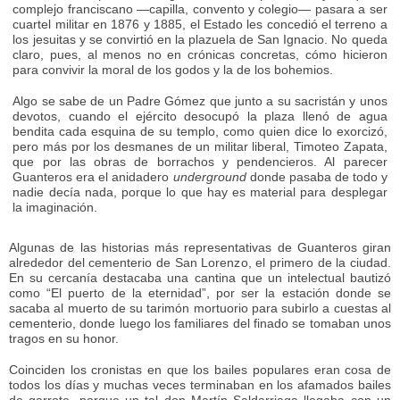
complejo franciscano —capilla, convento y colegio— pasara a ser
cuartel militar en 1876 y 1885, el Estado les concedió el terreno a
los jesuitas y se convirtió en la plazuela de San Ignacio. No queda
claro, pues, al menos no en crónicas concretas, cómo hicieron
para convivir la moral de los godos y la de los bohemios.
Algo se sabe de un Padre Gómez que junto a su sacristán y unos
devotos, cuando el ejército desocupó la plaza llenó de agua
bendita cada esquina de su templo, como quien dice lo exorcizó,
pero más por los desmanes de un militar liberal, Timoteo Zapata,
que por las obras de borrachos y pendencieros. Al parecer
Guanteros era el anidadero
underground
donde pasaba de todo y
nadie decía nada, porque lo que hay es material para desplegar
la imaginación.
Algunas de las historias más representativas de Guanteros giran
alrededor del cementerio de San Lorenzo, el primero de la ciudad.
En su cercanía destacaba una cantina que un intelectual bautizó
como “El puerto de la eternidad”, por ser la estación donde se
sacaba al muerto de su tarimón mortuorio para subirlo a cuestas al
cementerio, donde luego los familiares del finado se tomaban unos
tragos en su honor.
Coinciden los cronistas en que los bailes populares eran cosa de
todos los días y muchas veces terminaban en los afamados bailes
de garrote, porque un tal don Martín Saldarriaga llegaba con un