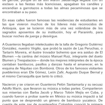
esclavo a las fiestas más licenciosas, apagaban los candiles y
encendían a garrotazos a todas las almas pecaminosas que se
encontraban a su paso.
En esas calles fueron famosas las residencias de estudiantes en
las que vivieron muchos de los líderes más reconocidos de
Antioquia, que se lucieron más de una vez volándose de los
sagrados aposentos de su institución, hoy el Paraninfo, para
buscar noches de juerga y desvirgue.
A Guanteros llegaban intelectuales de la talla de Gregorio Gutiérrez
González, nuestro Virgilio, que probó la sazón de Las Peruchas, o
Tartarín Moreira, el ilustre trovador bohemio que era asiduo de El
Blumen —la cantina del músico Manuel Ruiz, integrante del dueto
Blumen y Trespalacios— donde los mejores intérpretes de la época
cantaban bambucos, pasillos y danzas hasta el amanecer, en la
esquina de Niquitao con Bomboná. Otros de los famosos visitantes
pueblerinos eran Efe Gómez, León Zafir, Augusto Duque Bernal y
el mismo Carrasquilla que tanto lo criticó.
Nacieron y se criaron en Guanteros Pelón Santamarta y su secuaz
Adolfo Marín, que llevaron su música a todas partes. Compartieron
sus miserias con Barba Jacob y Marco Tobón Mejía en Cuba, y
cuando fueron a probar suerte en México su música impactó a tal
punto que se desprendió un género de bambuco yucateco. De
cuenta de este par de guantereños Colombia conoció la primera