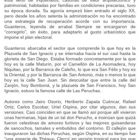
patrimonial, habitadas por familias en condiciones precarias, tuvo
su época dorada. Su agonía empezó bien entrado el siglo XX,
pero desde los años setenta la administración no ha encontrado
una estrategia de recuperación acorde con su importancia.
Guanteros, leyenda de arrabal Siempre se encargaron de
“corregirlo”, sin éxito, para adaptarlo al gusto urbanístico que
impone el plan electoral.
Guanteros abarcaba el sector que comprende lo que hoy es la
Plazuela de San Ignacio y se internaba hacia el sur casi hasta la
glorieta de San Diego. Estaba formado concretamente por la que
hoy es la calle Maturín, por el Camellón de La Asomadera, hoy
Niquitao, por la Barranca de Caleño, lo que era San Félix y hoy es
la Oriental, y por la Barranca de San Antonio, más o menos lo que
hoy es la calle San Juan. Sin descuidar que entre la calle del
Zanjón, hoy Bomboná, y la plazuela de San Francisco, hoy San
Ignacio, estuvo la famosa calle de Las Peruchas.
Autores como Jairo Osorio, Heriberto Zapata Cuéncar, Rafael
Ortiz, Carlos Escobar, Uriel Ospina, por citar algunos, dan sus
versiones. Casi coinciden en que se llamó así porque allí vivieron
unas hermanas, hijas de un tal don Perucho, e insinúan que quizá
fueron celestinas de amores furtivos y las mejores guisanderas
de sancochos, tamales y embutidos del contorno. El callejón que
inauguraron las dichas Peruchas, según Ospina, en su tiempo fue
“una especie de ‘Préaux- Clercs’ en versión tropical para los que