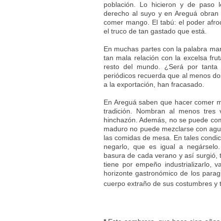
población. Lo hicieron y de paso l
derecho al suyo y en Areguá obran
comer mango. El tabú: el poder afro
el truco de tan gastado que está.
En muchas partes con la palabra man
tan mala relación con la excelsa fru
resto del mundo. ¿Será por tanta
periódicos recuerda que al menos dos 
a la exportación, han fracasado.
En Areguá saben que hacer comer ma
tradición. Nombran al menos tres v
hinchazón. Además, no se puede come
maduro no puede mezclarse con agua, 
las comidas de mesa. En tales condic
negarlo, que es igual a negárselo
basura de cada verano y así surgió, 
tiene por empeño industrializarlo, v
horizonte gastronómico de los parag
cuerpo extraño de sus costumbres y tra