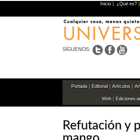
Inicio
|
¿Qué es?
|
SÍGUENOS:
Portada
|
Editorial
|
Artículos
|
Ar
Web
|
Ediciones a
Refutación y 
mango