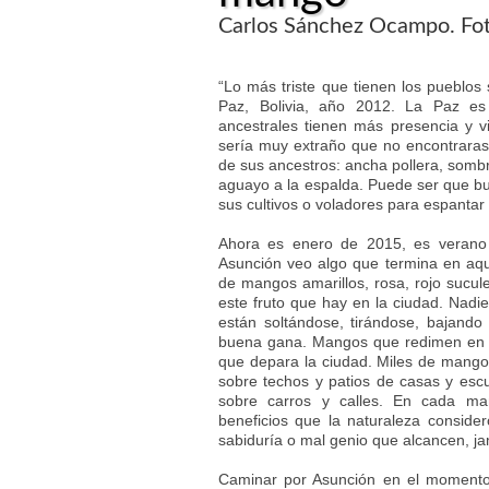
Carlos Sánchez Ocampo. Fot
“Lo más triste que tienen los pueblos 
Paz, Bolivia, año 2012. La Paz es 
ancestrales tienen más presencia y vit
sería muy extraño que no encontraras
de sus ancestros: ancha pollera, somb
aguayo a la espalda. Puede ser que b
sus cultivos o voladores para espantar 
Ahora es enero de 2015, es verano
Asunción veo algo que termina en aqu
de mangos amarillos, rosa, rojo sucul
este fruto que hay en la ciudad. Nadi
están soltándose, tirándose, bajand
buena gana. Mangos que redimen en su
que depara la ciudad. Miles de mango
sobre techos y patios de casas y esc
sobre carros y calles. En cada ma
beneficios que la naturaleza conside
sabiduría o mal genio que alcancen, ja
Caminar por Asunción en el momento