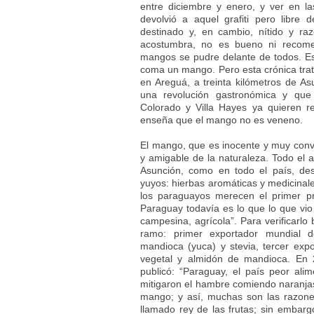
entre diciembre y enero, y ver en la
devolvió a aquel grafiti pero libre
destinado y, en cambio, nítido y ra
acostumbra, no es bueno ni recom
mangos se pudre delante de todos. Es
coma un mango. Pero esta crónica trat
en Areguá, a treinta kilómetros de A
una revolución gastronómica y que
Colorado y Villa Hayes ya quieren re
enseña que el mango no es veneno.
El mango, que es inocente y muy conve
y amigable de la naturaleza. Todo el 
Asunción, como en todo el país, des
yuyos: hierbas aromáticas y medicina
los paraguayos merecen el primer p
Paraguay todavía es lo que lo que vi
campesina, agrícola”. Para verificarlo
ramo: primer exportador mundial 
mandioca (yuca) y stevia, tercer exp
vegetal y almidón de mandioca. En 
publicó: “Paraguay, el país peor al
mitigaron el hambre comiendo naranja
mango; y así, muchas son las razone
llamado rey de las frutas; sin embarg