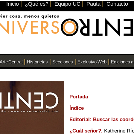
|
|
|
|
Inicio
¿Qué es?
Equipo UC
Pauta
Contacto
|
|
|
|
Arte Central
Historietas
Secciones
Exclusivo Web
Ediciones a
Portada
Índice
Editorial: Buscar las coor
¿Cuál señor?.
Katherine Rí