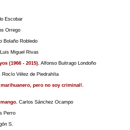
o Escobar
os Orrego
io Bolaño Robledo
Luis Miguel Rivas
yos (1966 - 2015).
Alfonso Buitrago Londoño
.
Rocío Vélez de Piedrahíta
marihuanero, pero no soy criminal!.
 mango.
Carlos Sánchez Ocampo
s Perro
gón S.