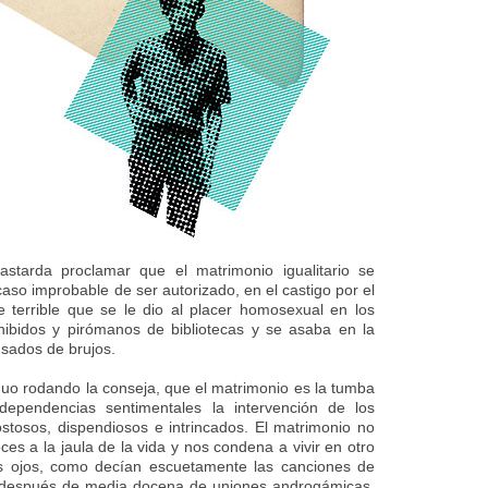
starda proclamar que el matrimonio igualitario se
caso improbable de ser autorizado, en el castigo por el
 terrible que se le dio al placer homosexual en los
hibidos y pirómanos de bibliotecas y se asaba en la
usados de brujos.
guo rodando la conseja, que el matrimonio es la tumba
ependencias sentimentales la intervención de los
stosos, dispendiosos e intrincados. El matrimonio no
s a la jaula de la vida y nos condena a vivir en otro
us ojos, como decían escuetamente las canciones de
a después de media docena de uniones androgámicas,