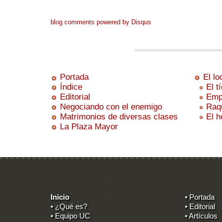
blog comments powered by
Disqus
Portada
El lo
Índice
El t
Editorial
Emp
Negociando con el enemigo
Raq
Matrimonios de diversas clases
El h
La Plaza Mayor
Inicio
• Portada
• ¿Qué es?
• Editorial
• Equipo UC
• Artículos