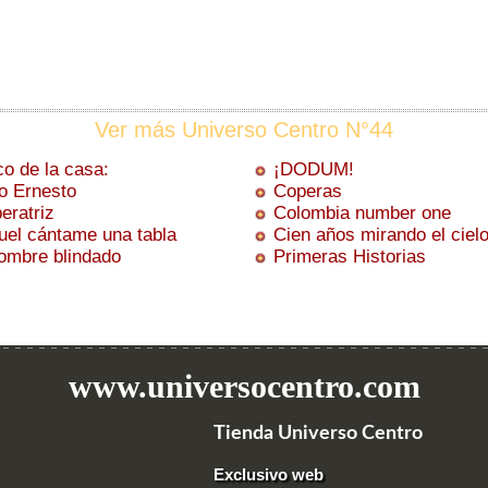
Ver más Universo Centro N°44
co de la casa:
¡DODUM!
ío Ernesto
Coperas
eratriz
Colombia number one
uel cántame una tabla
Cien años mirando el ciel
ombre blindado
Primeras Historias
www.universocentro.com
Tienda Universo Centro
Exclusivo web