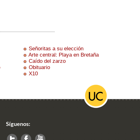
Señoritas a su elección
Arte central: Playa en Bretaña
Caído del zarzo
o
Obituario
X10
Síguenos: