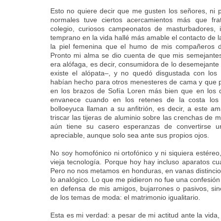
Esto no quiere decir que me gusten los señores, ni
normales tuve ciertos acercamientos más que fr
colegio, curiosos campeonatos de masturbadores, i
temprano en la vida hallé más amable el contacto de la
la piel femenina que el humo de mis compañeros d
Pronto mi alma se dio cuenta de que mis semejantes
era alófaga, es decir, consumidora de lo desemejante
existe el alópata–, y no quedó disgustada con los
habían hecho para otros menesteres de cama y que p
en los brazos de Sofía Loren más bien que en los d
envanece cuando en los retenes de la costa los
bolloeyuca llaman a su anfitrión, es decir, a este 
triscar las tijeras de aluminio sobre las crenchas de
aún tiene su casero esperanzas de convertirse u
apreciable, aunque solo sea ante sus propios ojos.
No soy homofónico ni ortofónico y ni siquiera estéreo,
vieja tecnología. Porque hoy hay incluso aparatos c
Pero no nos metamos en honduras, en vanas distinciones
lo analógico. Lo que me pidieron no fue una confesión 
en defensa de mis amigos, bujarrones o pasivos, si
de los temas de moda: el matrimonio igualitario.
Esta es mi verdad: a pesar de mi actitud ante la vida, l