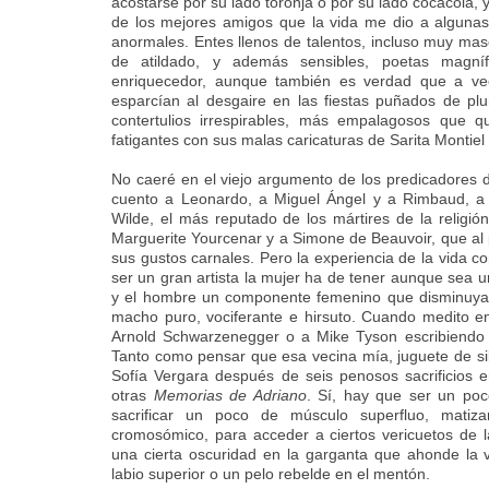
acostarse por su lado toronja o por su lado cocacola,
de los mejores amigos que la vida me dio a alguna
anormales. Entes llenos de talentos, incluso muy mas
de atildado, y además sensibles, poetas magníf
enriquecedor, aunque también es verdad que a v
esparcían al desgaire en las fiestas puñados de pl
contertulios irrespirables, más empalagosos que qu
fatigantes con sus malas caricaturas de Sarita Montiel 
No caeré en el viejo argumento de los predicadores d
cuento a Leonardo, a Miguel Ángel y a Rimbaud, a
Wilde, el más reputado de los mártires de la religi
Marguerite Yourcenar y a Simone de Beauvoir, que al 
sus gustos carnales. Pero la experiencia de la vida 
ser un gran artista la mujer ha de tener aunque sea 
y el hombre un componente femenino que disminuya
macho puro, vociferante e hirsuto. Cuando medito en
Arnold Schwarzenegger o a Mike Tyson escribiendo s
Tanto como pensar que esa vecina mía, juguete de s
Sofía Vergara después de seis penosos sacrificios e
otras
Memorias de Adriano
. Sí, hay que ser un poc
sacrificar un poco de músculo superfluo, mati
cromosómico, para acceder a ciertos vericuetos de la
una cierta oscuridad en la garganta que ahonde la v
labio superior o un pelo rebelde en el mentón.