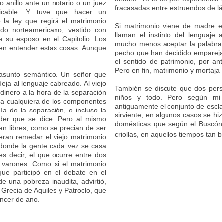
anillo ante un notario o un juez
fracasadas entre estruendos de lá
icable. Y tuve que hacer un
la ley que regirá el matrimonio
Si matrimonio viene de madre e
do norteamericano, vestido con
llaman el instinto del lenguaj
 a su esposo en el Capitolio. Los
mucho menos aceptar la palabra 
en entender estas cosas. Aunque
pecho que han decidido emparejar
el sentido de patrimonio, por an
Pero en fin, matrimonio y mortaja 
 asunto semántico. Un señor que
ja al lenguaje cabreado. Al viejo
También se discute que dos per
 dinero a la hora de la separación
niños y todo. Pero según mi d
s a cualquiera de los componentes
antiguamente el conjunto de escl
ía de la separación, e incluso la
sirviente, en algunos casos se hi
der que se dice. Pero al mismo
domésticas que según el Buscón
an libres, como se precian de ser
criollas, en aquellos tiempos tan
ieran remedar el viejo matrimonio
donde la gente cada vez se casa
 decir, el que ocurre entre dos
s varones. Como si el matrimonio
ue participó en el debate en el
 una pobreza inaudita, advirtió,
Grecia de Aquiles y Patroclo, que
ncer de ano.