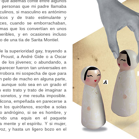
 y que además conté entre algunos
s personas que mi padre llamaba
culinos, si masculino es antónimo
icos y de trato estimulante y
eces, cuando se emborrachaban,
umas que los convertían en unos
eribles, y en ocasiones incluso
o de una tía de Sarita Montiel.
e la superioridad gay, trayendo a
 Proust, a André Gide o a Oscar
ón de los jóvenes; o abundando, a
parecer fueron tan universales en
corrobora mi sospecha de que para
un pelo de macho en alguna parte,
 aunque solo sea en un grado el
 esto trato y trato de imaginar a
onetos, y me resulta imposible.
ilicona, empeñada en parecerse a
n los quirófanos, escribe a solas
o andrógino, si se es hombre, y
zando una equis en el paquete
 mente y el espíritu. Y si mujer,
oz, y hasta un ligero bozo en el