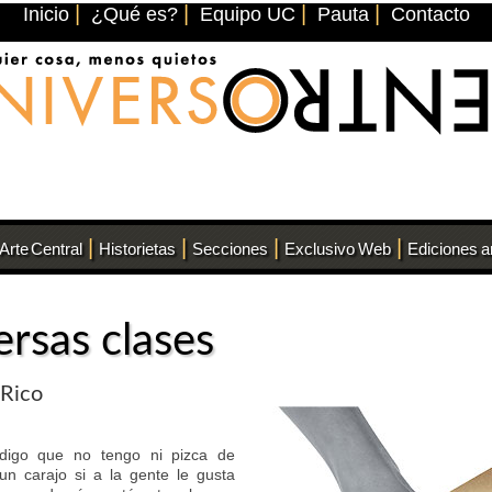
|
|
|
|
Inicio
¿Qué es?
Equipo UC
Pauta
Contacto
|
|
|
|
Arte Central
Historietas
Secciones
Exclusivo Web
Ediciones a
rsas clases
 Rico
digo que no tengo ni pizca de
n carajo si a la gente le gusta