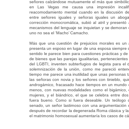
señores calzándose mutuamente el más que simbólico 
en Las Vegas me causa una impresión incalif
reacomodamiento mental cuando en la discusión de 
entre señores iguales y señoras iguales un aboga
corrección monocromática, subió al atril y presentó
mecanismos del lenguaje se inquietan y se demoran 
uno no sea el ‘Macho’ Camacho.
Más que una cuestión de prejuicios morales es un
presenta un esposo en lugar de una esposa siempre de
sentido le parece bien para cuestiones prácticas y de
de bienes que las parejas igualitarias, perteneciente
del LGBTI, inventen subterfugios de legista para el d
solemnización de la unión, como me pareció enten
tiempo me parece una inutilidad que unas personas t
las señoras con novia y los señores con tinieblo, qu
androgámico, fracasado hace tiempos en un mundo 
menos, con nuevas modalidades como el bigámico, es
mujeres, y el biándrico, el que se celebra entre do
fuera bueno. Como si fuera deseable. Un teólogo q
senado, un señor lastimoso con una argumentación de
después de recordar la degenerada Roma clásica y la 
el matrimonio homosexual aumentaría los casos de cá