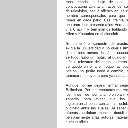
más mandó la hoja de vida. 
convocatoria abierta a través del ca
de televisión, pegué afiches en las c
nombré corresponsales para que 
rumor en cada patio. Casi treinta r
anotaron. Les presenté a los Herman
y a Chaplin y terminamos habland
Allen y Kusturica en el cineclub.
Se cumplió el semestre de práct
exigía la universidad y no quería ir
diez felices meses de cárcel cuand
se fugó, hubo un motín, al guardián
jefe lo relevaron del cargo, cerraron
yo quedé en el aire. Toqué las pue
prisión, no pedía nada a cambio, s
terminar mi proyecto pero ya estaba p
Aunque no me dejaran entrar seg
Bellavista. Por mis contactos me en
los fines de semana prohibían e
zapatos para evitar que los v
ingresaran al penal con armas, celul
o dinero entre las suelas. Al saber
afueras alquilaban chanclas decidí i
personalmente a las autoras materia
curioso oficio.