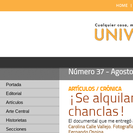
HOME
Número 37 - Agosto 
Portada
ARTÍCULOS / CRÓNICA
¡Se alquila
Editorial
Artículos
chanclas!
Arte Central
Historietas
El documental que me entregó a
Carolina Calle Vallejo. Fotografí
Secciones
Fernando Ospina