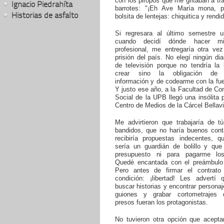
con los piropos que me gritaban a tr
Ignacio Piedrahíta
barrotes: "¡Eh Ave María mona, 
Historias de asfalto
bolsita de lentejas: chiquitica y rendid
Si regresara al último semestre uni
cuando decidí dónde hacer mi
profesional, me entregaría otra vez
prisión del país. No elegí ningún dia
de televisión porque no tendría la 
crear sino la obligación de r
información y de codearme con la fuen
Y justo ese año, a la Facultad de C
Social de la UPB llegó una insólita p
Centro de Medios de la Cárcel Bellavi
Me advirtieron que trabajaría de t
bandidos, que no haría buenos cont
recibiría propuestas indecentes, q
sería un guardián de bolillo y que
presupuesto ni para pagarme los
Quedé encantada con el preámbulo
Pero antes de firmar el contrat
condición: ¡libertad! Les advertí 
buscar historias y encontrar personaje
guiones y grabar cortometrajes 
presos fueran los protagonistas.
No tuvieron otra opción que acepta