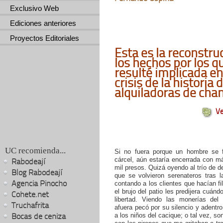
Exclusivo Web
Ediciones anteriores
Proyectos Editoriales
Esta es la reconstru
los hechos por los q
resulté implicada en
crisis de la historia 
alquiladoras de chan
Ve
UC recomienda...
Si no fuera porque un hombre se 
cárcel, aún estaría encerrada con m
Rabodeají
mil presos. Quizá oyendo al trío de d
Blog Rabodeají
que se volvieron serenateros tras l
Agencia Pinocho
contando a los clientes que hacían fi
el brujo del patio les predijera cuándo
Cohete.net
libertad. Viendo las monerías de
Truchafrita
afuera pecó por su silencio y adentro
Bocas de ceniza
a los niños del cacique; o tal vez, s