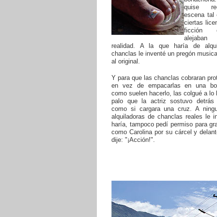
quise re
escena tal
ciertas lice
ficción
alejaba
realidad. A la que haría de alqu
chanclas le inventé un pregón musical
al original.
Y para que las chanclas cobraran pr
en vez de empacarlas en una bol
como suelen hacerlo, las colgué a lo 
palo que la actriz sostuvo detrás 
como si cargara una cruz. A ning
alquiladoras de chanclas reales le 
haría, tampoco pedí permiso para gra
como Carolina por su cárcel y delan
dije: "¡Acción!".