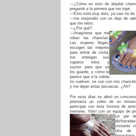
—¿Cómo es esto de alquilar chan
pregunté a la primera que me topé.
—Esto está muy duro, ya casi no da
—me respondió con un dejo de rab
que me retiro.
—¿Por qué?
—Imagínese que me
roban las chanclas.
Las mujeres llegan,
escogen las mejores
para entrar de visita,
me entregan sus
zapatos rotos y
sucios para que se
los guarde, y cómo le
parece que a la salida
no vuelven, se van con mis chanclit
y me dejan estas pecuecas. ¿Ah?
Por esos días se abrió un concurs
premiaría un video de un minuto
participar con esta historia de arr
menores. Volví con un equipo de pr
un par de
disfrazad
visitante 
otra de a
bonachon