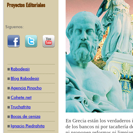
Proyectos Editoriales
Síguenos:
Rabodeají
Blog Rabodeají
Agencia Pinocho
Cohete.net
Truchafrita
Bocas de ceniza
En Grecia están los verdaderos 
Ignacio Piedrahíta
de los bancos ni por tacañería d
ni proponen reformas ni limpian