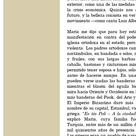
exterior, como una de las medidas
la crisis económica. Quizás nos
futuro, y la belleza consista en ve
movimiento —como canta Luis Albe
María me dijo que para hoy es
manifestación en contra del pod
iglesia ortodoxa en el estado, per
violenta. Los padres ortodoxos ca
noctámbulos, en bandada o solos, 
y frailes, con sus largas barbas
caballo, bastones y cinturones míst
permitido tener esposa e hijos, sól
antes de hacerse monjes. En una
pueden verse izadas las banderas 
mientras el blasón del águila bi
mira hacia Oriente y Occidente en 
más banderas del Paok, del Aris y
El Imperio Bizantino duró más 
nombre de su capital, Estambul, vi
griega: "
Es tin Poli – A la ciudad
explicó María, cuya familia f
Turquía, entre más de un millón d
mil quinientos años de presencia
Los griegos eran un pueblo de nav