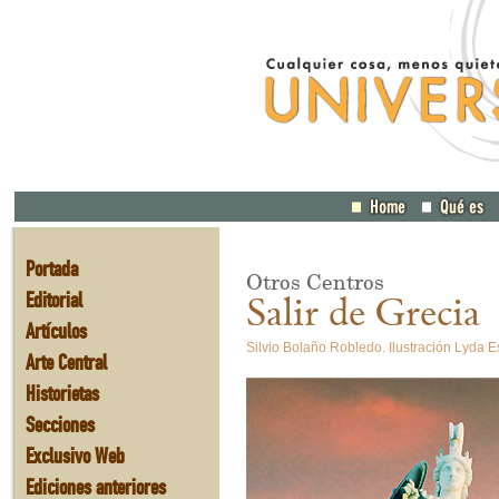
Portada
Otros Centros
Editorial
Salir de Grecia
Artículos
Silvio Bolaño Robledo. Ilustración Lyda E
Arte Central
Historietas
Secciones
Exclusivo Web
Ediciones anteriores