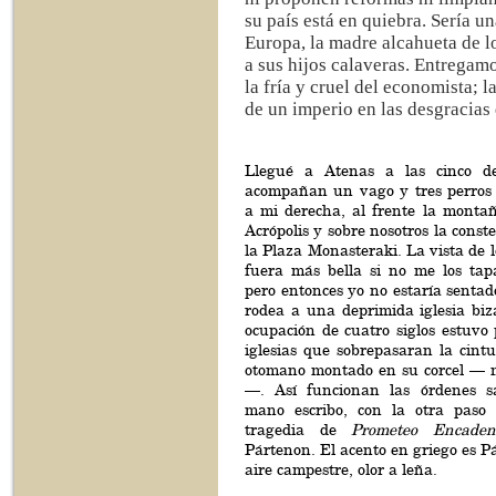
su país está en quiebra. Sería u
Europa, la madre alcahueta de l
a sus hijos calaveras. Entregam
la fría y cruel del economista; l
de un imperio en las desgracias 
Llegué a Atenas a las cinco 
acompañan un vago y tres perros c
a mi derecha, al frente la montañ
Acrópolis y sobre nosotros la const
la Plaza Monasteraki. La vista de 
fuera más bella si no me los ta
pero entonces yo no estaría senta
rodea a una deprimida iglesia biz
ocupación de cuatro siglos estuvo 
iglesias que sobrepasaran la cint
otomano montado en su corcel — m
—. Así funcionan las órdenes 
mano escribo, con la otra paso 
tragedia de
Prometeo Encaden
Pártenon. El acento en griego es P
aire campestre, olor a leña.