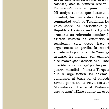
colonias, dice la primera lección d
Todos sueñan con un puerto, una 
Mi amiga cuenta que durante l
mundial, los nazis deportaron 
comunidad judía de Tesalónica. Lu
volcó sobre los intelectuales y
República Helénica no fue lograda
gracias a un referendo popular. L
agitada historia ha conducido a
resistencia civil desde hace
argumentos se percibe la soberb
encadenado por orden de Zeus, gr
irritarlo. Es normal, por ejempl
discusiones que Gresecia es el únic
que Alemania no pagó por los perju
guerra mundial —hasta a Turquí
que si algo tienen los heleno
generosos. Al bajar por el empedr
Ermou pensé en La Playa con Jun
Monasteraki, frente al Párten
estuve aquí? ¿Hace cuánto me esp
***