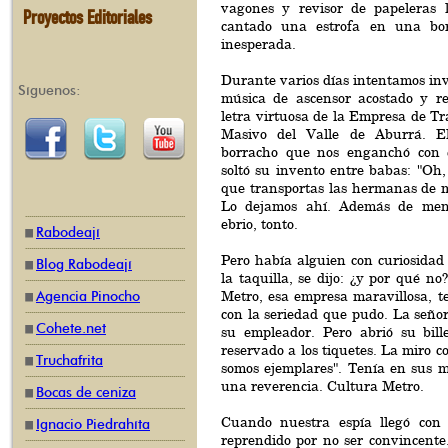
vagones y revisor de papeleras 
Proyectos Editoriales
cantado una estrofa en una bo
inesperada.
Durante varios días intentamos inv
Síguenos:
música de ascensor acostado y re
letra virtuosa de la Empresa de Tr
Masivo del Valle de Aburrá. E
borracho que nos enganchó con 
soltó su invento entre babas: "Oh,
que transportas las hermanas de mi
Lo dejamos ahí. Además de men
ebrio, tonto.
Rabodeají
Pero había alguien con curiosidad 
Blog Rabodeají
la taquilla, se dijo: ¿y por qué no
Metro, esa empresa maravillosa, te
Agencia Pinocho
con la seriedad que pudo. La seño
Cohete.net
su empleador. Pero abrió su bill
reservado a los tiquetes. La miro c
Truchafrita
somos ejemplares". Tenía en sus m
una reverencia. Cultura Metro.
Bocas de ceniza
Cuando nuestra espía llegó con 
Ignacio Piedrahíta
reprendido por no ser convincente