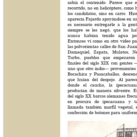
sabía el contenido. Parece que 
recorrido, no en helicóptero, com
los candidatos, sino en carro. Hice
aparecía Fajardo apoyándose en un
es necesario entregarle a la gen
siempre se les negó, que los ha
nunca habían tenido agua pota
Entonces vi como en otro video pa
las polvorientas calles de San Jua
Damaquiel, Zapata, Mulatos, Nec
Turbo, pueblos que empezaron
finales del siglo XIX con gentes 
uno que otro indio— provenientes
Bocachica y Pasacaballos, descend
que huían del despojo. Al parec
donde el caucho, la ipecacua
producían de manera silvestre. E
del siglo XX barcos alemanes frec
en procura de ipecacuana y ta
llamada también marfil vegetal, e
confección de botones para uniform