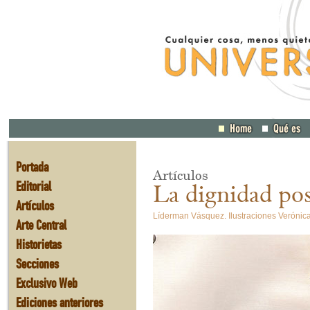
Portada
Artículos
Editorial
La dignidad po
Artículos
Líderman Vásquez. Ilustraciones Verónic
Arte Central
Historietas
Secciones
Exclusivo Web
Ediciones anteriores