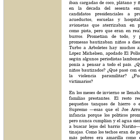
iban cargadas de coco, plátano y
en la década del sesenta em
candidatos presidenciales a pro
acueductos, escuelas y hospit
avionetas que aterrizaban en p
como pista, pero que eran en rea
burros. Prometían de todo, y 
promesas bautizaban niños a diest
Turbo a Arboletes hay muchos ah
López Michelsen, apodado El Pollo
según algunos periodistas lambone
ponía a pensar a todo el país. ¿Q
niños bautizados? ¿Qué pasó con e
la violencia paramilitar? ¿F
victimarios?
En los meses de invierno se llenaba
familias prestantes. El resto r
pequeños tanques de hierro o e
Supremo —esas que el Joe Arro
infancia porque los políticos pro
pero nunca cumplían y el agua sie
a buscar lejos del barrio Nariño—
tinajas. Como los techos eran de p
más pobres era amarilla como 