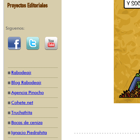
Proyectos Editoriales
Síguenos:
Rabodeají
Blog Rabodeají
Agencia Pinocho
Cohete.net
Truchafrita
Bocas de ceniza
Ignacio Piedrahíta