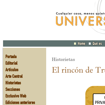
Portada
Historietas
Editorial
El rincón de Tr
Artículos
Arte Central
Historietas
Secciones
Exclusivo Web
Ediciones anteriores