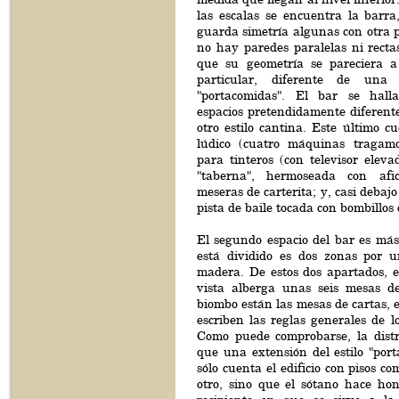
las escalas se encuentra la barra
guarda simetría algunas con otra pa
no hay paredes paralelas ni rectas
que su geometría se pareciera 
particular, diferente de una
"portacomidas". El bar se hall
espacios pretendidamente diferent
otro estilo cantina. Este último c
lúdico (cuatro máquinas tragamo
para tinteros (con televisor elev
"taberna", hermoseada con afi
meseras de carterita; y, casi debajo
pista de baile tocada con bombillos
El segundo espacio del bar es más
está dividido es dos zonas por 
madera. De estos dos apartados, e
vista alberga unas seis mesas de 
biombo están las mesas de cartas, 
escriben las reglas generales de lo
Como puede comprobarse, la dist
que una extensión del estilo "por
sólo cuenta el edificio con pisos c
otro, sino que el sótano hace ho