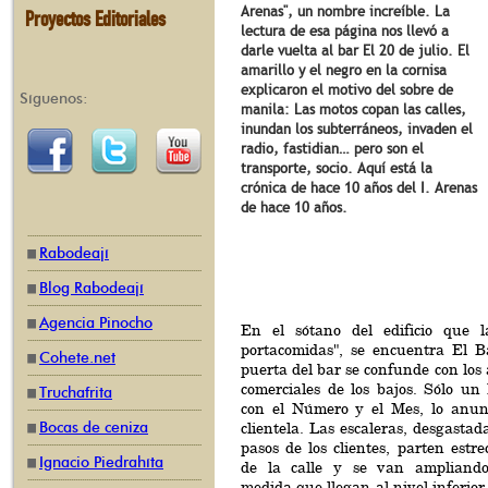
Arenas", un nombre increíble. La
Proyectos Editoriales
lectura de esa página nos llevó a
darle vuelta al bar El 20 de julio. El
amarillo y el negro en la cornisa
explicaron el motivo del sobre de
Síguenos:
manila: Las motos copan las calles,
inundan los subterráneos, invaden el
radio, fastidian… pero son el
transporte, socio. Aquí está la
crónica de hace 10 años del I. Arenas
de hace 10 años.
Rabodeají
Blog Rabodeají
Agencia Pinocho
En el sótano del edificio que l
portacomidas", se encuentra El B
Cohete.net
puerta del bar se confunde con los a
comerciales de los bajos. Sólo un
Truchafrita
con el Número y el Mes, lo anunc
Bocas de ceniza
clientela. Las escaleras, desgastad
pasos de los clientes, parten estre
Ignacio Piedrahíta
de la calle y se van ampliand
medida que llegan al nivel inferior