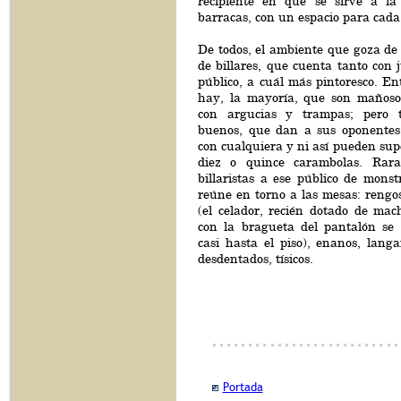
recipiente en que se sirve a l
barracas, con un espacio para cad
De todos, el ambiente que goza de 
de billares, que cuenta tanto con
público, a cuál más pintoresco. Entr
hay, la mayoría, que son mañoso
con argucias y trampas; pero 
buenos, que dan a sus oponentes
con cualquiera y ni así pueden sup
diez o quince carambolas. Rar
billaristas a ese público de monst
reúne en torno a las mesas: rengos,
(el celador, recién dotado de mac
con la bragueta del pantalón se
casi hasta el piso), enanos, langa
desdentados, tísicos.
Portada