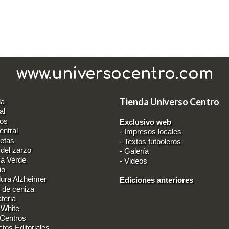
www.universocentro.com
Tienda Universo Centro
da
al
los
Exclusivo web
entral
-
Impresos locales
ietas
-
Textos futboleros
 del zarzo
-
Galería
ca Verde
-
Videos
io
ura Alzheimer
Ediciones anteriores
 de ceniza
teria
 White
 Centros
ctos Editoriales