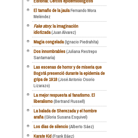
Editorial: Cercos epidemioilógicos
El tamaño de la jaula
Fernando Mora
Meléndez
Fake story
: la imaginación
idiotizada
(Juan Álvarez)
Magia congelada
(Ignacio Piedrahíta)
Dos innombrables
(Juliana Restrepo
Santamaría)
Las escenas de horror y de miseria que
Bogotá presenció durante la epidemia de
gripa de 1918
(José Antonio Osorio
Lizarazo)
La mejor respuesta al fanatismo. El
liberalismo
(Bertrand Russell)
La balada de Sherezada y el hombre
araña
(Gloria Susana Esquivel)
Los días de silencio
(Alberto Sáez)
Karate Kid
(Frank Báez)