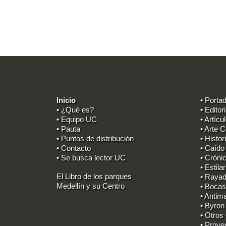
Inicio
• Porta
• ¿Qué es?
• Editori
• Equipo UC
• Artícu
• Pauta
• Arte C
• Puntos de distribución
• Histor
• Contacto
• Caído
• Se busca lector UC
• Cróni
• Estilar
El Libro de los parques
• Rayad
Medellín y su Centro
• Bocas
• Antima
• Byron
• Otros
• Proye