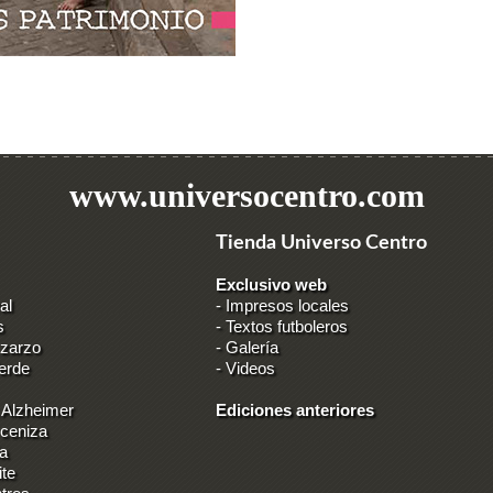
www.universocentro.com
Tienda Universo Centro
Exclusivo web
al
-
Impresos locales
s
-
Textos futboleros
 zarzo
-
Galería
erde
-
Videos
 Alzheimer
Ediciones anteriores
 ceniza
ia
ite