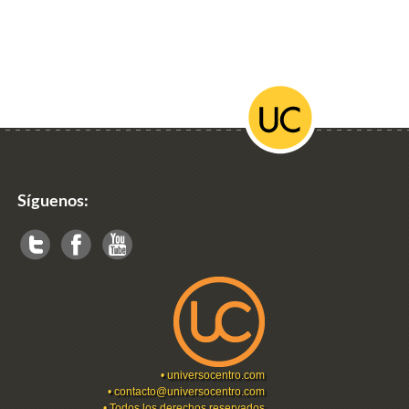
Síguenos:
•
universocentro.com
•
contacto@universocentro.com
• Todos los derechos reservados