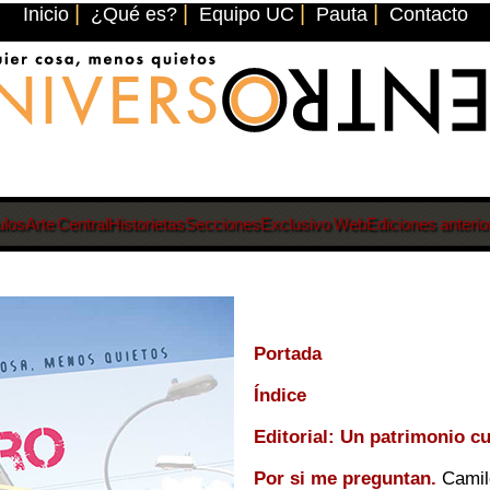
|
|
|
|
Inicio
¿Qué es?
Equipo UC
Pauta
Contacto
ulos
Arte Central
Historietas
Secciones
Exclusivo Web
Ediciones anterio
Portada
Índice
Editorial: Un patrimonio cu
Por si me preguntan.
Camil