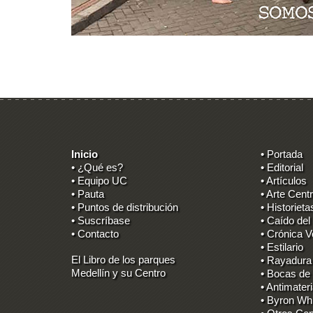
Inicio
• Portada
• ¿Qué es?
• Editorial
• Equipo UC
• Artículos
• Pauta
• Arte Centr
• Puntos de distribución
• Historieta
• Suscríbase
• Caído del
• Contacto
• Crónica V
• Estilario
El Libro de los parques
• Rayadura
Medellín y su Centro
• Bocas de
• Antimater
• Byron Wh