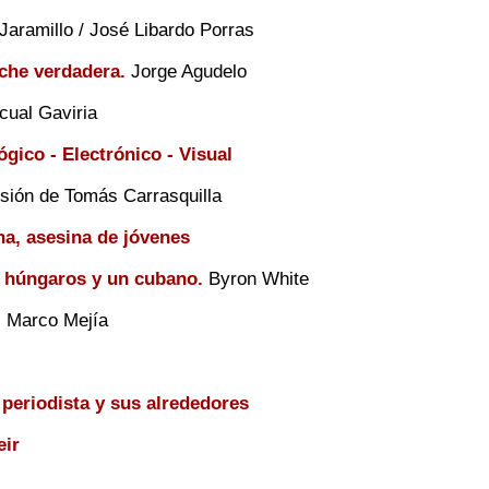
aramillo / José Libardo Porras
che verdadera.
Jorge Agudelo
ual Gaviria
gico - Electrónico - Visual
sión de Tomás Carrasquilla
a, asesina de jóvenes
húngaros y un cubano.
Byron White
.
Marco Mejía
 periodista y sus alrededores
eir