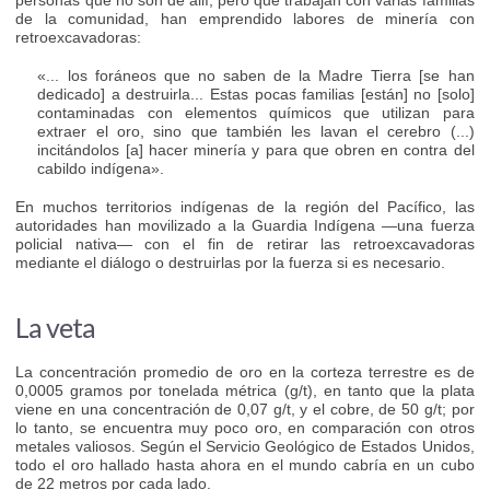
de la comunidad, han emprendido labores de minería con
retroexcavadoras:
«... los foráneos que no saben de la Madre Tierra [se han
dedicado] a destruirla... Estas pocas familias [están] no [solo]
contaminadas con elementos químicos que utilizan para
extraer el oro, sino que también les lavan el cerebro (...)
incitándolos [a] hacer minería y para que obren en contra del
cabildo indígena».
En muchos territorios indígenas de la región del Pacífico, las
autoridades han movilizado a la Guardia Indígena —una fuerza
policial nativa— con el fin de retirar las retroexcavadoras
mediante el diálogo o destruirlas por la fuerza si es necesario.
La veta
La concentración promedio de oro en la corteza terrestre es de
0,0005 gramos por tonelada métrica (g/t), en tanto que la plata
viene en una concentración de 0,07 g/t, y el cobre, de 50 g/t; por
lo tanto, se encuentra muy poco oro, en comparación con otros
metales valiosos. Según el Servicio Geológico de Estados Unidos,
todo el oro hallado hasta ahora en el mundo cabría en un cubo
de 22 metros por cada lado.