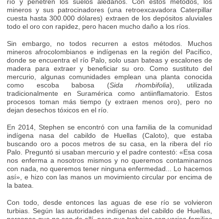
río y penetren los suelos aledaños. Con estos métodos, los
mineros y sus patrocinadores (una retroexcavadora Caterpillar
cuesta hasta 300.000 dólares) extraen de los depósitos aluviales
todo el oro con rapidez, pero hacen mucho daño a los ríos.
Sin embargo, no todos recurren a estos métodos. Muchos
mineros afrocolombianos e indígenas en la región del Pacífico,
donde se encuentra el río Palo, solo usan bateas y escalones de
madera para extraer y beneficiar su oro. Como sustituto del
mercurio, algunas comunidades emplean una planta conocida
como escoba babosa (
Sida rhombifolia
), utilizada
tradicionalmente en Suramérica como antiinflamatorio. Estos
procesos toman más tiempo (y extraen menos oro), pero no
dejan desechos tóxicos en el río.
En 2014, Stephen se encontró con una familia de la comunidad
indígena nasa del cabildo de Huellas (Caloto), que estaba
buscando oro a pocos metros de su casa, en la ribera del río
Palo. Preguntó si usaban mercurio y el padre contestó: «Esa cosa
nos enferma a nosotros mismos y no queremos contaminarnos
con nada, no queremos tener ninguna enfermedad... Lo hacemos
así», e hizo con las manos un movimiento circular por encima de
la batea.
Con todo, desde entonces las aguas de ese río se volvieron
turbias. Según las autoridades indígenas del cabildo de Huellas,
personas que no son de allí, pero que trabajan con varias familias