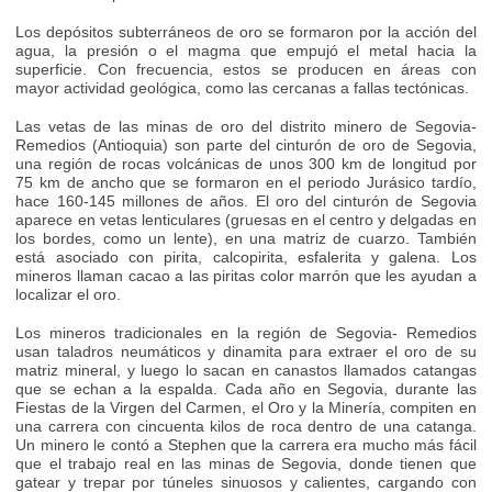
Los depósitos subterráneos de oro se formaron por la acción del
agua, la presión o el magma que empujó el metal hacia la
superficie. Con frecuencia, estos se producen en áreas con
mayor actividad geológica, como las cercanas a fallas tectónicas.
Las vetas de las minas de oro del distrito minero de Segovia-
Remedios (Antioquia) son parte del cinturón de oro de Segovia,
una región de rocas volcánicas de unos 300 km de longitud por
75 km de ancho que se formaron en el periodo Jurásico tardío,
hace 160-145 millones de años. El oro del cinturón de Segovia
aparece en vetas lenticulares (gruesas en el centro y delgadas en
los bordes, como un lente), en una matriz de cuarzo. También
está asociado con pirita, calcopirita, esfalerita y galena. Los
mineros llaman cacao a las piritas color marrón que les ayudan a
localizar el oro.
Los mineros tradicionales en la región de Segovia- Remedios
usan taladros neumáticos y dinamita para extraer el oro de su
matriz mineral, y luego lo sacan en canastos llamados catangas
que se echan a la espalda. Cada año en Segovia, durante las
Fiestas de la Virgen del Carmen, el Oro y la Minería, compiten en
una carrera con cincuenta kilos de roca dentro de una catanga.
Un minero le contó a Stephen que la carrera era mucho más fácil
que el trabajo real en las minas de Segovia, donde tienen que
gatear y trepar por túneles sinuosos y calientes, cargando con