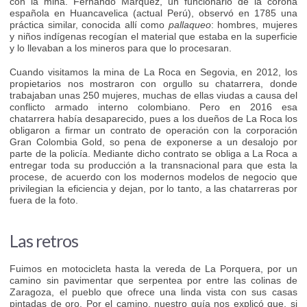
con la mina. Fernando Márquez, un funcionario de la corona
española en Huancavelica (actual Perú), observó en 1785 una
práctica similar, conocida allí como
pallaqueo
: hombres, mujeres
y niños indígenas recogían el material que estaba en la superficie
y lo llevaban a los mineros para que lo procesaran.
Cuando visitamos la mina de La Roca en Segovia, en 2012, los
propietarios nos mostraron con orgullo su chatarrera, donde
trabajaban unas 250 mujeres, muchas de ellas viudas a causa del
conflicto armado interno colombiano. Pero en 2016 esa
chatarrera había desaparecido, pues a los dueños de La Roca los
obligaron a firmar un contrato de operación con la corporación
Gran Colombia Gold, so pena de exponerse a un desalojo por
parte de la policía. Mediante dicho contrato se obliga a La Roca a
entregar toda su producción a la transnacional para que esta la
procese, de acuerdo con los modernos modelos de negocio que
privilegian la eficiencia y dejan, por lo tanto, a las chatarreras por
fuera de la foto.
Las retros
Fuimos en motocicleta hasta la vereda de La Porquera, por un
camino sin pavimentar que serpentea por entre las colinas de
Zaragoza, el pueblo que ofrece una linda vista con sus casas
pintadas de oro. Por el camino, nuestro guía nos explicó que, si