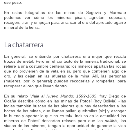
ese peso.
En estas fotografías de las minas de Segovia y Marmato
podemos ver cómo los mineros pican, agrietan, sopesan,
recogen, tiran y empujan para arrancar el oro del apretado agarre
mineral de la tierra.
La chatarrera
En general, se entiende por chatarrera una mujer que recicla
trozos de metal. Pero en el contexto de la minería tradicional, se
refiere a una costumbre centenaria: los mineros apartan las rocas
que no provienen de la veta en sí, pero que contienen algo de
oro, y las dejan en las afueras de la mina. Allí, las personas
(mujeres, por lo general) pueden recogerlas y romperlas, para
recuperar el oro que llevan dentro.
En su relato
Viaje al Nuevo Mundo: 1599-1605
, fray Diego de
Ocaña describe cómo en las minas de Potosí (hoy Bolivia) «las
indias también buscan de las piedras que hay desechadas a las
bocas de las minas, que llaman pallar, quebrallas [sic] y escoger
lo bueno y apartar lo que no es tal». Incluso en la actualidad los
mineros de Potosí descartan relaves para que las
pailliris
, las
viudas de los mineros, tengan la oportunidad de ganarse la vida