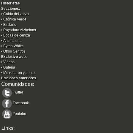
Historietas
Secciones:
•
Caído del zarzo
•
Crónica Verde
•
Estilario
•
Rayadura Alzheimer
•
Bocas de ceniza
•
Antimateria
•
Byron White
•
Otros Centros
Exclusivo web:
•
Videos
•
Galería
•
Me robaron y punto
Ediciones anteriores
Comunidades:
Twitter
Facebook
Youtube
Links: