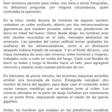
bien teníamos permiso para visitar una mina y tomar fotografías,
no debíamos preguntar, por ninguna circunstancia, quién
controlaba la operación.
En la mina, media docena de hombres de aspecto sombrío
rodeaban un cráter profundo, abierto por dos retroexcavadoras
gigantescas que estaban posadas sobre unas plataformas de
tierra en mitad del hueco. Vistos desde abajo, los hombres eran
solo siluetas recortadas en el cielo, mensajes abstractos de
amenaza. Las paredes del canon artificial tenían grabados los
arañazos de las retroexcavadoras, como si un dinosaurio
atrapado hubiera tratado de escapar. Y en el fondo del pozo, una
masa movediza de unos cien mineros, entre hombres y mujeres,
trabajaba codo a codo en medio del fango. Cada cual llenaba de
barro su batea y luego la llevaba hacia un lado, para agregarle
mercurio y separar unas cuantas partículas de oro.
En intervalos de pocos minutos, las enormes máquinas amarillas
emitían una bocanada de humo. Enseguida rascaban otro
montón de tierra del agujero, para dejar caer el contenido sobre
varias rampas metálicas que se alzaban junto al cráter. Los
mineros ubicados en la parte de abajo luchaban por mantenerse
en un punto firme, esquivando apenas el vaivén de las garras
gigantes.
Arriba, los hombres que estaban en las plataformas metálicas