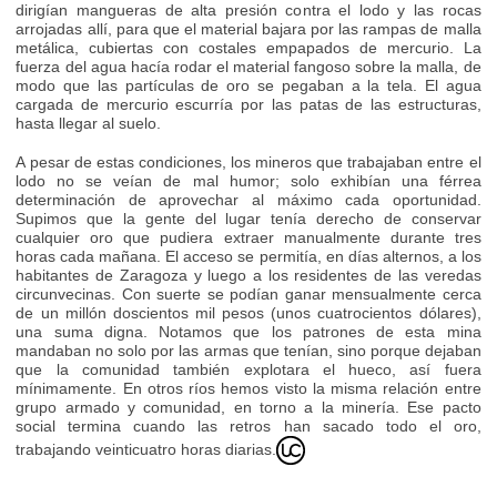
dirigían mangueras de alta presión contra el lodo y las rocas
arrojadas allí, para que el material bajara por las rampas de malla
metálica, cubiertas con costales empapados de mercurio. La
fuerza del agua hacía rodar el material fangoso sobre la malla, de
modo que las partículas de oro se pegaban a la tela. El agua
cargada de mercurio escurría por las patas de las estructuras,
hasta llegar al suelo.
A pesar de estas condiciones, los mineros que trabajaban entre el
lodo no se veían de mal humor; solo exhibían una férrea
determinación de aprovechar al máximo cada oportunidad.
Supimos que la gente del lugar tenía derecho de conservar
cualquier oro que pudiera extraer manualmente durante tres
horas cada mañana. El acceso se permitía, en días alternos, a los
habitantes de Zaragoza y luego a los residentes de las veredas
circunvecinas. Con suerte se podían ganar mensualmente cerca
de un millón doscientos mil pesos (unos cuatrocientos dólares),
una suma digna. Notamos que los patrones de esta mina
mandaban no solo por las armas que tenían, sino porque dejaban
que la comunidad también explotara el hueco, así fuera
mínimamente. En otros ríos hemos visto la misma relación entre
grupo armado y comunidad, en torno a la minería. Ese pacto
social termina cuando las retros han sacado todo el oro,
trabajando veinticuatro horas diarias.