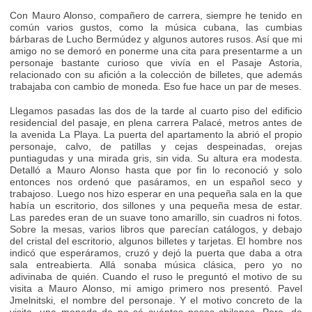
Con Mauro Alonso, compañero de carrera, siempre he tenido en
común varios gustos, como la música cubana, las cumbias
bárbaras de Lucho Bermúdez y algunos autores rusos. Así que mi
amigo no se demoró en ponerme una cita para presentarme a un
personaje bastante curioso que vivía en el Pasaje Astoria,
relacionado con su afición a la colección de billetes, que además
trabajaba con cambio de moneda. Eso fue hace un par de meses.
Llegamos pasadas las dos de la tarde al cuarto piso del edificio
residencial del pasaje, en plena carrera Palacé, metros antes de
la avenida La Playa. La puerta del apartamento la abrió el propio
personaje, calvo, de patillas y cejas despeinadas, orejas
puntiagudas y una mirada gris, sin vida. Su altura era modesta.
Detalló a Mauro Alonso hasta que por fin lo reconoció y solo
entonces nos ordenó que pasáramos, en un español seco y
trabajoso. Luego nos hizo esperar en una pequeña sala en la que
había un escritorio, dos sillones y una pequeña mesa de estar.
Las paredes eran de un suave tono amarillo, sin cuadros ni fotos.
Sobre la mesas, varios libros que parecían catálogos, y debajo
del cristal del escritorio, algunos billetes y tarjetas. El hombre nos
indicó que esperáramos, cruzó y dejó la puerta que daba a otra
sala entreabierta. Allá sonaba música clásica, pero yo no
adivinaba de quién. Cuando el ruso le preguntó el motivo de su
visita a Mauro Alonso, mi amigo primero nos presentó. Pavel
Jmelnitski, el nombre del personaje. Y el motivo concreto de la