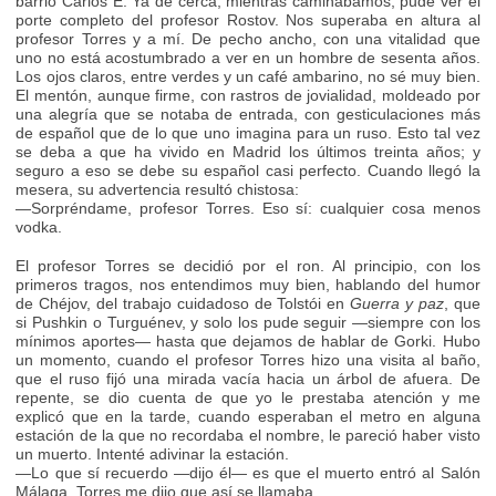
barrio Carlos E. Ya de cerca, mientras caminábamos, pude ver el
porte completo del profesor Rostov. Nos superaba en altura al
profesor Torres y a mí. De pecho ancho, con una vitalidad que
uno no está acostumbrado a ver en un hombre de sesenta años.
Los ojos claros, entre verdes y un café ambarino, no sé muy bien.
El mentón, aunque firme, con rastros de jovialidad, moldeado por
una alegría que se notaba de entrada, con gesticulaciones más
de español que de lo que uno imagina para un ruso. Esto tal vez
se deba a que ha vivido en Madrid los últimos treinta años; y
seguro a eso se debe su español casi perfecto. Cuando llegó la
mesera, su advertencia resultó chistosa:
—Sorpréndame, profesor Torres. Eso sí: cualquier cosa menos
vodka.
El profesor Torres se decidió por el ron. Al principio, con los
primeros tragos, nos entendimos muy bien, hablando del humor
de Chéjov, del trabajo cuidadoso de Tolstói en
Guerra y paz
, que
si Pushkin o Turguénev, y solo los pude seguir —siempre con los
mínimos aportes— hasta que dejamos de hablar de Gorki. Hubo
un momento, cuando el profesor Torres hizo una visita al baño,
que el ruso fijó una mirada vacía hacia un árbol de afuera. De
repente, se dio cuenta de que yo le prestaba atención y me
explicó que en la tarde, cuando esperaban el metro en alguna
estación de la que no recordaba el nombre, le pareció haber visto
un muerto. Intenté adivinar la estación.
—Lo que sí recuerdo —dijo él— es que el muerto entró al Salón
Málaga. Torres me dijo que así se llamaba.