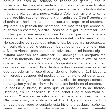
porque los fines de semana se llenaba de gente y eso le
molestaba. Después, al enviarle la información al profesor Rostov,
su entusiasmo aumentó, al punto que solo harían falta dos datos
más para planear una nueva visita a Colombia tan pronto como
fuera posible: saber si respondía al nombre de Oleg Pugachev y
si tenía una herida recta, de una cuarta de largo, en el antebrazo
izquierdo. La petición me incomodó, era más fácil que ambos su
pusieran en contacto, y entre líneas se lo sugerí al profesor. Con
mucha gracia, me respondió que lo único que procuraba era
conservar el factor de sorpresa a la hora del posible reencuentro.
No sospeché de segundas intenciones. Lo que me preocupaba,
en realidad, era cómo conseguir los datos sin comprometer más
a Mauro Alonso, para que no se advirtiera en mi interés alguna
extraña obsesión con Jmelnitski. El domingo, un chispazo me
trajo a la memoria una noticia vieja, que me dio la excusa para
que yo mismo hiciera la visita al Pasaje Astoria: había entrado en
circulación un nuevo billete de doscientas coronas suecas en el
que aparecía un famoso director de cine. Todo era fácil. Llegaría
el miércoles después del mediodía, con el pleno sol de la tarde,
porque de seguro él llevaría una camisa de mangas cortas o
remangadas y así podría ver la supuesta herida en el antebrazo.
Le pediría el billete, le diría que el precio es lo de menos.
Después, en un descuido, le diría señor Oleg y analizaría su
reacción. Y si acaso se extrañara, me disculparía diciéndole que
Oleg suena muy parecido a Pavel. Era fácil, y yo me sentía todo
un espía que luego le contaría esta historia a cualquier señorita,
como quien cuenta cualquier cosa en un bar y con un martini