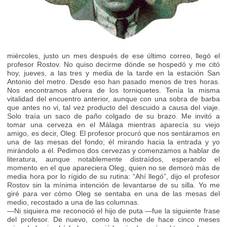
miércoles, justo un mes después de ese último correo, llegó el
profesor Rostov. No quiso decirme dónde se hospedó y me citó
hoy, jueves, a las tres y media de la tarde en la estación San
Antonio del metro. Desde eso han pasado menos de tres horas.
Nos encontramos afuera de los torniquetes. Tenía la misma
vitalidad del encuentro anterior, aunque con una sobra de barba
que antes no vi, tal vez producto del descuido a causa del viaje.
Solo traía un saco de paño colgado de su brazo. Me invitó a
tomar una cerveza en el Málaga mientras aparecía su viejo
amigo, es decir, Oleg. El profesor procuró que nos sentáramos en
una de las mesas del fondo; él mirando hacia la entrada y yo
mirándolo a él. Pedimos dos cervezas y comenzamos a hablar de
literatura, aunque notablemente distraídos, esperando el
momento en el que apareciera Oleg, quien no se demoró más de
media hora por lo rígido de su rutina: “Ahí llegó”, dijo el profesor
Rostov sin la mínima intención de levantarse de su silla. Yo me
giré para ver cómo Oleg se sentaba en una de las mesas del
medio, recostado a una de las columnas.
—Ni siquiera me reconoció el hijo de puta —fue la siguiente frase
del profesor. De nuevo, como la noche de hace cinco meses