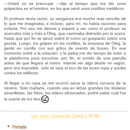
—Usted no se preocupe —dijo al tiempo que me dio unos
golpecitos en el hombro, en los que sentí unos nudillos metálicos.
El profesor tenía razón, su venganza era mucho más sencilla de
lo que me imaginaba, e incluso, para mí, no había razones para
evitarla. Por eso me detuve y esperé a ver cómo el profesor se
acercaba más y más a Oleg, que caminaba distraído por la acera,
hasta que por fin se lanzó sobre él como un guepardo sobre una
gacela. Luego, los golpes en las costillas, la sorpresa de Oleg, la
gente en corrillo con sus gritos de evento de boxeo. En ese
momento entré a la estación, y la pelea me dio tiempo de subir a
la plataforma para escuchar, por fin, el sonido de una patrulla
antes de que llegara el metro. Intenté ver algo desde mi vagón,
pero era imposible: solo se veía el eco de las luces rojas y azules
contra los edificios.
Al llegar a mi casa se me ocurrió sacar la última cerveza de la
nevera. Solo mañana, cuando vea en letras grandes los titulares
amarillistas, las fotos, los videos aficionados, podré saber cuál fue
la suerte de los dos.
Ver más Universo Centro N°95
Portada