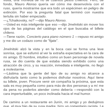
visita, una moneda de no sé cuántos pesos chilenos. Pero, de
fondo, Mauro Alonso quería ver cómo me desenvolvía con el
ruso, quería mostrarme que era todo un espécimen en peligro de
extinción. Por eso la pregunta fatal que terminó con nuestra
tertulia sin haber empezado.
—¿Tchaikovsky, no? —dijo Mauro Alonso.
—Usted es más inteligente que eso —dijo Jmelnitski sin mover los
ojos de las páginas del catálogo en el que buscaba el billete
chileno.
—Tiene razón,
Concierto para piano número 1
—repuso mi amigo
y me dio un codazo como de “fijate”.
Jmelnitski alzó la vista y en la boca casi se forma una leve
sonrisa, que se esfumó al ver la extraña expectativa en la cara de
mi amigo. El hombre, intuitivo como un buen personaje de novela
rusa, se dio cuenta de que estaba siendo exhibido como una
atracción de circo, y su reacción, inmediata e inteligente, no llegó
a molestarme.
—Lástima que la gente del tipo de su amigo no alcance a
disfrutarla tanto como la podemos disfrutar nosotros. Aquí tiene
su billete, joven. Procure venir sin compañía la próxima, que esta
sala es muy pequeña como para más de dos personas y a mí me
da pena no poderlos atender como debería —respondió con la
cara imperturbable, un poco inclinada hacia el mal humor.
De camino a un restaurante en Junín, mi amigo y yo dedujimos
que, el muy hijo de su rusa madre, hizo un comentario racista. Le