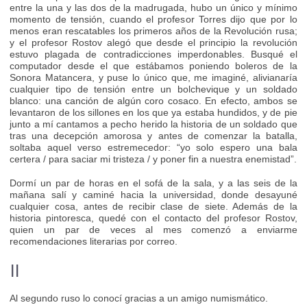
entre la una y las dos de la madrugada, hubo un único y mínimo
momento de tensión, cuando el profesor Torres dijo que por lo
menos eran rescatables los primeros años de la Revolución rusa;
y el profesor Rostov alegó que desde el principio la revolución
estuvo plagada de contradicciones imperdonables. Busqué el
computador desde el que estábamos poniendo boleros de la
Sonora Matancera, y puse lo único que, me imaginé, alivianaría
cualquier tipo de tensión entre un bolchevique y un soldado
blanco: una canción de algún coro cosaco. En efecto, ambos se
levantaron de los sillones en los que ya estaba hundidos, y de pie
junto a mí cantamos a pecho herido la historia de un soldado que
tras una decepción amorosa y antes de comenzar la batalla,
soltaba aquel verso estremecedor: “yo solo espero una bala
certera / para saciar mi tristeza / y poner fin a nuestra enemistad”.
Dormí un par de horas en el sofá de la sala, y a las seis de la
mañana salí y caminé hacia la universidad, donde desayuné
cualquier cosa, antes de recibir clase de siete. Además de la
historia pintoresca, quedé con el contacto del profesor Rostov,
quien un par de veces al mes comenzó a enviarme
recomendaciones literarias por correo.
II
Al segundo ruso lo conocí gracias a un amigo numismático.