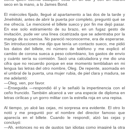
seco en la mano, a lo James Bond.
El miércoles fijado, llegué al apartamento a las dos de la tarde y
Jmelnitski, antes de abrir la puerta por completo, preguntó qué se
me ofrecía. Le mencioné el billete sueco y por fin me dejó pasar.
En ese solo estiramiento de su brazo, en un fugaz gesto de
invitación, pude ver una línea cicatrizada que se adentraba por la
manga de su camisa. No pareció reconocerme, era de esperarse.
Sin introducciones me dijo que tenía un contacto sueco, me pidió
los datos del billete, mi número de teléfono y me explicó el
cambio de corona sueca a peso colombiano, los gastos de envío
y cuánto sería su comisión. Sacó una calculadora y me dio una
cifra que no recuerdo porque en ese momento temblaban en mi
lengua las letras del otro nombre, Oleg. De repente, asomada en
el umbral de la puerta, una mujer rubia, de piel clara y madura, se
me adelantó:
—Oleg, ven, por favor.
—Enseguida —respondió él y le señaló la impertinencia con el
ceño fruncido. También alcancé a ver una especie de diploma en
letras cirílicas y un gorro militar con la estrella roja en una repisa.
Al tiempo, yo alcé las cejas, mi sorpresa era evidente. El otro lo
notó y me preguntó por el nombre del director famoso que
aparecía en el billete. Cuando le respondí, alzó las cejas y
concluyó:
—Ah, entonces no es de gustos tan idiotas como imaginé la otra