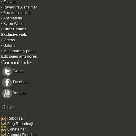
•
Estilario
•
Rayadura Alzheimer
•
Bocas de ceniza
•
Antimateria
•
Byron White
•
Otros Centros
Exclusivo web:
•
Videos
•
Galería
•
Me robaron y punto
Ediciones anteriores
Comunidades:
Twitter
Facebook
Youtube
Links:
Rabodeají
Blog Rabodeají
Cohete.net
Agencia Pinocho