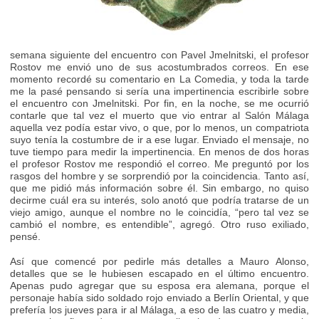
semana siguiente del encuentro con Pavel Jmelnitski, el profesor
Rostov me envió uno de sus acostumbrados correos. En ese
momento recordé su comentario en La Comedia, y toda la tarde
me la pasé pensando si sería una impertinencia escribirle sobre
el encuentro con Jmelnitski. Por fin, en la noche, se me ocurrió
contarle que tal vez el muerto que vio entrar al Salón Málaga
aquella vez podía estar vivo, o que, por lo menos, un compatriota
suyo tenía la costumbre de ir a ese lugar. Enviado el mensaje, no
tuve tiempo para medir la impertinencia. En menos de dos horas
el profesor Rostov me respondió el correo. Me preguntó por los
rasgos del hombre y se sorprendió por la coincidencia. Tanto así,
que me pidió más información sobre él. Sin embargo, no quiso
decirme cuál era su interés, solo anotó que podría tratarse de un
viejo amigo, aunque el nombre no le coincidía, “pero tal vez se
cambió el nombre, es entendible”, agregó. Otro ruso exiliado,
pensé.
Así que comencé por pedirle más detalles a Mauro Alonso,
detalles que se le hubiesen escapado en el último encuentro.
Apenas pudo agregar que su esposa era alemana, porque el
personaje había sido soldado rojo enviado a Berlín Oriental, y que
prefería los jueves para ir al Málaga, a eso de las cuatro y media,