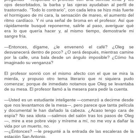
ojos desorbitados, la barba y las ojeras ayudaban al perfil de
trastornado. “Todo lo contrario”, con cada letra se hizo más fuerte
el hormigueo de mi cara, la sensación de mareo, el aumento del
ritmo cardíaco. Y ni una señal de broma en el profesor. Así que
rápidamente busqué reponerme, salirle al paso, averiguar qué
era lo que quería hacer y, al mismo tiempo, demostrarle mi
sangre fría.
—Entonces, dígame, ¿le envenenó el café? ¿Oleg se
desvanecerá dentro de poco? ¿O será después, mientras camine
por la calle, una bala desde un ángulo imposible? ¿Cómo ha
imaginado su venganza?
El profesor sonrió con el mismo afecto con el que se mira la
mierda, y propuso otro tema literario que ni siquiera pudo
comenzar, porque de inmediato notamos que Oleg se levantaba
de su mesa. El profesor llamó a la mesera para pedir la cuenta.
—Usted es un estudiante inteligente —comenzó a decirme desde
que nos levantamos de la mesa—, pero parece que tanta película
y documental le han dañado la cabeza. ¿Acaso tengo cara de
espía? No sea idiota —salimos del salón tras los pasos de Oleg
—, mire a ese pobre viejo y míreme a mí, no me voy a dañar la
vida por un muerto, no.
—¿Entonces? —le pregunté a la entrada de las escaleras de la
estación San Antonio.