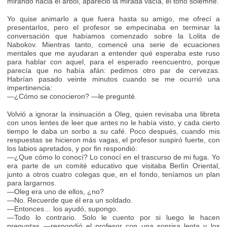
mirando hacia el árbol, apareció la mirada vacía, el tono solemne.
Yo quise animarlo a que fuera hasta su amigo, me ofrecí a
presentarlos, pero el profesor se empecinaba en terminar la
conversación que habíamos comenzado sobre la Lolita de
Nabokov. Mientras tanto, comencé una serie de ecuaciones
mentales que me ayudaran a entender qué esperaba este ruso
para hablar con aquel, para el esperado reencuentro, porque
parecía que no había afán: pedimos otro par de cervezas.
Habrían pasado veinte minutos cuando se me ocurrió una
impertinencia:
—¿Cómo se conocieron? —le pregunté.
Volvió a ignorar la insinuación a Oleg, quien revisaba una libreta
con unos lentes de leer que antes no le había visto, y cada cierto
tiempo le daba un sorbo a su café. Poco después, cuando mis
respuestas se hicieron más vagas, el profesor suspiró fuerte, con
los labios apretados, y por fin respondió:
—¿Que cómo lo conocí? Lo conocí en el trascurso de mi fuga. Yo
era parte de un comité educativo que visitaba Berlín Oriental,
junto a otros cuatro colegas que, en el fondo, teníamos un plan
para largarnos.
—Oleg era uno de ellos, ¿no?
—No. Recuerde que él era un soldado.
—Entonces… los ayudó, supongo.
—Todo lo contrario. Solo le cuento por si luego le hacen
preguntas —respondió el profesor con una sonrisa lenta y los