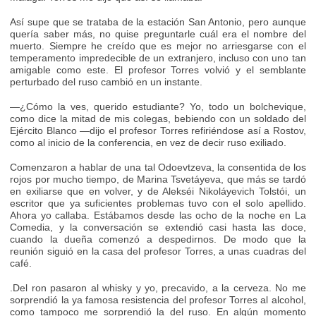
Así supe que se trataba de la estación San Antonio, pero aunque
quería saber más, no quise preguntarle cuál era el nombre del
muerto. Siempre he creído que es mejor no arriesgarse con el
temperamento impredecible de un extranjero, incluso con uno tan
amigable como este. El profesor Torres volvió y el semblante
perturbado del ruso cambió en un instante.
—¿Cómo la ves, querido estudiante? Yo, todo un bolchevique,
como dice la mitad de mis colegas, bebiendo con un soldado del
Ejército Blanco —dijo el profesor Torres refiriéndose así a Rostov,
como al inicio de la conferencia, en vez de decir ruso exiliado.
Comenzaron a hablar de una tal Odoevtzeva, la consentida de los
rojos por mucho tiempo, de Marina Tsvetáyeva, que más se tardó
en exiliarse que en volver, y de Alekséi Nikoláyevich Tolstói, un
escritor que ya suficientes problemas tuvo con el solo apellido.
Ahora yo callaba. Estábamos desde las ocho de la noche en La
Comedia, y la conversación se extendió casi hasta las doce,
cuando la dueña comenzó a despedirnos. De modo que la
reunión siguió en la casa del profesor Torres, a unas cuadras del
café.
.Del ron pasaron al whisky y yo, precavido, a la cerveza. No me
sorprendió la ya famosa resistencia del profesor Torres al alcohol,
como tampoco me sorprendió la del ruso. En algún momento