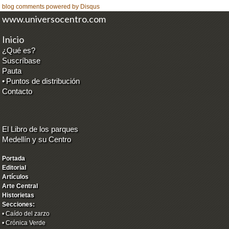
blog comments powered by
Disqus
www.universocentro.com
Inicio
¿Qué es?
Suscríbase
Pauta
•
Puntos de distribución
Contacto
El Libro de los parques
Medellín y su Centro
Portada
Editorial
Artículos
Arte Central
Historietas
Secciones:
•
Caído del zarzo
•
Crónica Verde