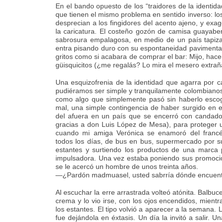
En el bando opuesto de los “traidores de la identid
que tienen el mismo problema en sentido inverso: los
desprecian a los fingidores del acento ajeno, y exa
la caricatura. El costeño gozón de camisa guayabe
sabrosura empalagosa, en medio de un país tapiza
entra pisando duro con su espontaneidad pavimenta
gritos como si acabara de comprar el bar: Mijo, hac
güisquicitos (¿me regalás? Lo mira el mesero extrañ
Una esquizofrenia de la identidad que agarra por c
pudiéramos ser simple y tranquilamente colombianos,
como algo que simplemente pasó sin haberlo escogi
mal, una simple contingencia de haber surgido en e
del afuera en un país que se encerró con candado
gracias a don Luis López de Mesa), para proteger 
cuando mi amiga Verónica se enamoró del francés
todos los días, de bus en bus, supermercado por s
estantes y surtiendo los productos de una marca
impulsadora. Una vez estaba poniendo sus promoc
se le acercó un hombre de unos treinta años.
—¿Pardón madmuasel, usted sabrría dónde encuentr
Al escuchar la erre arrastrada volteó atónita. Balbuc
crema y lo vio irse, con los ojos encendidos, mient
los estantes. El tipo volvió a aparecer a la semana.
fue dejándola en éxtasis. Un día la invitó a salir. 