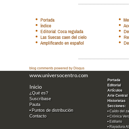
Portada
Me
Índice
Ac
Editorial: Coca regulada
De
Las Suecas caen del cielo
Reg
Amplificando en español
De
blog comments powered by
Disqus
www.universocentro.com
Portada
Editorial
Inicio
Artículos
¿Qué es?
Arte Central
Suscríbase
Historietas
Pauta
Secciones:
•
Puntos de distribución
•
Caído del z
Contacto
•
Crónica Ver
•
Estilario
•
Rayadura Al