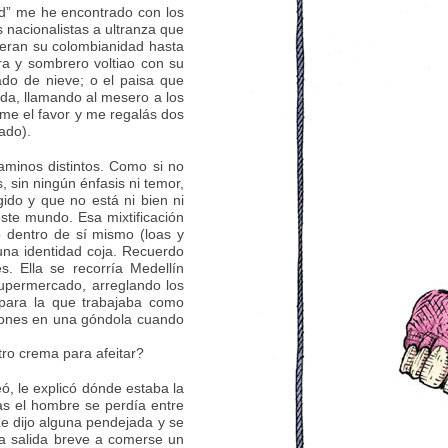
ad” me he encontrado con los
 nacionalistas a ultranza que
geran su colombianidad hasta
ra y sombrero voltiao con su
do de nieve; o el paisa que
da, llamando al mesero a los
eme el favor y me regalás dos
ado).
aminos distintos. Como si no
 sin ningún énfasis ni temor,
do y que no está ni bien ni
ste mundo. Esa mixtificación
 dentro de sí mismo (loas y
una identidad coja. Recuerdo
. Ella se recorría Medellín
upermercado, arreglando los
 para la que trabajaba como
iones en una góndola cuando
o crema para afeitar?
eó, le explicó dónde estaba la
ras el hombre se perdía entre
 Le dijo alguna pendejada y se
Una salida breve a comerse un