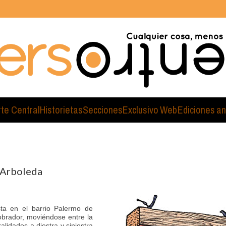
rte Central
Historietas
Secciones
Exclusivo Web
Ediciones an
s Arboleda
ta en el barrio Palermo de
obrador, moviéndose entre la
lidades a diestra y siniestra