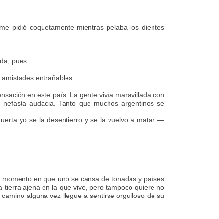
e pidió coquetamente mientras pelaba los dientes
da, pues.
on amistades entrañables.
nsación en este país. La gente vivía maravillada con
su nefasta audacia. Tanto que muchos argentinos se
muerta yo se la desentierro y se la vuelvo a matar —
 un momento en que uno se cansa de tonadas y países
 tierra ajena en la que vive, pero tampoco quiere no
e camino alguna vez llegue a sentirse orgulloso de su