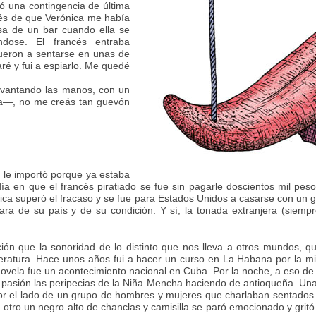
yó una contingencia de última
ués de que Verónica me había
sa de un bar cuando ella se
ndose. El francés entraba
ueron a sentarse en unas de
ré y fui a espiarlo. Me quedé
vantando las manos, con un
ca—, no me creás tan guevón
 le importó porque ya estaba
a en que el francés piratiado se fue sin pagarle doscientos mil pes
a superó el fracaso y se fue para Estados Unidos a casarse con un gri
cara de su país y de su condición. Y sí, la tonada extranjera (siem
ción que la sonoridad de lo distinto que nos lleva a otros mundos, 
literatura. Hace unos años fui a hacer un curso en La Habana por la 
novela fue un acontecimiento nacional en Cuba. Por la noche, a eso de 
 pasión las peripecias de la Niña Mencha haciendo de antioqueña. Un
l lado de un grupo de hombres y mujeres que charlaban sentados en 
tro un negro alto de chanclas y camisilla se paró emocionado y gritó