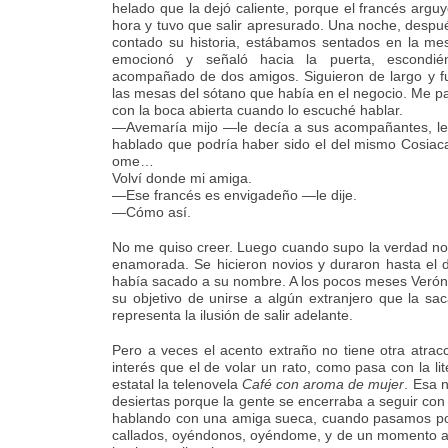
helado que la dejó caliente, porque el francés argu
hora y tuvo que salir apresurado. Una noche, desp
contado su historia, estábamos sentados en la me
emocionó y señaló hacia la puerta, escondié
acompañado de dos amigos. Siguieron de largo y f
las mesas del sótano que había en el negocio. Me pa
con la boca abierta cuando lo escuché hablar.
—Avemaría mijo —le decía a sus acompañantes, le
hablado que podría haber sido el del mismo Cosia
ome…
Volví donde mi amiga.
—Ese francés es envigadeño —le dije.
—Cómo así.
No me quiso creer. Luego cuando supo la verdad no
enamorada. Se hicieron novios y duraron hasta el dí
había sacado a su nombre. A los pocos meses Verónic
su objetivo de unirse a algún extranjero que la sa
representa la ilusión de salir adelante.
Pero a veces el acento extraño no tiene otra atrac
interés que el de volar un rato, como pasa con la 
estatal la telenovela
Café con aroma de mujer
. Esa 
desiertas porque la gente se encerraba a seguir con
hablando con una amiga sueca, cuando pasamos por e
callados, oyéndonos, oyéndome, y de un momento a o