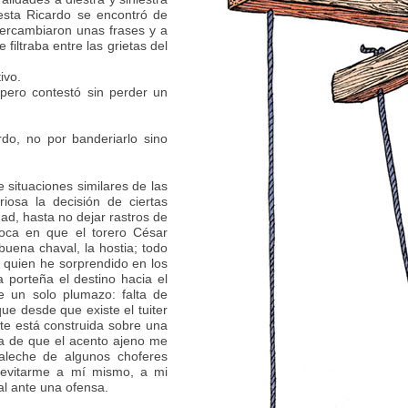
iesta Ricardo se encontró de
ntercambiaron unas frases y a
filtraba entre las grietas del
ivo.
pero contestó sin perder un
do, no por banderiarlo sino
situaciones similares de las
iosa la decisión de ciertas
ad, hasta no dejar rastros de
oca en que el torero César
buena chaval, la hostia; todo
 quien he sorprendido en los
a porteña el destino hacia el
e un solo plumazo: falta de
e desde que existe el tuiter
te está construida sobre una
ta de que el acento ajeno me
laleche de algunos choferes
e evitarme a mí mismo, a mi
l ante una ofensa.