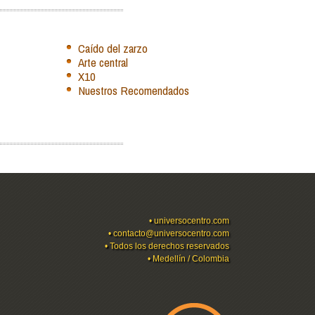
Caído del zarzo
Arte central
X10
Nuestros Recomendados
•
universocentro.com
•
contacto@universocentro.com
• Todos los derechos reservados
• Medellín / Colombia