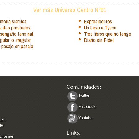
Ver más Universo Centro N°91
moria sísmica
Expresidentes
entos prestados
Un beso a Tyson
sengaño terminal
Tres libros que no tengo
ular lo irregular
Diario sin Fidel
 pasaje en pasaje
Comunidades:
Twitter
Facebook
Youtube
arzo
de
Links:
zheimer