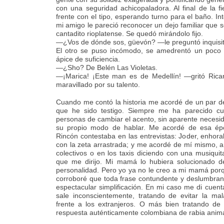
con una seguridad achicopaladora. Al final de la f
frente con el tipo, esperando turno para el baño. I
mi amigo le pareció reconocer un dejo familiar que se 
cantadito rioplatense. Se quedó mirándolo fijo.
—¿Vos de dónde sos, güevón? —le preguntó inquisit
El otro se puso incómodo, se amedrentó un poco 
ápice de suficiencia.
—¿Sho? De Belén Las Violetas.
—¡Marica! ¡Este man es de Medellín! —gritó Ricar
maravillado por su talento.
Cuando me contó la historia me acordé de un par de 
que he sido testigo. Siempre me ha parecido cur
personas de cambiar el acento, sin aparente necesid
su propio modo de hablar. Me acordé de esa ép
Rincón contestaba en las entrevistas: Joder, enhora
con la zeta arrastrada; y me acordé de mí mismo, a
colectivos o en los taxis diciendo con una musiquit
que me dirijo. Mi mamá lo hubiera solucionado d
personalidad. Pero yo ya no le creo a mi mamá porqu
corroboré que toda frase contundente y deslumbran
espectacular simplificación. En mi caso me di cuen
sale inconscientemente, tratando de evitar la ma
frente a los extranjeros. O más bien tratando d
respuesta auténticamente colombiana de rabia anima