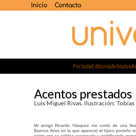
Inicio
Contacto
Portada
Editorial
Artículos
A
Acentos prestados
Luis Miguel Rivas. Ilustración: Tobía
Mi amigo Ricardo Vásquez me contó de una fies
Buenos Aires en la que apareció el típico porteño s
gente con su solidez exagerada y pontificando genera