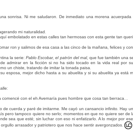
na sonrisa. Ni me saludaron. De inmediato una morena acuerpada m
gerando mi naturalidad.
uí embolatado en estas calles tan hermosas con esta gente tan queri
a tomar ron y salimos de esa casa a las cinco de la mañana, felices y c
tina la serie:
Pablo Escobar, el patrón del mal,
que fue también una se
ede admirar en la ficción si no ha sido tocado en la vida real por 
mo un chiste, tratando de imitar la tonada paisa.
su esposa, mejor dicho hasta a su abuelita y si su abuelita ya está 
alle:
da comencé con el eh Avemaría pues hombre que cosa tan berraca…
o de cuerda y paré de imitarme. Me cayó un cansancio infinito. Hay
aís pero tampoco quiere no serlo; momentos en que no quiere ser de la
de sea que esté; sin luchar con eso ni enfatizarlo. A lo mejor por es
se orgullo arrasador y patriotero que nos hace sentir avergonzados.