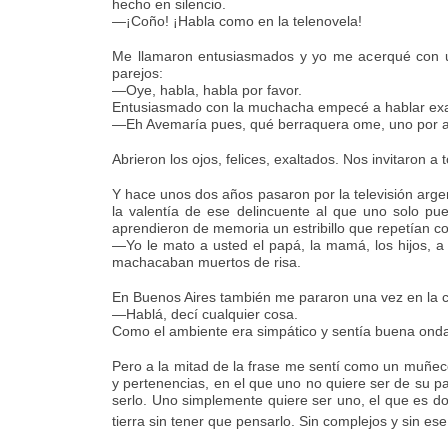
hecho en silencio.
—¡Coño! ¡Habla como en la telenovela!
Me llamaron entusiasmados y yo me acerqué con u
parejos:
—Oye, habla, habla por favor.
Entusiasmado con la muchacha empecé a hablar exa
—Eh Avemaría pues, qué berraquera ome, uno por aq
Abrieron los ojos, felices, exaltados. Nos invitaron 
Y hace unos dos años pasaron por la televisión argen
la valentía de ese delincuente al que uno solo pu
aprendieron de memoria un estribillo que repetían co
—Yo le mato a usted el papá, la mamá, los hijos, a 
machacaban muertos de risa.
En Buenos Aires también me pararon una vez en la c
—Hablá, decí cualquier cosa.
Como el ambiente era simpático y sentía buena on
Pero a la mitad de la frase me sentí como un muñec
y pertenencias, en el que uno no quiere ser de su p
serlo. Uno simplemente quiere ser uno, el que es don
tierra sin tener que pensarlo. Sin complejos y sin e