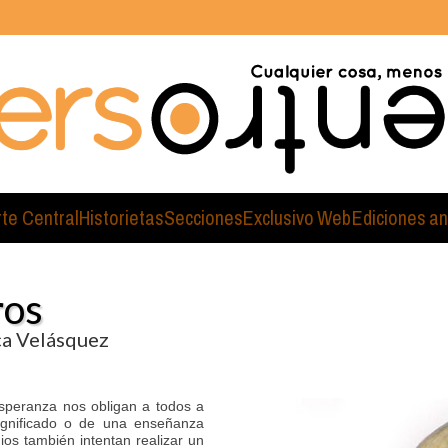
rte Central
Historietas
Secciones
Exclusivo Web
Ediciones an
ros
ca Velásquez
esperanza nos obligan a todos a
ignificado o de una enseñanza
ios también intentan realizar un