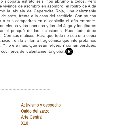
o sicópata estrato seis, nos abrumó a todos. Pero
 vivimos de asombro en asombro, el rostro de Aída
como la abuela de Caperucita Roja, una deleznable
 de asco, frente a la casa del sacrificio. Con mucha
o a sus compadres en el capitolio el año entrante.
os elenos y los bacrinos y los del Jega y los jíbaros
rse el ponqué de las inclusiones. Pues todo debe
al. Con sus matices. Para que todo no sea una copia
riación en la sinfonía tragicómica que interpretamos
s. Y no era más. Que sean felices. Y coman perdices.
 cocineros del calentamiento global.
Activismo y despecho
Caído del zarzo
Arte Central
X10