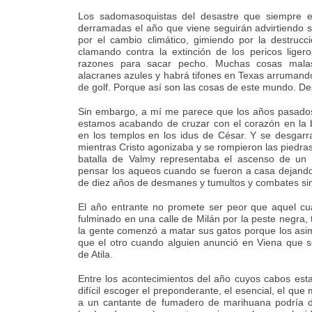
Los sadomasoquistas del desastre que siempre es
derramadas el año que viene seguirán advirtiendo 
por el cambio climático, gimiendo por la destrucci
clamando contra la extinción de los pericos liger
razones para sacar pecho. Muchas cosas mala
alacranes azules y habrá tifones en Texas arrumand
de golf. Porque así son las cosas de este mundo. D
Sin embargo, a mí me parece que los años pasado
estamos acabando de cruzar con el corazón en la 
en los templos en los idus de César. Y se desgarr
mientras Cristo agonizaba y se rompieron las piedra
batalla de Valmy representaba el ascenso de un
pensar los aqueos cuando se fueron a casa dejan
de diez años de desmanes y tumultos y combates si
El año entrante no promete ser peor que aquel cu
fulminado en una calle de Milán por la peste negra, 
la gente comenzó a matar sus gatos porque los asi
que el otro cuando alguien anunció en Viena que 
de Atila.
Entre los acontecimientos del año cuyos cabos e
difícil escoger el preponderante, el esencial, el que
a un cantante de fumadero de marihuana podría de