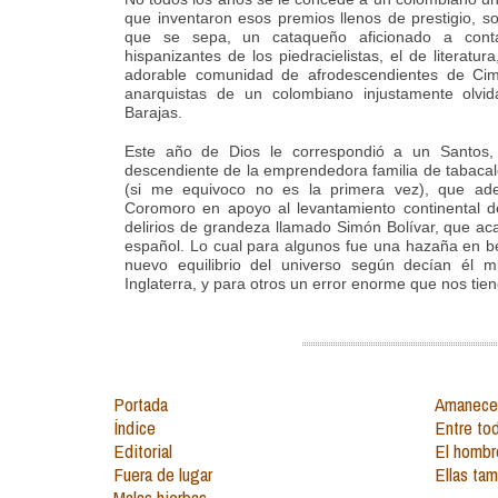
que inventaron esos premios llenos de prestigio, so
que se sepa, un cataqueño aficionado a conta
hispanizantes de los piedracielistas, el de literatur
adorable comunidad de afrodescendientes de Cimi
anarquistas de un colombiano injustamente olvi
Barajas.
Este año de Dios le correspondió a un Santos, 
descendiente de la emprendedora familia de tabacal
(si me equivoco no es la primera vez), que ade
Coromoro en apoyo al levantamiento continental d
delirios de grandeza llamado Simón Bolívar, que ac
español. Lo cual para algunos fue una hazaña en b
nuevo equilibrio del universo según decían él m
Inglaterra, y para otros un error enorme que nos tie
Portada
Amanecer
Índice
Entre to
Editorial
El hombr
Fuera de lugar
Ellas ta
Malas hierbas