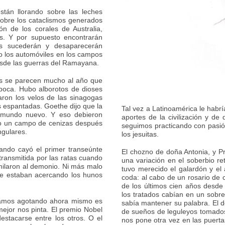
tán llorando sobre las leches
sobre los cataclismos generados
ón de los corales de Australia,
os. Y por supuesto encontrarán
s sucederán y desaparecerán
o los automóviles en los campos
esde las guerras del Ramayana.
s se parecen mucho al año que
boca. Hubo alborotos de dioses
aron los velos de las sinagogas
s espantadas. Goethe dijo que la
Tal vez a Latinoamérica le habría
 mundo nuevo. Y eso debieron
aportes de la civilización y de 
do un campo de cenizas después
seguimos practicando con pasió
ngulares.
los jesuitas.
ando cayó el primer transeúnte
El chozno de doña Antonia, y P
transmitida por las ratas cuando
una variación en el soberbio re
milaron al demonio. Ni más malo
tuvo merecido el galardón y el 
se estaban acercando los hunos
coda: al cabo de un rosario de c
de los últimos cien años desde
los tratados cabían en un sobre
stamos agotando ahora mismo es
sabía mantener su palabra. El de
 mejor nos pinta. El premio Nobel
de sueños de leguleyos tomados
stacarse entre los otros. O el
nos pone otra vez en las puert