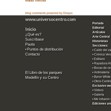
blog comments powered by
Disqus
www.universocentro.com
Portada
Editorial
Inicio
Artículos
¿Qué es?
Arte Central
Suscríbase
Historietas
Pauta
Secciones:
•
Puntos de distribución
•
Caído del z
Contacto
•
Crónica Ver
•
Estilario
•
Rayadura Al
•
Bocas de ce
El Libro de los parques
•
Antimateria
•
Byron White
Medellín y su Centro
•
Otros Centr
Exclusivo we
•
Videos
•
Galería
•
Me robaron 
Ediciones an