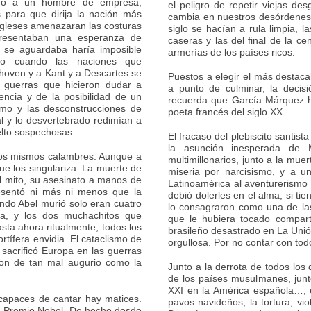
ido a un hombre de empresa,
el peligro de repetir viejas d
 para que dirija la nación más
cambia en nuestros desórdenes e
ngleses amenazaran las costuras
siglo se hacían a rula limpia, 
resentaban una esperanza de
caseras y las del final de la c
se aguardaba haría imposible
armerías de los países ricos.
glo cuando las naciones que
hoven y a Kant y a Descartes se
Puestos a elegir el más destac
guerras que hicieron dudar a
a punto de culminar, la decisi
encia y de la posibilidad de un
recuerda que García Márquez 
smo y las desconstrucciones de
poeta francés del siglo XX.
al y lo desvertebrado redimían a
elto sospechosas.
El fracaso del plebiscito santis
la asunción inesperada de
 los mismos calambres. Aunque a
multimillonarios, junto a la mue
e los singulariza. La muerte de
miseria por narcisismo, y a 
 mito, su asesinato a manos de
Latinoamérica al aventurerismo r
resentó ni más ni menos que la
debió dolerles en el alma, si ti
ndo Abel murió solo eran cuatro
lo consagraron como una de las
a, y los dos muchachitos que
que le hubiera tocado compart
asta ahora ritualmente, todos los
brasileño desastrado en La Unión
rtífera envidia. El cataclismo de
orgullosa. Por no contar con todo
sacrificó Europa en las guerras
ron de tan mal augurio como la
Junto a la derrota de todos los d
de los países musulmanes, junt
XXI en la América española…, e
capaces de cantar hay matices.
pavos navideños, la tortura, vi
n Premio Nobel. De hecho desde