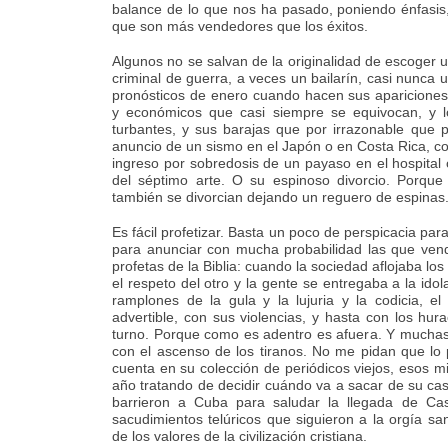
balance de lo que nos ha pasado, poniendo énfasis, 
que son más vendedores que los éxitos.
Algunos no se salvan de la originalidad de escoger 
criminal de guerra, a veces un bailarín, casi nunca u
pronósticos de enero cuando hacen sus apariciones e
y económicos que casi siempre se equivocan, y l
turbantes, y sus barajas que por irrazonable que 
anuncio de un sismo en el Japón o en Costa Rica, co
ingreso por sobredosis de un payaso en el hospital o
del séptimo arte. O su espinoso divorcio. Porque 
también se divorcian dejando un reguero de espinas
Es fácil profetizar. Basta un poco de perspicacia pa
para anunciar con mucha probabilidad las que vend
profetas de la Biblia: cuando la sociedad aflojaba lo
el respeto del otro y la gente se entregaba a la idola
ramplones de la gula y la lujuria y la codicia, el 
advertible, con sus violencias, y hasta con los hur
turno. Porque como es adentro es afuera. Y muchas
con el ascenso de los tiranos. No me pidan que lo 
cuenta en su colección de periódicos viejos, esos 
año tratando de decidir cuándo va a sacar de su cas
barrieron a Cuba para saludar la llegada de Ca
sacudimientos telúricos que siguieron a la orgía s
de los valores de la civilización cristiana.