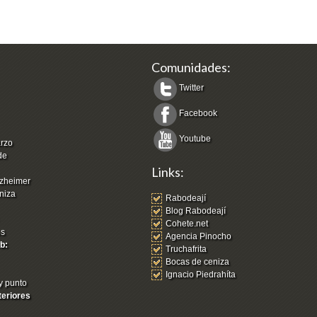
Comunidades:
Twitter
Facebook
Youtube
arzo
de
Links:
zheimer
niza
Rabodeají
Blog Rabodeají
Cohete.net
os
Agencia Pinocho
b:
Truchafrita
Bocas de ceniza
Ignacio Piedrahíta
y punto
teriores