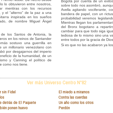
Bogotá por cuenta de un exitos
lo lo obtuvieron entre nosotros,
sobre todo nos asombró, aunque
r mentiras con los recursos
Avella agitando vociferante, 
a, y el “alterno” de la paz a una
bandera de papel, con un rictus
tarra inspirada en los sueños
probabilidad veremos legisland
dado, de nombre Miguel Ángel
Mientras llegan los parlamentari
del Bronx bogotano a reparti
cambiar para que todo siga igu
de los Santos de Antonia, la
tediosa de lo mismo sino una va
eros en los reinos de Santander
entre todos por la gracia de Dio
más sostuvo una guerrilla en
Si es que no las acabaron ya los
e un millonario venezolano con
abó por desgajarnos del imperio
eneficio de la humanidad, de un
ismo y Canning el político de
ne como nos tiene.
Ver más Universo Centro N°82
 sin Fidel
El miedo a mirarnos
dos
Contra las cuerdas
e detrás de El Paquete
Un año como los otros
mbién ponen huevo
Perdón