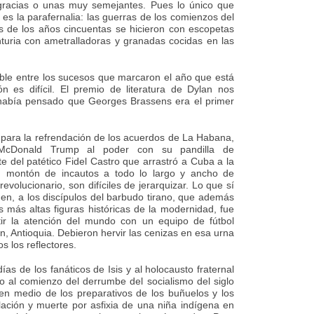
esgracias o unas muy semejantes. Pues lo único que
s la parafernalia: las guerras de los comienzos del
las de los años cincuentas se hicieron con escopetas
enturia con ametralladoras y granadas cocidas en las
able entre los sucesos que marcaron el año que está
ón es difícil. El premio de literatura de Dylan nos
había pensado que Georges Brassens era el primer
ta para la refrendación de los acuerdos de La Habana,
 McDonald Trump al poder con su pandilla de
rte del patético Fidel Castro que arrastró a Cuba a la
un montón de incautos a todo lo largo y ancho de
evolucionario, son difíciles de jerarquizar. Lo que sí
enen, a los discípulos del barbudo tirano, que además
 más altas figuras históricas de la modernidad, fue
ir la atención del mundo con un equipo de fútbol
, Antioquia. Debieron hervir las cenizas en esa urna
s los reflectores.
ías de los fanáticos de Isis y al holocausto fraternal
o al comienzo del derrumbe del socialismo del siglo
n medio de los preparativos de los buñuelos y los
olación y muerte por asfixia de una niña indígena en