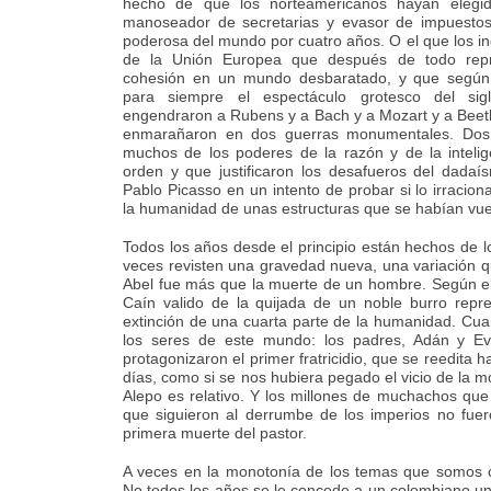
hecho de que los norteamericanos hayan eleg
manoseador de secretarias y evasor de impuestos
poderosa del mundo por cuatro años. O el que los i
de la Unión Europea que después de todo rep
cohesión en un mundo desbaratado, y que según 
para siempre el espectáculo grotesco del si
engendraron a Rubens y a Bach y a Mozart y a Beet
enmarañaron en dos guerras monumentales. Dos 
muchos de los poderes de la razón y de la intelig
orden y que justificaron los desafueros del dadaí
Pablo Picasso en un intento de probar si lo irracion
la humanidad de unas estructuras que se habían vu
Todos los años desde el principio están hechos de
veces revisten una gravedad nueva, una variación qu
Abel fue más que la muerte de un hombre. Según el
Caín valido de la quijada de un noble burro rep
extinción de una cuarta parte de la humanidad. Cua
los seres de este mundo: los padres, Adán y Ev
protagonizaron el primer fratricidio, que se reedita h
días, como si se nos hubiera pegado el vicio de la mo
Alepo es relativo. Y los millones de muchachos que 
que siguieron al derrumbe de los imperios no fue
primera muerte del pastor.
A veces en la monotonía de los temas que somos 
No todos los años se le concede a un colombiano u