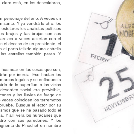
claro está, en los descalabros,
un personaje del año. A veces un
n santo. Y ya vendrá lo otro: los
stelares los analistas políticos
os brujos y las brujas con sus
parezca a veces aciertan con el
n el deceso de un presidente, el
 el parto felizde alguna estrella
las estrellas también paren. Y
.
ra husmear en las cosas que son,
rán por inercia. Eso hacían los
s marcos legales y se enflaquecía
tría de lo superfluo, a los vicios
desorden social era previsible,
acanes y las lluvias de fuego de
 veces coinciden los terremotos
pruebe. Busque el lector por su
mismos que se ha pasado todo el
a. Y allí verá los huracanes que
stro con sus paredones. Y los
angrienta de Pinochet en nombre