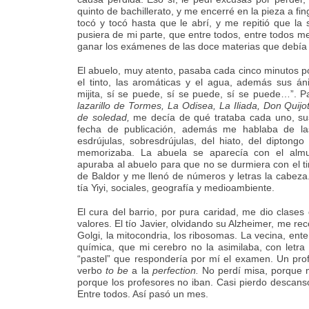
quinto de bachillerato, y me encerré en la pieza a fi
tocó y tocó hasta que le abrí, y me repitió que la
pusiera de mi parte, que entre todos, entre todos m
ganar los exámenes de las doce materias que debía ha
El abuelo, muy atento, pasaba cada cinco minutos po
el tinto, las aromáticas y el agua, además sus á
mijita, sí se puede, sí se puede, sí se puede…”.
lazarillo de Tormes, La Odisea, La Iliada, Don Quij
de soledad,
me decía de qué trataba cada uno, sus 
fecha de publicación, además me hablaba de la
esdrújulas, sobresdrújulas, del hiato, del diptong
memorizaba. La abuela se aparecía con el almu
apuraba al abuelo para que no se durmiera con el t
de Baldor y me llenó de números y letras la cabeza
tía Yiyi, sociales, geografía y medioambiente.
El cura del barrio, por pura caridad, me dio clase
valores. El tío Javier, olvidando su Alzheimer, me re
Golgi, la mitocondria, los ribosomas. La vecina, ent
química, que mi cerebro no la asimilaba, con letra 
“pastel” que respondería por mí el examen. Un profe
verbo
to be
a la
perfection.
No perdí misa, porque no
porque los profesores no iban. Casi pierdo descan
Entre todos. Así pasó un mes.