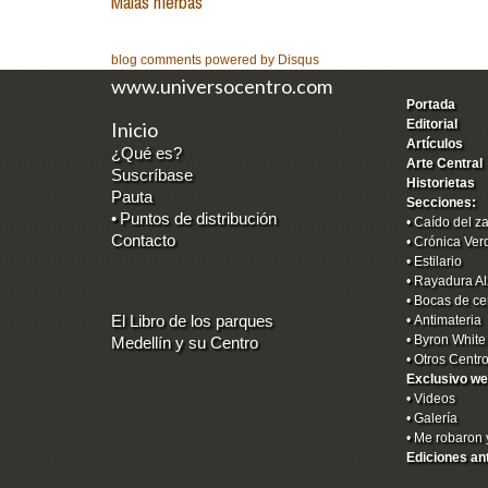
Malas hierbas
blog comments powered by
Disqus
www.universocentro.com
Portada
Editorial
Inicio
Artículos
¿Qué es?
Arte Central
Suscríbase
Historietas
Pauta
Secciones:
•
Puntos de distribución
•
Caído del z
Contacto
•
Crónica Ver
•
Estilario
•
Rayadura Al
•
Bocas de ce
El Libro de los parques
•
Antimateria
•
Byron White
Medellín y su Centro
•
Otros Centr
Exclusivo we
•
Videos
•
Galería
•
Me robaron 
Ediciones an