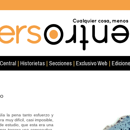
 Central
|
Historietas
|
Secciones
|
Exclusivo Web
|
Edicione
ro
lía la pena tanto esfuerzo y
ra muy difícil, casi imposible,
de estudio, que esta era una
por tercera vez consecutiva,