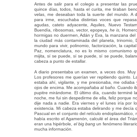
Antes de salir para el colegio a presentar las pr
quince días, todos, hasta el curita, me tiraban ben
velas, me deseaban toda la suerte del mundo. A di
para irme, escuchaba distintas voces que repasa
agudas, cateto adyacente, Aquiles, Nuevo Testam
Buendía, ribosomas, vector, epopeya,
he is,
Homer
hormigas no duermen, Adán y Eva, la manzana del p
la ciudad más contaminada del planeta, trinomio, 
mundo para vivir, polinomio, factorización, la capit
Paz, nomenclatura, no es lo mismo comunismo qu
mijita, sí se puede, sí se puede, sí se puede, bala
cabeza a punto de estallar.
A diario presentaba un examen, a veces dos. Muy
Los profesores me querían ver repitiendo quinto. L
estaba ahí, vigilante, y me presionaba, me odiaba
ojos de encima. Me acompañaba al baño. Cuando iba 
pupitre mirándome. El último día, cuando terminé l
noche, me fui sin despedirme de ella, feliz porque 
dije nada a nadie. Era viernes y el lunes iría por 
existencia. Mi cabeza estaba delirando y me decía qu
Pascual en el conjunto del retículo endoplasmático
había escrito el Agamenón, calculé el área del Tri
eran una hipérbole,
el big bang
un fenómeno literari
mucha información.