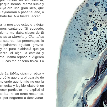
ngir que lloraba. Mamá subió y
 suya era una gran idea, que
e ayudarían a pasar el año, a
bilitar. A la fuerza, accedí.
r la mesa de estudio a dejar
nimos cantando “Sí sepuede,
 Paloma me daba clases de
El
ote de la Mancha y Cien años
autores, los personajes, la
s palabras agudas, graves,
o y de puro blablablá que yo
erzo, el algo, la comida y
into. Mamá repasó el Álgebra
. Lucas me enseñó física. La
s de
La Biblia,
civismo, ética y
cordó lo que era el aparato de
endiendo que lo mío no era la
chiquita y legible elaboró un
sor particular me explicó el
 iba; ni las otras restantes,
so, por negarme a desayunar.