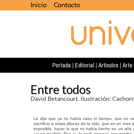
Inicio
Contacto
Portada
|
Editorial
|
Artículos
|
Arte
Entre todos
David Betancourt. Ilustración: Cachor
Le dije que ya no había caso ni tiempo, que no va
sacrificio a estas alturas de la vida, que en un mes e
imposible, hacer lo que no había hecho en un año 
causa perdida. Eso sí, le pedí excusas por perder, 