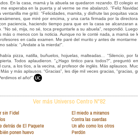
ultados. En la casa, mamá y la abuela se quedaron rezando. El colegio 
po me esperaba en la puerta y al verme se me abalanzó. “Feliz Navidad
ventanilla me gritó: “Felicidades, mamita, y disfrute las poquitas va
os exámenes, que miré por encima, y una carta firmada por la directo
 con paciencia, haciendo tiempo para que en la casa se alcanzaran 
o. “No sé, mija, no sé, toca preguntarle a su abuela”, respondió. Luego
 más o menos con la noticia. Aunque no le conté nada, a mamá se le se
rofesores en cada examen. Me paré del murito y antes de montarme al 
mo sabía: “¡Andate a la mierda!”.
bía pizza, natilla, buñuelos, hojuelas, malteadas… “Silencio, por fav
ierta. Todos aplaudieron. “¿Hago tintico para todos?”, preguntó 
cura, a los tíos, a la vecina, al profesor de inglés. Más aplausos. Mu
a. Más y más aplausos. “Gracias”, les dije mil veces gracias, “gracias,
¡Perdimos el año!”.
Ver más Universo Centro N°82
 sin Fidel
El miedo a mirarnos
dos
Contra las cuerdas
e detrás de El Paquete
Un año como los otros
mbién ponen huevo
Perdón