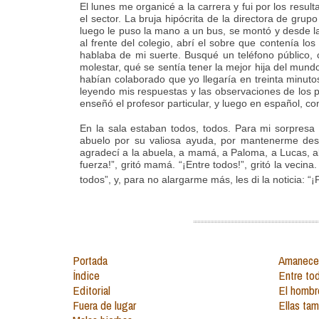
El lunes me organicé a la carrera y fui por los res
el sector. La bruja hipócrita de la directora de gru
luego le puso la mano a un bus, se montó y desde la 
al frente del colegio, abrí el sobre que contenía l
hablaba de mi suerte. Busqué un teléfono público,
molestar, qué se sentía tener la mejor hija del mund
habían colaborado que yo llegaría en treinta minutos
leyendo mis respuestas y las observaciones de los p
enseñó el profesor particular, y luego en español, co
En la sala estaban todos, todos. Para mi sorpresa ha
abuelo por su valiosa ayuda, por mantenerme desp
agradecí a la abuela, a mamá, a Paloma, a Lucas, al 
fuerza!”, gritó mamá. “¡Entre todos!”, gritó la vecin
todos”, y, para no alargarme más, les di la noticia: “
Portada
Amanecer
Índice
Entre to
Editorial
El hombr
Fuera de lugar
Ellas ta