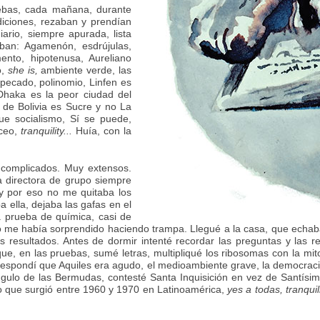
uebas, cada mañana, durante
diciones, rezaban y prendían
ario, siempre apurada, lista
ban: Agamenón, esdrújulas,
ento, hipotenusa, Aureliano
o,
she is,
ambiente verde, las
ecado, polinomio, Linfen es
Dhaka es la peor ciudad del
al de Bolivia es Sucre y no La
e socialismo, Sí se puede,
nceo,
tranquility...
Huía, con la
 complicados. Muy extensos.
a directora de grupo siempre
 y por eso no me quitaba los
ella, dejaba las gafas en el
a prueba de química, casi de
no me había sorprendido haciendo trampa. Llegué a la casa, que echab
los resultados. Antes de dormir intenté recordar las preguntas y la
e, en las pruebas, sumé letras, multipliqué los ribosomas con la mitoco
, respondí que Aquiles era agudo, el medioambiente grave, la democra
ángulo de las Bermudas, contesté Santa Inquisición en vez de Santís
o que surgió entre 1960 y 1970 en Latinoamérica,
yes a todas, tranquilit