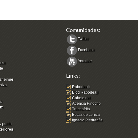
Comunidades:
Twitter
Facebook
Youtube
arzo
de
Links:
zheimer
niza
Rabodeají
Blog Rabodeají
Cohete.net
os
Agencia Pinocho
b:
Truchafrita
Bocas de ceniza
Ignacio Piedrahíta
y punto
teriores