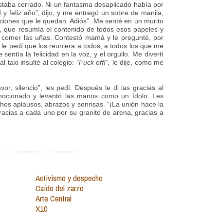
estaba cerrado. Ni un fantasma desaplicado había por
 y feliz año”, dijo, y me entregó un sobre de manila,
caciones que le quedan. Adiós”. Me senté en un murito
ra, que resumía el contenido de todos esos papeles y
a comer las uñas. Contestó mamá y le pregunté, por
 le pedí que los reuniera a todos, a todos los que me
ntía la felicidad en la voz, y el orgullo. Me divertí
taxi insulté al colegio:
“Fuck off!”,
le dije, como me
or, silencio”, les pedí. Después le di las gracias al
emocionado y levantó las manos como un ídolo. Les
chos aplausos, abrazos y sonrisas. “¡La unión hace la
 gracias a cada uno por su granito de arena, gracias a
Activismo y despecho
Caído del zarzo
Arte Central
X10