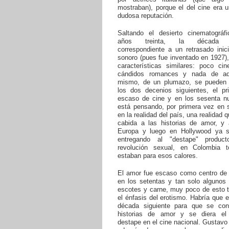
mostraban), porque el del cine era u
dudosa reputación.
Saltando el desierto cinematográf
años treinta, la década si
correspondiente a un retrasado inic
sonoro (pues fue inventado en 1927)
características similares: poco ci
cándidos romances y nada de aqu
mismo, de un plumazo, se pueden
los dos decenios siguientes, el p
escaso de cine y en los sesenta nu
está pensando, por primera vez en s
en la realidad del país, una realidad 
cabida a las historias de amor, y
Europa y luego en Hollywood ya 
entregando al "destape" produc
revolución sexual, en Colombia 
estaban para esos calores.
El amor fue escaso como centro de l
en los setentas y tan solo algunos 
escotes y carne, muy poco de esto t
el énfasis del erotismo. Habría que e
década siguiente para que se co
historias de amor y se diera el
destape en el cine nacional. Gustavo