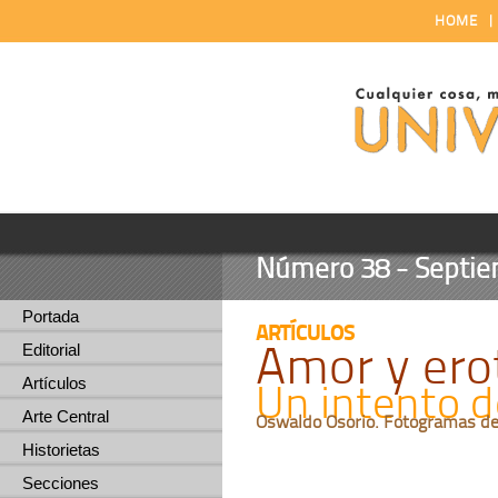
HOME
Número 38 - Septiem
Portada
ARTÍCULOS
Amor y ero
Editorial
Artículos
Un intento 
Arte Central
Oswaldo Osorio. Fotogramas d
Historietas
Secciones