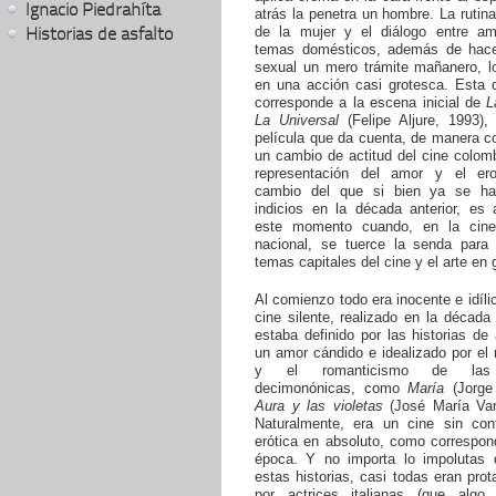
Ignacio Piedrahíta
atrás la penetra un hombre. La ruti
Historias de asfalto
de la mujer y el diálogo entre a
temas domésticos, además de hace
sexual un mero trámite mañanero, lo
en una acción casi grotesca. Esta d
corresponde a la escena inicial de
L
La Universal
(Felipe Aljure, 1993),
película que da cuenta, de manera c
un cambio de actitud del cine colom
representación del amor y el er
cambio del que si bien ya se ha
indicios en la década anterior, es 
este momento cuando, en la cine
nacional, se tuerce la senda para
temas capitales del cine y el arte en 
Al comienzo todo era inocente e idíli
cine silente, realizado en la década 
estaba definido por las historias de
un amor cándido e idealizado por el
y el romanticismo de las
decimonónicas, como
María
(Jorge
Aura y las violetas
(José María Varg
Naturalmente, era un cine sin con
erótica en absoluto, como correspon
época. Y no importa lo impolutas 
estas historias, casi todas eran pro
por actrices italianas (que algo