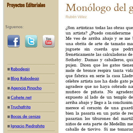
Proyectos Editoriales
Monólogo del ga
Rubén Vélez
Síguenos:
¿Son artísticas todas las obras que
un artista? ¿Puedo considerarme
Me veo de arriba abajo y se me 
una obrita de arte de tamaño ma
juguete sin cuerda que podr
frenéticamente las calculadoras de
Sotheby. Damas y caballeros, qu
pujen. Dicen que los gatos tienen
Rabodeají
mole de bronce respira tanta vid
que fabrica en serie la casa Llad
Blog Rabodeají
célebre artista nos ha dado gato po
agradece que no haya cobrado na
Agencia Pinocho
muñeco de piñata. No agrade
expuesto al lado de un templo d
Cohete.net
arriba abajo y llego a la conclusión
Truchafrita
merece el corazón de una guarde
bien la pasaría en un patio de re
Bocas de ceniza
pasarían los tiburones del martil
niños de esta parte de Medellín m
Ignacio Piedrahíta
caballo de tiovivo. Si me tomar