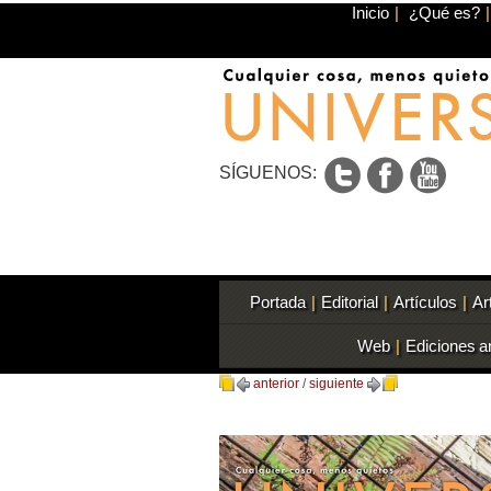
Inicio
|
¿Qué es?
|
SÍGUENOS:
Portada
|
Editorial
|
Artículos
|
Ar
Web
|
Ediciones a
anterior
/
siguiente