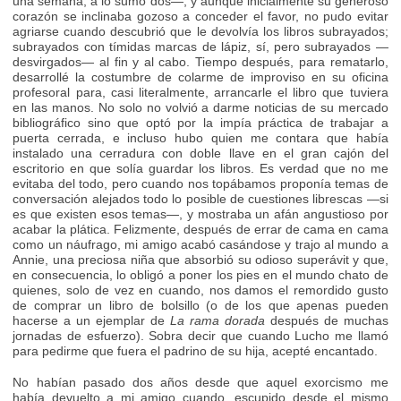
una semana, a lo sumo dos—, y aunque inicialmente su generoso
corazón se inclinaba gozoso a conceder el favor, no pudo evitar
agriarse cuando descubrió que le devolvía los libros subrayados;
subrayados con tímidas marcas de lápiz, sí, pero subrayados —
desvirgados— al fin y al cabo. Tiempo después, para rematarlo,
desarrollé la costumbre de colarme de improviso en su oficina
profesoral para, casi literalmente, arrancarle el libro que tuviera
en las manos. No solo no volvió a darme noticias de su mercado
bibliográfico sino que optó por la impía práctica de trabajar a
puerta cerrada, e incluso hubo quien me contara que había
instalado una cerradura con doble llave en el gran cajón del
escritorio en que solía guardar los libros. Es verdad que no me
evitaba del todo, pero cuando nos topábamos proponía temas de
conversación alejados todo lo posible de cuestiones librescas —si
es que existen esos temas—, y mostraba un afán angustioso por
acabar la plática. Felizmente, después de errar de cama en cama
como un náufrago, mi amigo acabó casándose y trajo al mundo a
Annie, una preciosa niña que absorbió su odioso superávit y que,
en consecuencia, lo obligó a poner los pies en el mundo chato de
quienes, solo de vez en cuando, nos damos el remordido gusto
de comprar un libro de bolsillo (o de los que apenas pueden
hacerse a un ejemplar de
La rama dorada
después de muchas
jornadas de esfuerzo). Sobra decir que cuando Lucho me llamó
para pedirme que fuera el padrino de su hija, acepté encantado.
No habían pasado dos años desde que aquel exorcismo me
había devuelto a mi amigo cuando, escupido desde el mismo