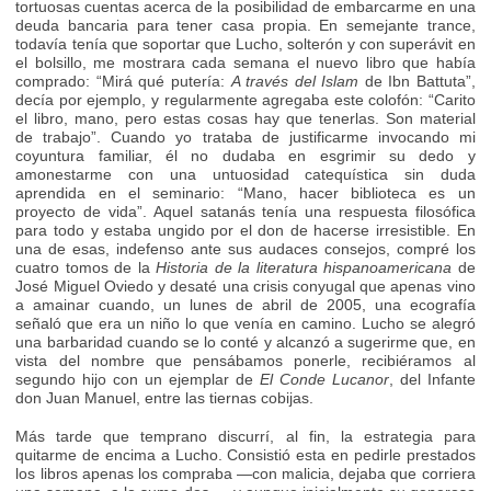
tortuosas cuentas acerca de la posibilidad de embarcarme en una
deuda bancaria para tener casa propia. En semejante trance,
todavía tenía que soportar que Lucho, solterón y con superávit en
el bolsillo, me mostrara cada semana el nuevo libro que había
comprado: “Mirá qué putería:
A través del Islam
de Ibn Battuta”,
decía por ejemplo, y regularmente agregaba este colofón: “Carito
el libro, mano, pero estas cosas hay que tenerlas. Son material
de trabajo”. Cuando yo trataba de justificarme invocando mi
coyuntura familiar, él no dudaba en esgrimir su dedo y
amonestarme con una untuosidad catequística sin duda
aprendida en el seminario: “Mano, hacer biblioteca es un
proyecto de vida”. Aquel satanás tenía una respuesta filosófica
para todo y estaba ungido por el don de hacerse irresistible. En
una de esas, indefenso ante sus audaces consejos, compré los
cuatro tomos de la
Historia de la literatura hispanoamericana
de
José Miguel Oviedo y desaté una crisis conyugal que apenas vino
a amainar cuando, un lunes de abril de 2005, una ecografía
señaló que era un niño lo que venía en camino. Lucho se alegró
una barbaridad cuando se lo conté y alcanzó a sugerirme que, en
vista del nombre que pensábamos ponerle, recibiéramos al
segundo hijo con un ejemplar de
El Conde Lucanor
, del Infante
don Juan Manuel, entre las tiernas cobijas.
Más tarde que temprano discurrí, al fin, la estrategia para
quitarme de encima a Lucho. Consistió esta en pedirle prestados
los libros apenas los compraba —con malicia, dejaba que corriera