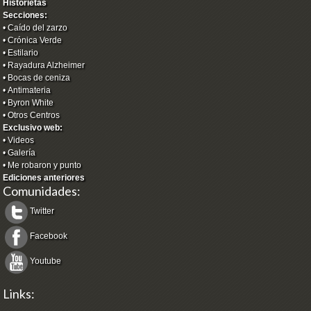
Historietas
Secciones:
•
Caído del zarzo
•
Crónica Verde
•
Estilario
•
Rayadura Alzheimer
•
Bocas de ceniza
•
Antimateria
•
Byron White
•
Otros Centros
Exclusivo web:
•
Videos
•
Galería
•
Me robaron y punto
Ediciones anteriores
Comunidades:
Twitter
Facebook
Youtube
Links: