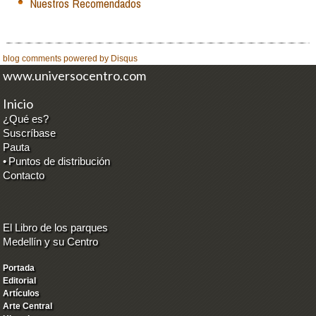
Nuestros Recomendados
blog comments powered by
Disqus
www.universocentro.com
Inicio
¿Qué es?
Suscríbase
Pauta
•
Puntos de distribución
Contacto
El Libro de los parques
Medellín y su Centro
Portada
Editorial
Artículos
Arte Central