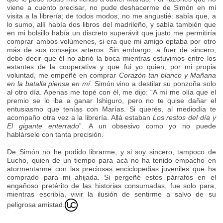
viene a cuento precisar, no pude deshacerme de Simón en mi
visita a la librería; de todos modos, no me angustié: sabía que, a
lo sumo, allí había dos libros del madrileño, y sabía también que
en mi bolsillo había un discreto superávit que justo me permitiría
comprar ambos volúmenes, si era que mi amigo optaba por otro
más de sus consejos arteros. Sin embargo, a fuer de sincero,
debo decir que él no abrió la boca mientras estuvimos entre los
estantes de la cooperativa y que fui yo quien, por mi propia
voluntad, me empeñé en comprar
Corazón tan blanco y Mañana
en la batalla piensa en mí
. Simón vino a destilar su ponzoña solo
al otro día. Apenas me topé con él, me dijo: “A mí me olía que el
premio se lo iba a ganar Ishiguro, pero no te quise dañar el
entusiasmo que tenías con Marías. Si querés, al mediodía te
acompaño otra vez a la librería. Allá estaban
Los restos del día y
El gigante enterrado
”. A un obsesivo como yo no puede
hablársele con tanta precisión.
De Simón no he podido librarme, y si soy sincero, tampoco de
Lucho, quien de un tiempo para acá no ha tenido empacho en
atormentarme con las preciosas enciclopedias juveniles que ha
comprado para mi ahijada. Si pergeñé estos párrafos en el
engañoso pretérito de las historias consumadas, fue solo para,
mientras escribía, vivir la ilusión de sentirme a salvo de su
peligrosa amistad.