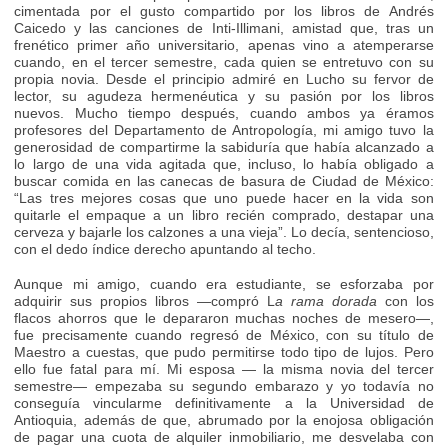
cimentada por el gusto compartido por los libros de Andrés
Caicedo y las canciones de Inti-Illimani, amistad que, tras un
frenético primer año universitario, apenas vino a atemperarse
cuando, en el tercer semestre, cada quien se entretuvo con su
propia novia. Desde el principio admiré en Lucho su fervor de
lector, su agudeza hermenéutica y su pasión por los libros
nuevos. Mucho tiempo después, cuando ambos ya éramos
profesores del Departamento de Antropología, mi amigo tuvo la
generosidad de compartirme la sabiduría que había alcanzado a
lo largo de una vida agitada que, incluso, lo había obligado a
buscar comida en las canecas de basura de Ciudad de México:
“Las tres mejores cosas que uno puede hacer en la vida son
quitarle el empaque a un libro recién comprado, destapar una
cerveza y bajarle los calzones a una vieja”. Lo decía, sentencioso,
con el dedo índice derecho apuntando al techo.
Aunque mi amigo, cuando era estudiante, se esforzaba por
adquirir sus propios libros —compró L
a rama dorada
con los
flacos ahorros que le depararon muchas noches de mesero—,
fue precisamente cuando regresó de México, con su título de
Maestro a cuestas, que pudo permitirse todo tipo de lujos. Pero
ello fue fatal para mí. Mi esposa — la misma novia del tercer
semestre— empezaba su segundo embarazo y yo todavía no
conseguía vincularme definitivamente a la Universidad de
Antioquia, además de que, abrumado por la enojosa obligación
de pagar una cuota de alquiler inmobiliario, me desvelaba con