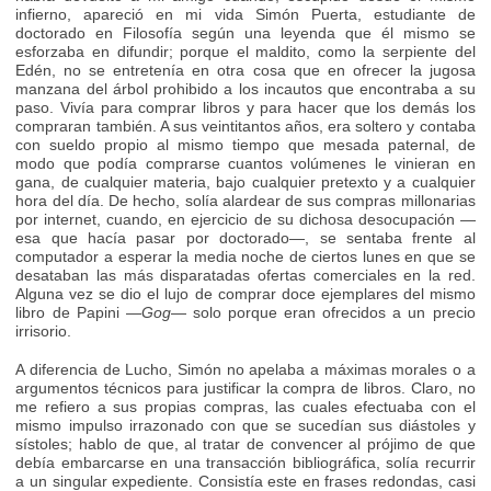
infierno, apareció en mi vida Simón Puerta, estudiante de
doctorado en Filosofía según una leyenda que él mismo se
esforzaba en difundir; porque el maldito, como la serpiente del
Edén, no se entretenía en otra cosa que en ofrecer la jugosa
manzana del árbol prohibido a los incautos que encontraba a su
paso. Vivía para comprar libros y para hacer que los demás los
compraran también. A sus veintitantos años, era soltero y contaba
con sueldo propio al mismo tiempo que mesada paternal, de
modo que podía comprarse cuantos volúmenes le vinieran en
gana, de cualquier materia, bajo cualquier pretexto y a cualquier
hora del día. De hecho, solía alardear de sus compras millonarias
por internet, cuando, en ejercicio de su dichosa desocupación —
esa que hacía pasar por doctorado—, se sentaba frente al
computador a esperar la media noche de ciertos lunes en que se
desataban las más disparatadas ofertas comerciales en la red.
Alguna vez se dio el lujo de comprar doce ejemplares del mismo
libro de Papini —
Gog
— solo porque eran ofrecidos a un precio
irrisorio.
A diferencia de Lucho, Simón no apelaba a máximas morales o a
argumentos técnicos para justificar la compra de libros. Claro, no
me refiero a sus propias compras, las cuales efectuaba con el
mismo impulso irrazonado con que se sucedían sus diástoles y
sístoles; hablo de que, al tratar de convencer al prójimo de que
debía embarcarse en una transacción bibliográfica, solía recurrir
a un singular expediente. Consistía este en frases redondas, casi