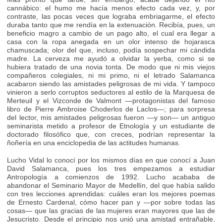
cannábico: el humo me hacía menos efecto cada vez, y, por
contraste, las pocas veces que lograba embriagarme, el efecto
duraba tanto que me rendía en la extenuación. Recibía, pues, un
beneficio magro a cambio de un pago alto, el cual era llegar a
casa con la ropa anegada en un olor intenso de hojarasca
chamuscada; olor del que, incluso, podía sospechar mi cándida
madre. La cerveza me ayudó a olvidar la yerba, como si se
hubiera tratado de una novia tonta. De modo que ni mis viejos
compañeros colegiales, ni mi primo, ni el letrado Salamanca
acabaron siendo las amistades peligrosas de mi vida. Y tampoco
vinieron a serlo corruptos seductores al estilo de la Marquesa de
Merteuil y el Vizconde de Valmont —protagonistas del famoso
libro de Pierre Ambroise Choderlos de Laclos—; para sorpresa
del lector, mis amistades peligrosas fueron —y son— un antiguo
seminarista metido a profesor de Etnología y un estudiante de
doctorado filosófico que, con creces, podrían representar la
ñoñería en una enciclopedia de las actitudes humanas.
Lucho Vidal lo conocí por los mismos días en que conocí a Juan
David Salamanca, pues los tres empezamos a estudiar
Antropología a comienzos de 1992. Lucho acababa de
abandonar el Seminario Mayor de Medellín, del que había salido
con tres lecciones aprendidas: cuáles eran los mejores poemas
de Ernesto Cardenal, cómo hacer pan y —por sobre todas las
cosas— que las gracias de las mujeres eran mayores que las de
Jesucristo. Desde el principio nos unió una amistad entrañable,