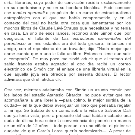
diría literarias, cuyo poder de convicción residía exclusivamente
en su oportunismo y no en su hondura filosófica. Pude conocer
ese
modus operandi
a propósito de un curso de estructuralismo
antropológico con el que me había comprometido, y en el
contexto del cual no hacía otra cosa que lamentarme por los
muchos libros de Claude Lévi-Strauss que necesitaba y no tenía
en casa. En uno de esos lances, reconocí ante Simón que, por
desgracia, el faltante de
Las estructuras elementales del
parentesco
en mis estantes era del todo grosero. Entonces mi
amigo, con el repentismo de un trovador, dijo: “Nada mejor que
darse cuenta que a uno le falta un libro. Entonces tiene que salir
a comprarlo”. De muy poco me sirvió aducir que el tratado del
sabio francés estaba agotado: al otro día recibí un correo
electrónico de Simón con el enlace de una librería virtual en la
que aquella joya era ofrecida por sesenta dólares. El lector
adivinará que di el fatídico clic.
Otra vez, mientras adelantaba con Simón un asunto común por
los lados del estadio Atanasio Girardot, no pude evitar que me
acompañara a una librería —para colmo, la mejor surtida de la
ciudad— en la que debía averiguar un libro que pensaba regalar
a mi hijo. Se trataba de un cómic sobre la vida de Salvador Dalí
que ya tenía visto, pero a propósito del cual había incubado una
duda de última hora sobre la conveniencia de ponerlo en manos
de un niño de 12 años —todo porque, en una viñeta, el pintor se
quejaba de que García Lorca quería sodomizarlo—. A pesar de