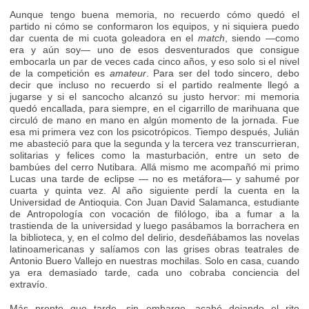
Aunque tengo buena memoria, no recuerdo cómo quedó el
partido ni cómo se conformaron los equipos, y ni siquiera puedo
dar cuenta de mi cuota goleadora en el
match
, siendo —como
era y aún soy— uno de esos desventurados que consigue
embocarla un par de veces cada cinco años, y eso solo si el nivel
de la competición es
amateur
. Para ser del todo sincero, debo
decir que incluso no recuerdo si el partido realmente llegó a
jugarse y si el sancocho alcanzó su justo hervor: mi memoria
quedó encallada, para siempre, en el cigarrillo de marihuana que
circuló de mano en mano en algún momento de la jornada. Fue
esa mi primera vez con los psicotrópicos. Tiempo después, Julián
me abasteció para que la segunda y la tercera vez transcurrieran,
solitarias y felices como la masturbación, entre un seto de
bambúes del cerro Nutibara. Allá mismo me acompañó mi primo
Lucas una tarde de eclipse — no es metáfora— y sahumé por
cuarta y quinta vez. Al año siguiente perdí la cuenta en la
Universidad de Antioquia. Con Juan David Salamanca, estudiante
de Antropología con vocación de filólogo, iba a fumar a la
trastienda de la universidad y luego pasábamos la borrachera en
la biblioteca, y, en el colmo del delirio, desdeñábamos las novelas
latinoamericanas y salíamos con las grises obras teatrales de
Antonio Buero Vallejo en nuestras mochilas. Solo en casa, cuando
ya era demasiado tarde, cada uno cobraba conciencia del
extravío.
Más pronto que tarde, sin embargo, acabé dejando el rito