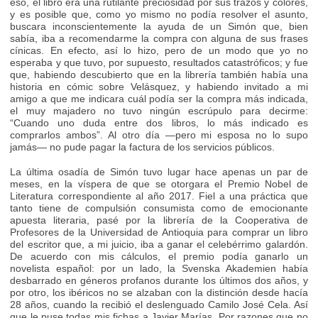
eso, el libro era una rutilante preciosidad por sus trazos y colores,
y es posible que, como yo mismo no podía resolver el asunto,
buscara inconscientemente la ayuda de un Simón que, bien
sabía, iba a recomendarme la compra con alguna de sus frases
cínicas. En efecto, así lo hizo, pero de un modo que yo no
esperaba y que tuvo, por supuesto, resultados catastróficos; y fue
que, habiendo descubierto que en la librería también había una
historia en cómic sobre Velásquez, y habiendo invitado a mi
amigo a que me indicara cuál podía ser la compra más indicada,
el muy majadero no tuvo ningún escrúpulo para decirme:
“Cuando uno duda entre dos libros, lo más indicado es
comprarlos ambos”. Al otro día —pero mi esposa no lo supo
jamás— no pude pagar la factura de los servicios públicos.
La última osadía de Simón tuvo lugar hace apenas un par de
meses, en la víspera de que se otorgara el Premio Nobel de
Literatura correspondiente al año 2017. Fiel a una práctica que
tanto tiene de compulsión consumista como de emocionante
apuesta literaria, pasé por la librería de la Cooperativa de
Profesores de la Universidad de Antioquia para comprar un libro
del escritor que, a mi juicio, iba a ganar el celebérrimo galardón.
De acuerdo con mis cálculos, el premio podía ganarlo un
novelista español: por un lado, la Svenska Akademien había
desbarrado en géneros profanos durante los últimos dos años, y
por otro, los ibéricos no se alzaban con la distinción desde hacía
28 años, cuando la recibió el deslenguado Camilo José Cela. Así
que le puse todas mis fichas a Javier Marías. Por razones que no