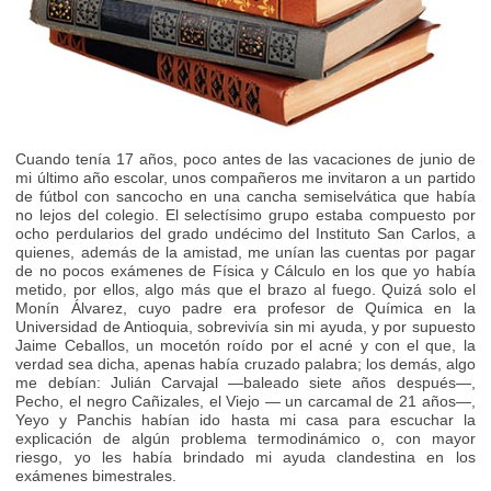
Cuando tenía 17 años, poco antes de las vacaciones de junio de
mi último año escolar, unos compañeros me invitaron a un partido
de fútbol con sancocho en una cancha semiselvática que había
no lejos del colegio. El selectísimo grupo estaba compuesto por
ocho perdularios del grado undécimo del Instituto San Carlos, a
quienes, además de la amistad, me unían las cuentas por pagar
de no pocos exámenes de Física y Cálculo en los que yo había
metido, por ellos, algo más que el brazo al fuego. Quizá solo el
Monín Álvarez, cuyo padre era profesor de Química en la
Universidad de Antioquia, sobrevivía sin mi ayuda, y por supuesto
Jaime Ceballos, un mocetón roído por el acné y con el que, la
verdad sea dicha, apenas había cruzado palabra; los demás, algo
me debían: Julián Carvajal —baleado siete años después—,
Pecho, el negro Cañizales, el Viejo — un carcamal de 21 años—,
Yeyo y Panchis habían ido hasta mi casa para escuchar la
explicación de algún problema termodinámico o, con mayor
riesgo, yo les había brindado mi ayuda clandestina en los
exámenes bimestrales.