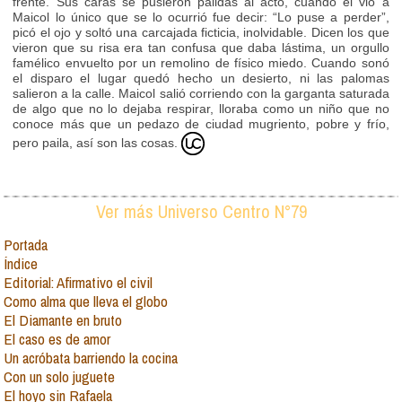
frente. Sus caras se pusieron pálidas al acto, cuando él vio a
Maicol lo único que se lo ocurrió fue decir: “Lo puse a perder”,
picó el ojo y soltó una carcajada ficticia, inolvidable. Dicen los que
vieron que su risa era tan confusa que daba lástima, un orgullo
famélico envuelto por un remolino de físico miedo. Cuando sonó
el disparo el lugar quedó hecho un desierto, ni las palomas
salieron a la calle. Maicol salió corriendo con la garganta saturada
de algo que no lo dejaba respirar, lloraba como un niño que no
conoce más que un pedazo de ciudad mugriento, pobre y frío,
pero paila, así son las cosas.
Ver más Universo Centro N°79
Portada
Índice
Editorial: Afirmativo el civil
Como alma que lleva el globo
El Diamante en bruto
El caso es de amor
Un acróbata barriendo la cocina
Con un solo juguete
El hoyo sin Rafaela