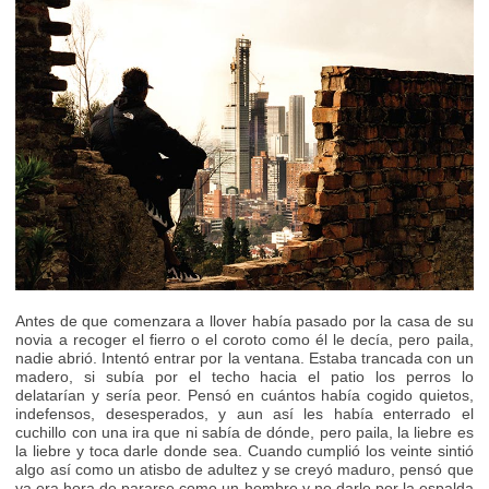
Antes de que comenzara a llover había pasado por la casa de su
novia a recoger el fierro o el coroto como él le decía, pero paila,
nadie abrió. Intentó entrar por la ventana. Estaba trancada con un
madero, si subía por el techo hacia el patio los perros lo
delatarían y sería peor. Pensó en cuántos había cogido quietos,
indefensos, desesperados, y aun así les había enterrado el
cuchillo con una ira que ni sabía de dónde, pero paila, la liebre es
la liebre y toca darle donde sea. Cuando cumplió los veinte sintió
algo así como un atisbo de adultez y se creyó maduro, pensó que
ya era hora de pararse como un hombre y no darle por la espalda