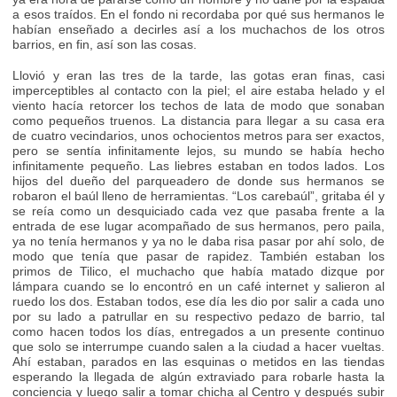
a esos traídos. En el fondo ni recordaba por qué sus hermanos le
habían enseñado a decirles así a los muchachos de los otros
barrios, en fin, así son las cosas.
Llovió y eran las tres de la tarde, las gotas eran finas, casi
imperceptibles al contacto con la piel; el aire estaba helado y el
viento hacía retorcer los techos de lata de modo que sonaban
como pequeños truenos. La distancia para llegar a su casa era
de cuatro vecindarios, unos ochocientos metros para ser exactos,
pero se sentía infinitamente lejos, su mundo se había hecho
infinitamente pequeño. Las liebres estaban en todos lados. Los
hijos del dueño del parqueadero de donde sus hermanos se
robaron el baúl lleno de herramientas. “Los carebaúl”, gritaba él y
se reía como un desquiciado cada vez que pasaba frente a la
entrada de ese lugar acompañado de sus hermanos, pero paila,
ya no tenía hermanos y ya no le daba risa pasar por ahí solo, de
modo que tenía que pasar de rapidez. También estaban los
primos de Tilico, el muchacho que había matado dizque por
lámpara cuando se lo encontró en un café internet y salieron al
ruedo los dos. Estaban todos, ese día les dio por salir a cada uno
por su lado a patrullar en su respectivo pedazo de barrio, tal
como hacen todos los días, entregados a un presente continuo
que solo se interrumpe cuando salen a la ciudad a hacer vueltas.
Ahí estaban, parados en las esquinas o metidos en las tiendas
esperando la llegada de algún extraviado para robarle hasta la
conciencia y luego salir a tomar chicha al Centro y después subir