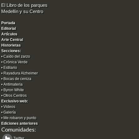
El Libro de los parques
Medellín y su Centro
Portada
Editorial
Artículos
Arte Central
Historietas
Secciones:
•
Caído del zarzo
•
Crónica Verde
•
Estilario
•
Rayadura Alzheimer
•
Bocas de ceniza
•
Antimateria
•
Byron White
•
Otros Centros
Exclusivo web:
•
Videos
•
Galería
•
Me robaron y punto
Ediciones anteriores
Comunidades:
Twitter