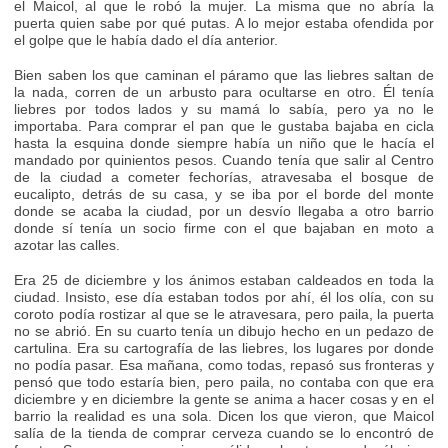
el Maicol, al que le robó la mujer. La misma que no abría la
puerta quien sabe por qué putas. A lo mejor estaba ofendida por
el golpe que le había dado el día anterior.
Bien saben los que caminan el páramo que las liebres saltan de
la nada, corren de un arbusto para ocultarse en otro. Él tenía
liebres por todos lados y su mamá lo sabía, pero ya no le
importaba. Para comprar el pan que le gustaba bajaba en cicla
hasta la esquina donde siempre había un niño que le hacía el
mandado por quinientos pesos. Cuando tenía que salir al Centro
de la ciudad a cometer fechorías, atravesaba el bosque de
eucalipto, detrás de su casa, y se iba por el borde del monte
donde se acaba la ciudad, por un desvío llegaba a otro barrio
donde sí tenía un socio firme con el que bajaban en moto a
azotar las calles.
Era 25 de diciembre y los ánimos estaban caldeados en toda la
ciudad. Insisto, ese día estaban todos por ahí, él los olía, con su
coroto podía rostizar al que se le atravesara, pero paila, la puerta
no se abrió. En su cuarto tenía un dibujo hecho en un pedazo de
cartulina. Era su cartografía de las liebres, los lugares por donde
no podía pasar. Esa mañana, como todas, repasó sus fronteras y
pensó que todo estaría bien, pero paila, no contaba con que era
diciembre y en diciembre la gente se anima a hacer cosas y en el
barrio la realidad es una sola. Dicen los que vieron, que Maicol
salía de la tienda de comprar cerveza cuando se lo encontró de