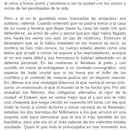
al cerro a fumar porro y sentarse a ver la ciudad con los socios y
reírse de las pendejadas de la vida.
Pero a él no le gustaban esas maricadas de amiguitos, era
solitario, valiente. Cuando entendió que no podría entrar a la casa
de su novia y tendría que llegar hasta su casa sin nada con qué
defenderse, se armó de valor y pensó que por algo había llegado
vivo hasta los veinte con solo un par de cicatrices. Entonces el
desespero que se le había instalado en los huesos se secó, su
sombra se hizo más oscura, su cuerpo estaba atento como una
liebre que al salir a comer se expone a los depredadores, aunque
él no era nada débil y sus hermanos lo habían adiestrado en la
defensa personal. En las mañanas lo llevaban al patio y con
cuchillo en mano se entregaban a un combate coreográfico, una
especie de baile mortal que si no fuera por el brillo de los
cuchillos y el contexto de miseria podría ser un deporte marcial.
En últimas era una nostalgia dolorosa la que sentía al verse solo,
como un enamorado al que el mundo se le ha hecho gris. Por ahí
andaban los Memes, dos indígenas aferrados al rigor de la
ciudad; el Estiven, que se vestía mejor que él y por eso le robó
una chaqueta que luego vendió en cuarenta mil lucas con las que
invitó la novia a comer lechona y tomar cerveza en el Restrepo;
estaban los dos barristas del Millonarios a los que arrumó en una
esquina solo para demostrar que él era el más bandido de los
bandidos; pero ese día él, el más valiente de los valientes estaba
asustado. Quizá el que más le preocupaba en ese momento era