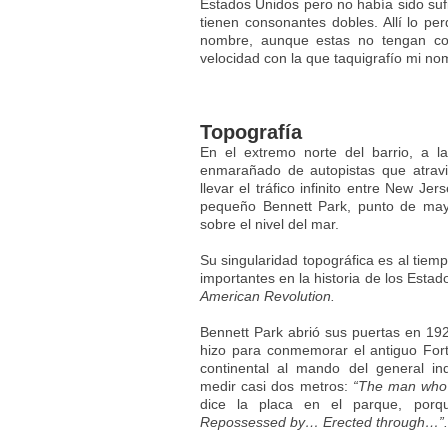
Estados Unidos pero no había sido sufi
tienen consonantes dobles. Allí lo p
nombre, aunque estas no tengan con
velocidad con la que taquigrafío mi n
Topografía
En el extremo norte del barrio, a la
enmarañado de autopistas que atravi
llevar el tráfico infinito entre New J
pequeño Bennett Park, punto de mayo
sobre el nivel del mar.
Su singularidad topográfica es al tiem
importantes en la historia de los Esta
American Revolution.
Bennett Park abrió sus puertas en 19
hizo para conmemorar el antiguo Fort
continental al mando del general i
medir casi dos metros:
“The man who w
dice la placa en el parque, porq
Repossessed by… Erected through…”.