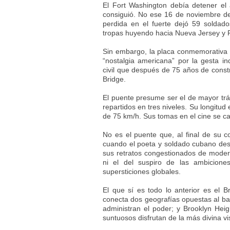
El Fort Washington debía detener el 
consiguió. No ese 16 de noviembre de 
perdida en el fuerte dejó 59 soldado
tropas huyendo hacia Nueva Jersey y P
Sin embargo, la placa conmemorativa d
“nostalgia americana” por la gesta ind
civil que después de 75 años de cons
Bridge.
El puente presume ser el de mayor tráf
repartidos en tres niveles. Su longitu
de 75 km/h. Sus tomas en el cine se ca
No es el puente que, al final de su c
cuando el poeta y soldado cubano des
sus retratos congestionados de modern
ni el del suspiro de las ambicion
supersticiones globales.
El que sí es todo lo anterior es el B
conecta dos geografías opuestas al barr
administran el poder; y Brooklyn Heig
suntuosos disfrutan de la más divina v