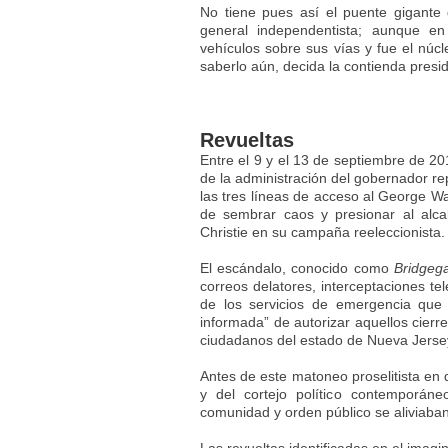
No tiene pues así el puente gigante 
general independentista; aunque en
vehículos sobre sus vías y fue el núc
saberlo aún, decida la contienda presi
Revueltas
Entre el 9 y el 13 de septiembre de 20
de la administración del gobernador re
las tres líneas de acceso al George Wa
de sembrar caos y presionar al alc
Christie en su campaña reeleccionista.
El escándalo, conocido como
Bridgeg
correos delatores, interceptaciones te
de los servicios de emergencia que
informada” de autorizar aquellos cierr
ciudadanos del estado de Nueva Jersey
Antes de este matoneo proselitista en
y del cortejo político contemporáne
comunidad y orden público se aliviaban