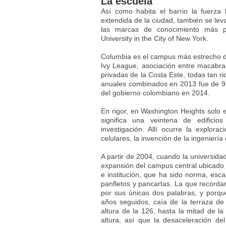
La escuela
Así como habita el barrio la fuerza l
extendida de la ciudad, también se leva
las marcas de conocimiento más pr
University in the City of New York.
Columbia es el campus más estrecho 
Ivy League, asociación entre macabra
privadas de la Costa Este, todas tan r
anuales combinados en 2013 fue de 98,
del gobierno colombiano en 2014.
En rigor, en Washington Heights solo e
significa una veintena de edificios
investigación. Allí ocurre la explor
celulares, la invención de la ingeniería 
A partir de 2004, cuando la universida
expansión del campus central ubicado e
e institución, que ha sido norma, esc
panfletos y pancartas. La que recordar
por sus únicas dos palabras, y porqu
años seguidos, caía de la terraza de
altura de la 126, hasta la mitad de l
altura, así que la desaceleración del