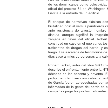
Las revueltas identificadas en el imagin
de los dominicanos como colectividad
oficial del precinto 34 de Washington
García a la entrada de un edificio.
El choque de narrativas clásicas dom
brutalidad policial versus pandilleros
ante resistencia de arresto; hombre
disputa, aunque significó la irrup
zanjada en favor del oficial. Robert
construyó un caso en el que varios tes
traficantes de drogas del barrio, y 
fuego. Esa escalada de testimonios de 
días sacó a miles de personas a la call
Robert Jackall, autor del libro
Wild co
describe el enfrentamiento entre la NY
décadas de los ochenta y noventa. E
prolija pero también como abiertamente
de García fueron aprovechadas por las
inflamadas de la gente del barrio en c
campañas pagadas por los traficantes.