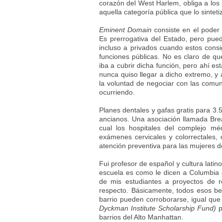
corazón del West Harlem, obliga a los 
aquella categoría pública que lo sintet
Eminent Domain
consiste en el poder 
Es prerrogativa del Estado, pero pue
incluso a privados cuando estos cons
funciones públicas. No es claro de 
iba a cubrir dicha función, pero ahí e
nunca quiso llegar a dicho extremo, y
la voluntad de negociar con las comuni
ocurriendo.
Planes dentales y gafas gratis para 3.
ancianos. Una asociación llamada Brea
cual los hospitales del complejo m
exámenes cervicales y colorrectales, 
atención preventiva para las mujeres de
Fui profesor de español y cultura lati
escuela es como le dicen a Columbia e
de mis estudiantes a proyectos de re
respecto. Básicamente, todos esos ben
barrio pueden corroborarse, igual que
Dyckman Institute Scholarship Fund)
p
barrios del Alto Manhattan.