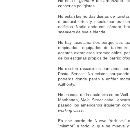
No está el
glamour
del arborizado inf
conserjes políglotas.
No están las hordas diarias de turistas
o boquiabiertos y espeluznantes co
edificios. Nadie anda con cámara, bo
sneakers
de suela blanda.
No hay taxis amarillos porque sus ta
empinadas, equipados de taxímetro,
acentos extranjeros irremediables; pe
de los estigmas propios del barrio:
gips
No existen rascacielos bancarios pero
Postal Service. No existen parqueader
potreros donde paran a enfriar motor
Authority.
No es casa de la opulencia como Wall S
Manhattan,
Main Street
cabal, encarn
pasado los americanos irguieron com
working class
.
En ese barrio de Nueva York viví o
“miamor” a todo lo que se mueva y r