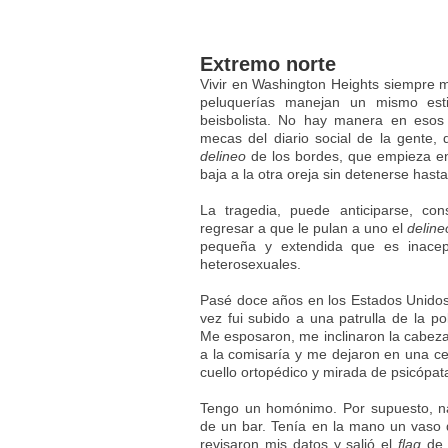
Extremo norte
Vivir en Washington Heights siempre m
peluquerías manejan un mismo esti
beisbolista. No hay manera en esos
mecas del diario social de la gente, 
delineo
de los bordes, que empieza en l
baja a la otra oreja sin detenerse hast
La tragedia, puede anticiparse, c
regresar a que le pulan a uno el
deline
pequeña y extendida que es inacep
heterosexuales.
Pasé doce años en los Estados Unidos
vez fui subido a una patrulla de la p
Me esposaron, me inclinaron la cabeza
a la comisaría y me dejaron en una cel
cuello ortopédico y mirada de psicópat
Tengo un homónimo. Por supuesto, nar
de un bar. Tenía en la mano un vaso d
revisaron mis datos y salió el
flag
de 