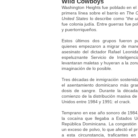
Wild Cowboys
Washington Heights fue poblado en el s
primera línea sobre el barrio en
The O
United States
lo describe como
“the u
fue colonia judía. Entre guerras fue p
y puertorriqueños.
Estos últimos dos grupos fueron p
quienes empezaron a migrar de mane
asesinato del dictador Rafael Leonida
espeluznante Servicio de Inteligenc
levantaran maletas y huyeran a la zona
imaginación de lo posible.
Tres décadas de inmigración sostenid
el asentamiento dominicano más gran
dosis de sangre. Durante la década
comienzo de la distribución masiva de
Unidos entre 1984 y 1991: el crack.
Temprano en ese año sonoro de 1984, c
la cocaína que llegaba a Estados 
República Dominicana. La congestión d
un exceso de polvo, lo que afectó el p
a esta circunstancia, traficantes 