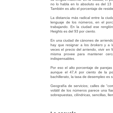
no lo habla en lo absoluto es del 13 
También es alto el porcentaje de reside
La distancia más radical entre la ciud
lenguaje de los números, en el por
trabajando. En la ciudad ese rengló
Heights es del 93 por ciento.
En una ciudad de cánones de arriendo 
hay que resignar a los
brokers
y a l
veces el precio del arriendo, vivir en
misma provee para mantener cerca
indispensables.
Por eso el alto porcentaje de pareja
aunque el 47,4 por ciento de la po
bachillerato, la tasa de desempleo es s
Geografía de servicios; calles de “com
volátil de los números parece una fia
sobrepuestas, cilíndricas, sencillas, ll