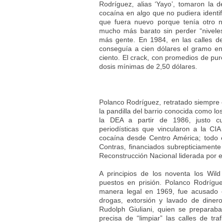
Rodríguez, alias ‘Yayo’, tomaron la 
cocaína en algo que no pudiera identif
que fuera nuevo porque tenía otro 
mucho más barato sin perder “nivel
más gente. En 1984, en las calles d
conseguía a cien dólares el gramo e
ciento. El crack, con promedios de pu
dosis mínimas de 2,50 dólares.
Polanco Rodríguez, retratado siempre c
la pandilla del barrio conocida como l
la DEA a partir de 1986, justo c
periodísticas que vincularon a la CI
cocaína desde Centro América; todo 
Contras, financiados subrepticiament
Reconstrucción Nacional liderada por e
A principios de los noventa los Wi
puestos en prisión. Polanco Rodrígu
manera legal en 1969, fue acusado e
drogas, extorsión y lavado de dinero
Rudolph Giuliani, quien se preparab
precisa de “limpiar” las calles de t