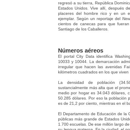
regresó a su tierra, República Dominic
Estados Unidos. Vive allí, después d
placeres del hombre rico y en un e
ejemplar. Según un reportaje del
New
cientos de canecas para que fueran
Santiago de los Caballeros.
Números aéreos
El portal City Data identifica Washi
10033 y 10044. La demarcación adminis
irregular que hacen las avenidas Fai
kilómetros cuadrados en los que viven
La densidad de población (34.5
sustancialmente más alta que el prome
medio por hogar es 34.043 dólares, 
50.285 dólares. Por eso la población 
es de 21,2 por ciento, mientras en el ba
El Departamento de Educación de la 
públicas más grande de Estados Unido
1.700 escuelas. De ese millón largo de 
su lengua materna. En la ciudad, el po