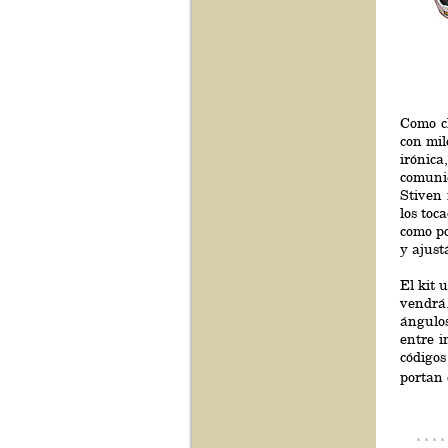
Como ch
con mil
irónica
comunic
Stiven 
los toc
como po
y ajust
El kit 
vendrá.
ángulo
entre i
códigos
portan 