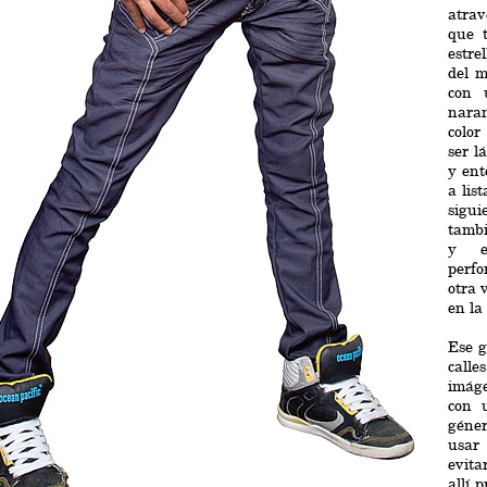
atra
que 
estre
del m
con 
naran
color
ser l
y ent
a lis
sigui
tambi
y e
perfo
otra 
en la
Ese g
calle
imáge
con 
géner
usar
evita
allí 