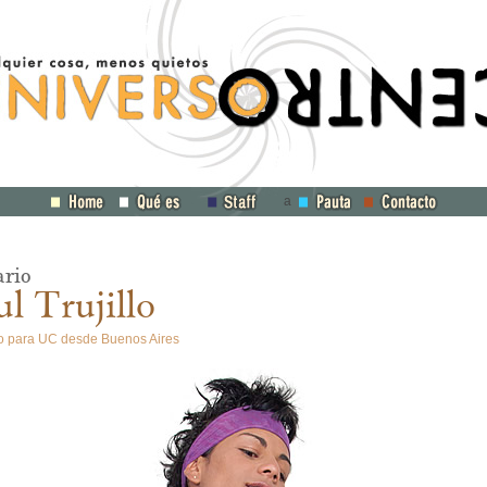
a
ario
l Trujillo
o para UC desde Buenos Aires