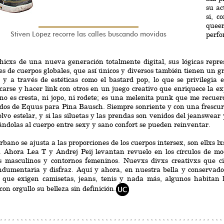
su ac
si, c
quee
Stiven López recorre las calles buscando movidas
perfo
icxs de una nueva generación totalmente digital, sus lógicas repre
es de cuerpos globales, que así únicos y diversos también tienen un g
, y a través de estéticas como el bastard pop, lo que se privilegia 
arse y hacer link con otros en un juego creativo que enriquece la e
no es cresta, ni jopo, ni rodete; es una melenita punk que me recuer
ados de Equus para Pina Bausch. Siempre sonriente y con una frescura 
lvo estelar, y si las siluetas y las prendas son venidos del jeanswear 
ándolas al cuerpo entre sexy y sano confort se pueden reinventar.
urbano se ajusta a las proporciones de los cuerpos intersex, son ellxs l
 Ahora Lea T y Andrej Peij levantan revuelo en los círculos de mo
s masculinos y contornos femeninos. Nuevxs divxs creativxs que ci
ndumentaria y disfraz. Aquí y ahora, en nuestra bella y conservador
 que exigen camisetas, jeans, tenis y nada más, algunos habitan lo
con orgullo su belleza sin definición.