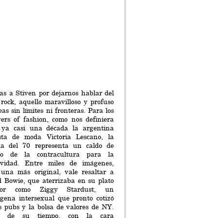
as a Stiven por dejarnos hablar del
rock, aquello maravilloso y profuso
eas sin límites ni fronteras. Para los
wers of fashion, como nos definiera
 ya casi una década la argentina
ista de moda Victoria Lescano, la
da del 70 representa un caldo de
ivo de la contracultura para la
tividad. Entre miles de imágenes,
una más original, vale resaltar a
 Bowie, que aterrizaba en su plato
dor como Ziggy Stardust, un
ígena intersexual que pronto cotizó
s pubs y la bolsa de valores de NY.
o de su tiempo, con la cara