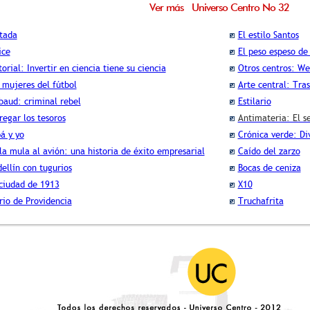
Ver más Universo Centro No 32
tada
El estilo Santos
ice
El peso espeso de 
torial: Invertir en ciencia tiene su ciencia
Otros centros: W
 mujeres del fútbol
Arte central: Tra
baud: criminal rebel
Estilario
regar los tesoros
Antimateria: El s
á y yo
Crónica verde: Div
la mula al avión: una historia de éxito empresarial
Caído del zarzo
ellín con tugurios
Bocas de ceniza
ciudad de 1913
X10
rio de Providencia
Truchafrita