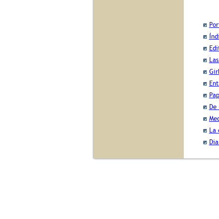
Por
Índ
Edi
Las
Gir
Ent
Pap
De 
Med
La 
Dia