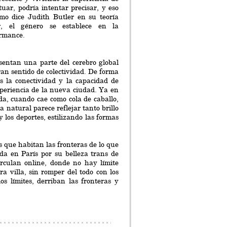
tuar, podría intentar precisar, y eso
omo dice Judith Butler en su teoría
r, el género se establece en la
rmance.
sentan una parte del cerebro global
ran sentido de colectividad. De forma
es la conectividad y la capacidad de
xperiencia de la nueva ciudad. Ya en
da, cuando cae como cola de caballo,
natural parece reflejar tanto brillo
y los deportes, estilizando las formas
xs que habitan las fronteras de lo que
da en París por su belleza trans de
rculan online, donde no hay límite
a villa, sin romper del todo con los
s límites, derriban las fronteras y