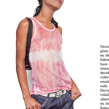
Graci
glam 
en id
follo
hace
cron
déca
cult
crea
cada 
David
vola
alien
en lo
Ícon