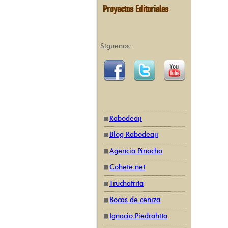
Proyectos Editoriales
Síguenos:
Rabodeají
Blog Rabodeají
Agencia Pinocho
Cohete.net
Truchafrita
Bocas de ceniza
Ignacio Piedrahíta