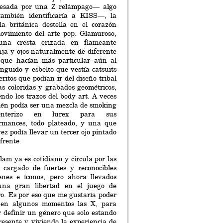
vesada por una Z relámpago— algo
también identificaría a KISS—, la
lla británica destella en el corazón
ovimiento del arte pop. Glamuroso,
una cresta erizada en flameante
ja y ojos naturalmente de diferente
 que hacían más particular aún al
ánguido y esbelto que vestía catsuits
eritos que podían ir del diseño tribal
tas coloridas y grabados geométricos,
endo los trazos del body art. A veces
én podía ser una mezcla de smoking
nterizo en lurex para sus
rmances, todo plateado, y una que
vez podía llevar un tercer ojo pintado
 frente.
lam ya es cotidiano y circula por las
s cargado de fuertes y reconocibles
nes e íconos, pero ahora llevados
una gran libertad en el juego de
o. Es por eso que me gustaría poder
 en algunos momentos las X, para
r definir un género que solo estando
presente y viviendo la experiencia de