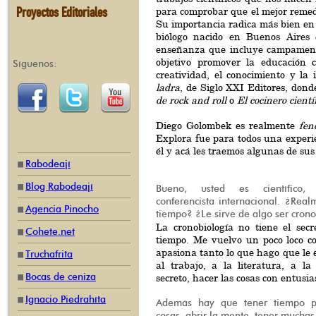
Proyectos Editoriales
para comprobar que el mejor remedi
Su importancia radica más bien en s
biólogo nacido en Buenos Aires
enseñanza que incluye campamento
objetivo promover la educación c
Síguenos:
creatividad, el conocimiento y la
ladra
, de Siglo XXI Editores, dond
de rock and roll
o
El cocinero científ
Diego Golombek es realmente
fen
Explora fue para todos una experi
él y acá les traemos algunas de sus
Rabodeají
Blog Rabodeají
Bueno, usted es científico, m
conferencista internacional. ¿Real
Agencia Pinocho
tiempo? ¿Le sirve de algo ser cron
La cronobiología no tiene el secr
Cohete.net
tiempo. Me vuelvo un poco loco c
apasiona tanto lo que hago que le 
Truchafrita
al trabajo, a la literatura, a la
Bocas de ceniza
secreto, hacer las cosas con entusi
Ignacio Piedrahíta
Además hay que tener tiempo p
cosas, abrir la mente, tener mucha