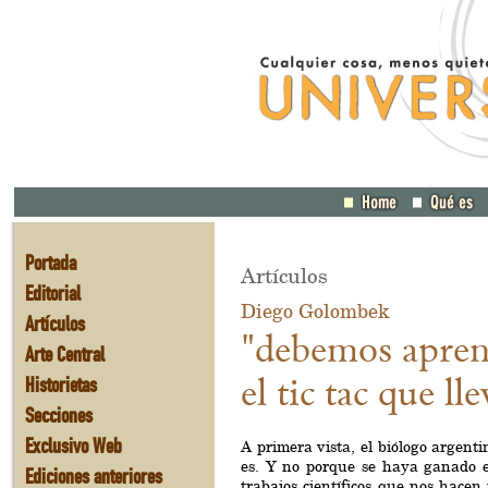
Portada
Artículos
Editorial
Diego Golombek
Artículos
"debemos apren
Arte Central
Historietas
el tic tac que l
Secciones
Exclusivo Web
A primera vista, el biólogo argen
es. Y no porque se haya ganado e
Ediciones anteriores
trabajos científicos que nos hacen