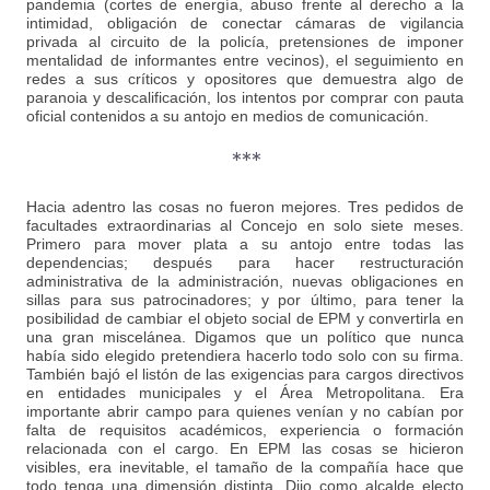
pandemia (cortes de energía, abuso frente al derecho a la
intimidad, obligación de conectar cámaras de vigilancia
privada al circuito de la policía, pretensiones de imponer
mentalidad de informantes entre vecinos), el seguimiento en
redes a sus críticos y opositores que demuestra algo de
paranoia y descalificación, los intentos por comprar con pauta
oficial contenidos a su antojo en medios de comunicación.
***
Hacia adentro las cosas no fueron mejores. Tres pedidos de
facultades extraordinarias al Concejo en solo siete meses.
Primero para mover plata a su antojo entre todas las
dependencias; después para hacer restructuración
administrativa de la administración, nuevas obligaciones en
sillas para sus patrocinadores; y por último, para tener la
posibilidad de cambiar el objeto social de EPM y convertirla en
una gran miscelánea. Digamos que un político que nunca
había sido elegido pretendiera hacerlo todo solo con su firma.
También bajó el listón de las exigencias para cargos directivos
en entidades municipales y el Área Metropolitana. Era
importante abrir campo para quienes venían y no cabían por
falta de requisitos académicos, experiencia o formación
relacionada con el cargo. En EPM las cosas se hicieron
visibles, era inevitable, el tamaño de la compañía hace que
todo tenga una dimensión distinta. Dijo como alcalde electo