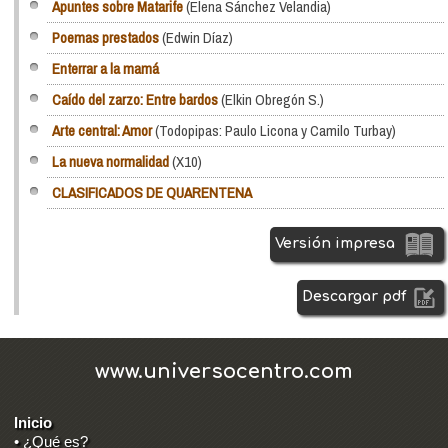
Apuntes sobre Matarife
(Elena Sánchez Velandia)
Poemas prestados
(Edwin Díaz)
Enterrar a la mamá
Caído del zarzo: Entre bardos
(Elkin Obregón S.)
Arte central: Amor
(Todopipas: Paulo Licona y Camilo Turbay)
La nueva normalidad
(X10)
CLASIFICADOS DE QUARENTENA
Versión impresa
Descargar pdf
www.universocentro.com
Inicio
• ¿Qué es?