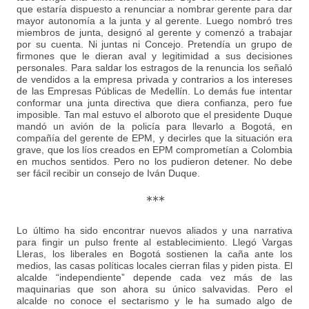
que estaría dispuesto a renunciar a nombrar gerente para dar
mayor autonomía a la junta y al gerente. Luego nombró tres
miembros de junta, designó al gerente y comenzó a trabajar
por su cuenta. Ni juntas ni Concejo. Pretendía un grupo de
firmones que le dieran aval y legitimidad a sus decisiones
personales. Para saldar los estragos de la renuncia los señaló
de vendidos a la empresa privada y contrarios a los intereses
de las Empresas Públicas de Medellín. Lo demás fue intentar
conformar una junta directiva que diera confianza, pero fue
imposible. Tan mal estuvo el alboroto que el presidente Duque
mandó un avión de la policía para llevarlo a Bogotá, en
compañía del gerente de EPM, y decirles que la situación era
grave, que los líos creados en EPM comprometían a Colombia
en muchos sentidos. Pero no los pudieron detener. No debe
ser fácil recibir un consejo de Iván Duque.
***
Lo último ha sido encontrar nuevos aliados y una narrativa
para fingir un pulso frente al establecimiento. Llegó Vargas
Lleras, los liberales en Bogotá sostienen la caña ante los
medios, las casas políticas locales cierran filas y piden pista. El
alcalde “independiente” depende cada vez más de las
maquinarias que son ahora su único salvavidas. Pero el
alcalde no conoce el sectarismo y le ha sumado algo de