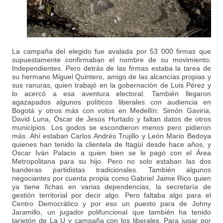
La campaña del elegido fue avalada por 53 000 firmas que
supuestamente confirmaban el nombre de su movimiento:
Independientes. Pero detrás de las firmas estaba la tarea de
su hermano Miguel Quintero, amigo de las alcancías propias y
sus ranuras, quien trabajó en la gobernación de Luis Pérez y
lo acercó a esa aventura electoral. También llegaron
agazapados algunos políticos liberales con audiencia en
Bogotá y otros más con votos en Medellín: Simón Gaviria,
David Luna, Óscar de Jesús Hurtado y faltan datos de otros
municipios. Los godos se escondieron menos pero pidieron
más. Ahí estaban Carlos Andrés Trujillo y León Mario Bedoya
quienes han tenido la clientela de Itagüí desde hace años, y
Oscar Iván Palacio a quien bien se le pagó con el Área
Metropolitana para su hijo. Pero no solo estaban las dos
banderas partidistas tradicionales. También algunos
negociantes por cuenta propia como Gabriel Jaime Rico quien
ya tiene fichas en varias dependencias, la secretaría de
gestión territorial por decir algo. Pero faltaba algo para el
Centro Democrático y por eso un puesto para de Johny
Jaramillo, un jugador polifuncional que también ha tenido
tarjetón de La U y campaña con los liberales. Para jugar por