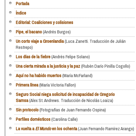
Portada
Índice
Editorial: Coaliciones y colisiones
Pipe, el bacano
(Andrés Burgos)
Un corto viaje a Groenlandia
(Luca Zanetti. Traducción de Julián
Restrepo)
Los días de la fiebre
(Andrés Felipe Solano)
Una cierta mirada a la justicia y la paz
(Rubén Darío Pinilla Cogollo)
Aquí no ha habido muertos
(María McFarland)
Primera línea
(María Victoria Fallon)
Seguro Social niega solicitud de incapacidad de Gregorio
Samsa
(Alex St. Andrews. Traducción de Nicolás Loaiza)
Sin protocolo
(Fotografías de Juan Fernando Ospina)
Perfiles domésticos
(Carolina Calle)
La vuelta a
El Mundo
en los ochenta
(Juan Fernando Ramírez Arango)