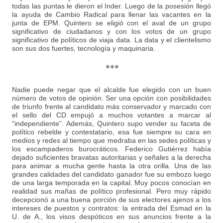
todas las puntas le dieron el Inder. Luego de la posesión llegó
la ayuda de Cambio Radical para llenar las vacantes en la
junta de EPM. Quintero se eligió con el aval de un grupo
significativo de ciudadanos y con los votos de un grupo
significativo de políticos de viaja data. La data y el clientelismo
son sus dos fuertes, tecnología y maquinaria.
***
Nadie puede negar que el alcalde fue elegido con un buen
número de votos de opinión. Ser una opción con posibilidades
de triunfo frente al candidato más conservador y marcado con
el sello del CD empujó a muchos votantes a marcar al
“independiente”. Además, Quintero supo vender su faceta de
político rebelde y contestatario, esa fue siempre su cara en
medios y redes al tiempo que medraba en las sedes políticas y
los escampaderos burocráticos. Federico Gutiérrez había
dejado suficientes bravatas autoritarias y señales a la derecha
para animar a mucha gente hasta la otra orilla. Una de las
grandes calidades del candidato ganador fue su embozo luego
de una larga temporada en la capital. Muy pocos conocían en
realidad sus mañas de político profesional. Pero muy rápido
decepcionó a una buena porción de sus electores ajenos a los
intereses de puestos y contratos: la entrada del Esmad en la
U. de A., los visos despóticos en sus anuncios frente a la