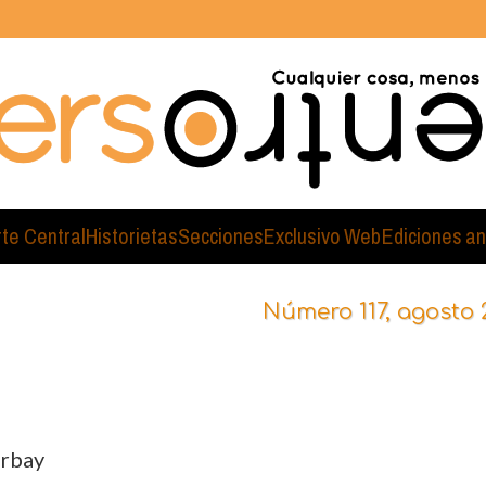
rte Central
Historietas
Secciones
Exclusivo Web
Ediciones an
Número 117, agosto 
urbay