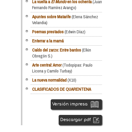
La vuelta a
El Mundo
en los ochenta
(Juan
Fernando Ramírez Arango)
Apuntes sobre Matarife
(Elena Sánchez
Velandia)
Poemas prestados
(Edwin Díaz)
Enterrar a la mamá
Caído del zarzo: Entre bardos
(Elkin
Obregón S.)
Arte central: Amor
(Todopipas: Paulo
Licona y Camilo Turbay)
La nueva normalidad
(X10)
CLASIFICADOS DE QUARENTENA
Versión impresa
Descargar pdf