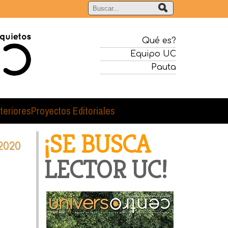
Qué es?
Equipo UC
Pauta
teriores
Proyectos Editoriales
¡SE BUSCA
2020
LECTOR UC!