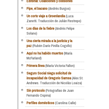
Editorial: Coaliciones y colisiones
Pipe, el bacano
(Andrés Burgos)
Un corto viaje a Groenlandia
(Luca
Zanetti. Traducción de Julián Restrepo)
Los días de la fiebre
(Andrés Felipe
Solano)
Una cierta mirada a la justicia y la
paz
(Rubén Darío Pinilla Cogollo)
Aquí no ha habido muertos
(María
McFarland)
Primera línea
(María Victoria Fallon)
Seguro Social niega solicitud de
incapacidad de Gregorio Samsa
(Alex St.
Andrews. Traducción de Nicolás Loaiza)
Sin protocolo
(Fotografías de Juan
Fernando Ospina)
Perfiles domésticos
(Carolina Calle)