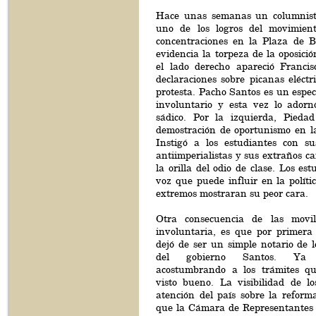
Hace unas semanas un columnist
uno de los logros del movimient
concentraciones en la Plaza de B
evidencia la torpeza de la oposici
el lado derecho apareció Franci
declaraciones sobre picanas eléctr
protesta. Pacho Santos es un espec
involuntario y esta vez lo ador
sádico. Por la izquierda, Pieda
demostración de oportunismo en la
Instigó a los estudiantes con su
antiimperialistas y sus extraños ca
la orilla del odio de clase. Los es
voz que puede influir en la polític
extremos mostraran su peor cara.
Otra consecuencia de las movili
involuntaria, es que por primera
dejó de ser un simple notario de l
del gobierno Santos. Ya
acostumbrando a los trámites q
visto bueno. La visibilidad de lo
atención del país sobre la reform
que la Cámara de Representantes l