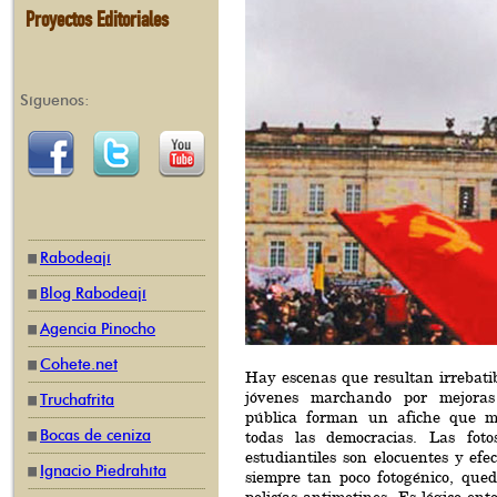
Proyectos Editoriales
Síguenos:
Rabodeají
Blog Rabodeají
Agencia Pinocho
Cohete.net
Hay escenas que resultan irrebatib
jóvenes marchando por mejoras
Truchafrita
pública forman un afiche que m
Bocas de ceniza
todas las democracias. Las fot
estudiantiles son elocuentes y efec
Ignacio Piedrahíta
siempre tan poco fotogénico, que