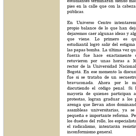
estudiantes terminaran siendo más
pies en la calle que con la cabeza
públicas.
En Universo Centro intentarem
propio balance de lo que han deja
dejaremos caer algunas ideas y alg
que viene. Lo primero es qu
estudiantil logró salir del estigm
las papas bomba. La última vez qu
fuerza fue hace exactamente 
retuvieron por unas horas a M
rector de la Universidad Nacional
Bogotá. En ese momento la discusi
fue si se trataba de un secuest
bravuconada. Ahora por lo m
discutiendo el código penal. Si l
mayoría de quienes participan a
protestas, logran graduar a los p
arenga que llevan años dominando
asambleas universitarias, ya 
pequeña e importante reforma. P
los dueños del rollo, los especialis
el radicalismo, intentarán resist
inconformismo general.