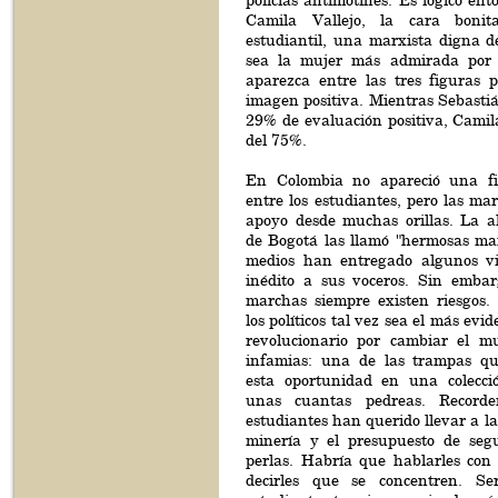
policías antimotines. Es lógico ent
Camila Vallejo, la cara bonit
estudiantil, una marxista digna d
sea la mujer más admirada por l
aparezca entre las tres figuras p
imagen positiva. Mientras Sebastiá
29% de evaluación positiva, Camila
del 75%.
En Colombia no apareció una fig
entre los estudiantes, pero las m
apoyo desde muchas orillas. La a
de Bogotá las llamó "hermosas man
medios han entregado algunos vi
inédito a sus voceros. Sin embar
marchas siempre existen riesgos.
los políticos tal vez sea el más evi
revolucionario por cambiar el m
infamias: una de las trampas qu
esta oportunidad en una colecci
unas cuantas pedreas. Record
estudiantes han querido llevar a la
minería y el presupuesto de segu
perlas. Habría que hablarles con 
decirles que se concentren. Ser