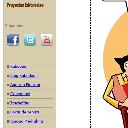
Proyectos Editoriales
Síguenos:
Rabodeají
Blog Rabodeají
Agencia Pinocho
Cohete.net
Truchafrita
Bocas de ceniza
Ignacio Piedrahíta