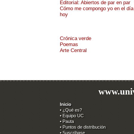
Editorial: Abiertos de par en par
Cómo me compongo yo en el día
hoy
Crónica verde
Poemas
Arte Central
www.univ
Inicio
• ¿Qué es?
• Equipo UC
• Pauta
• Puntos de distribución
• Suscríbase