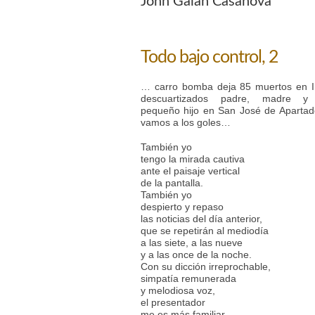
John Galán Casanova
Todo bajo control, 2
… carro bomba deja 85 muertos en I
descuartizados padre, madre y
pequeño hijo en San José de Apartad
vamos a los goles…
También yo
tengo la mirada cautiva
ante el paisaje vertical
de la pantalla.
También yo
despierto y repaso
las noticias del día anterior,
que se repetirán al mediodía
a las siete, a las nueve
y a las once de la noche.
Con su dicción irreprochable,
simpatía remunerada
y melodiosa voz,
el presentador
me es más familiar