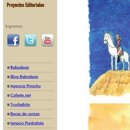
Proyectos Editoriales
Síguenos:
Rabodeají
Blog Rabodeají
Agencia Pinocho
Cohete.net
Truchafrita
Bocas de ceniza
Ignacio Piedrahíta