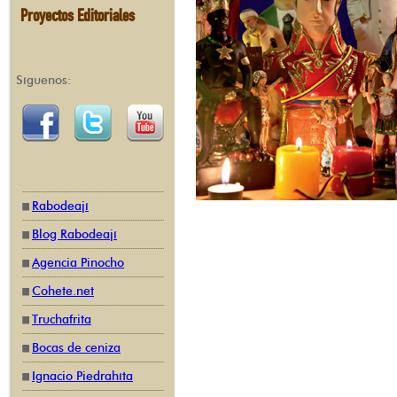
Proyectos Editoriales
Síguenos:
Rabodeají
Blog Rabodeají
Agencia Pinocho
Cohete.net
Truchafrita
Bocas de ceniza
Ignacio Piedrahíta