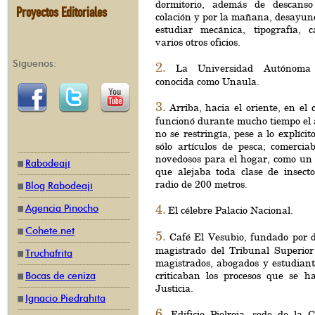
dormitorio, además de descans
Proyectos Editoriales
colación y por la mañana, desayuno
estudiar mecánica, tipografía, ca
varios otros oficios.
Síguenos:
2.
La Universidad Autónoma 
conocida como Unaula.
3.
Arriba, hacia el oriente, en e
funcionó durante mucho tiempo el 
no se restringía, pese a lo explíc
sólo artículos de pesca; comerci
novedosos para el hogar, como un
Rabodeají
que alejaba toda clase de insect
radio de 200 metros.
Blog Rabodeají
4.
Agencia Pinocho
El célebre Palacio Nacional.
Cohete.net
5.
Café El Vesubio, fundado por 
magistrado del Tribunal Superior
Truchafrita
magistrados, abogados y estudiant
criticaban los procesos que se h
Bocas de ceniza
Justicia.
Ignacio Piedrahíta
6.
Edificio Pielroja, sede de l