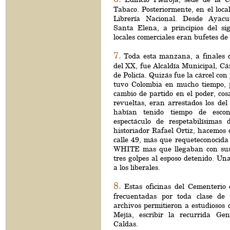
Tabaco. Posteriormente, en el loca
Librería Nacional. Desde Ayac
Santa Elena, a principios del si
locales comerciales eran bufetes de
7.
Toda esta manzana, a finales d
del XX, fue Alcaldía Municipal, Cá
de Policía. Quizás fue la cárcel con
tuvo Colombia en mucho tiempo,
cambio de partido en el poder, cos
revueltas, eran arrestados los del
habían tenido tiempo de escon
espectáculo de respetabilísimas 
historiador Rafael Ortiz, hacemos 
calle 49, más que requeteconoci
WHITE mas que llegaban con sus s
tres golpes al esposo detenido. Una
a los liberales.
8.
Estas oficinas del Cementeri
frecuentadas por toda clase de 
archivos permitieron a estudiosos
Mejía, escribir la recurrida Ge
Caldas.