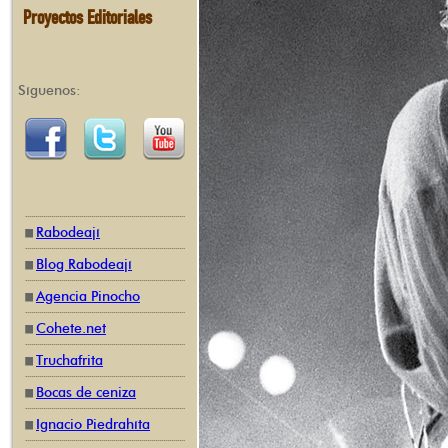
Proyectos Editoriales
Síguenos:
Rabodeají
Blog Rabodeají
Agencia Pinocho
Cohete.net
Truchafrita
Bocas de ceniza
Ignacio Piedrahíta