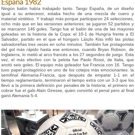
España 1982
Ningún balón había trabajado tanto. Tango España, de un diseño
igual a su antecesor, estaba hecho de una mezcla de cuero y
material sintético. Y trabajó más porque participaron 24 selecciones,
ocho más que en las versiones anteriores; se jugaron 52 partidos y
se marcaron 146 goles. Tango fue el balón de una de las mayores
goleadas en la historia de la Copa: el 10-1 de Hungría frente a El
Salvador, partido en el que el húngaro Lászlo Kiss infló las piolas
salvadoreñas tres veces en ocho minutos. También fue protagonista
del gol más rápido hasta ese entonces, cuando Bryan Robson, de
Inglaterra, lo metió al arco francés a los 27 segundos de juego. Esta
vez, el más efectivo con la pelota fue Paolo Rossi, de Italia, que
anotó seis goles. El equipo más goleador fue Francia con 16. Tango
tuvo papel protagónico en uno de los cotejos más emocionantes: la
semifinal Alemania-Francia, que después de empatar 1-1 en el
tiempo reglamentario, terminaron el tiempo extra con un 3-3 que los
llevó a la primera definición por penales de la historia; el primero en
cobrar fue el galo Alain Giresse, quien convirtió el penal pero al final
ganó Alemania 5-4.