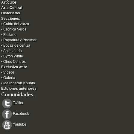
Artículos
Arte Central
Historietas
Secciones:
•
Caído del zarzo
•
Crónica Verde
•
Estilario
•
Rayadura Alzheimer
•
Bocas de ceniza
•
Antimateria
•
Byron White
•
Otros Centros
Exclusivo web:
•
Videos
•
Galería
•
Me robaron y punto
Ediciones anteriores
Comunidades:
Twitter
Facebook
Youtube