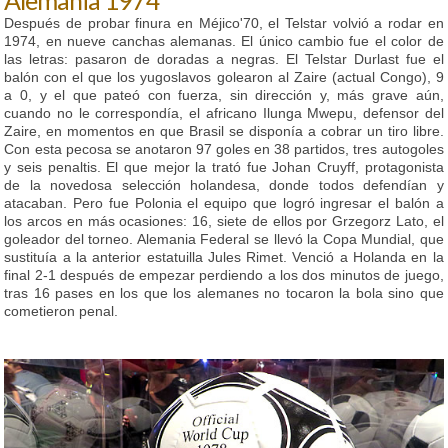
Después de probar finura en Méjico'70, el Telstar volvió a rodar en
1974, en nueve canchas alemanas. El único cambio fue el color de
las letras: pasaron de doradas a negras. El Telstar Durlast fue el
balón con el que los yugoslavos golearon al Zaire (actual Congo), 9
a 0, y el que pateó con fuerza, sin dirección y, más grave aún,
cuando no le correspondía, el africano Ilunga Mwepu, defensor del
Zaire, en momentos en que Brasil se disponía a cobrar un tiro libre.
Con esta pecosa se anotaron 97 goles en 38 partidos, tres autogoles
y seis penaltis. El que mejor la trató fue Johan Cruyff, protagonista
de la novedosa selección holandesa, donde todos defendían y
atacaban. Pero fue Polonia el equipo que logró ingresar el balón a
los arcos en más ocasiones: 16, siete de ellos por Grzegorz Lato, el
goleador del torneo. Alemania Federal se llevó la Copa Mundial, que
sustituía a la anterior estatuilla Jules Rimet. Venció a Holanda en la
final 2-1 después de empezar perdiendo a los dos minutos de juego,
tras 16 pases en los que los alemanes no tocaron la bola sino que
cometieron penal.