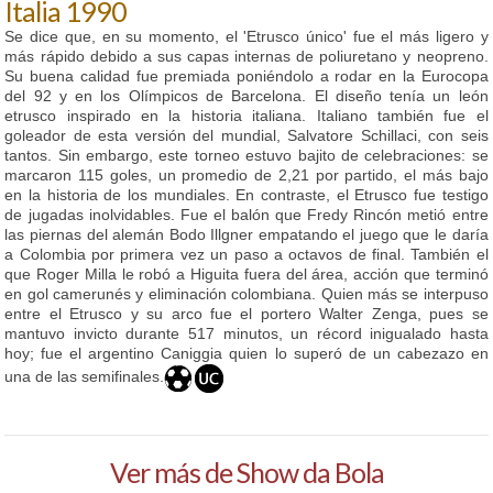
Italia 1990
Se dice que, en su momento, el 'Etrusco único' fue el más ligero y
más rápido debido a sus capas internas de poliuretano y neopreno.
Su buena calidad fue premiada poniéndolo a rodar en la Eurocopa
del 92 y en los Olímpicos de Barcelona. El diseño tenía un león
etrusco inspirado en la historia italiana. Italiano también fue el
goleador de esta versión del mundial, Salvatore Schillaci, con seis
tantos. Sin embargo, este torneo estuvo bajito de celebraciones: se
marcaron 115 goles, un promedio de 2,21 por partido, el más bajo
en la historia de los mundiales. En contraste, el Etrusco fue testigo
de jugadas inolvidables. Fue el balón que Fredy Rincón metió entre
las piernas del alemán Bodo Illgner empatando el juego que le daría
a Colombia por primera vez un paso a octavos de final. También el
que Roger Milla le robó a Higuita fuera del área, acción que terminó
en gol camerunés y eliminación colombiana. Quien más se interpuso
entre el Etrusco y su arco fue el portero Walter Zenga, pues se
mantuvo invicto durante 517 minutos, un récord inigualado hasta
hoy; fue el argentino Caniggia quien lo superó de un cabezazo en
una de las semifinales.
Ver más de Show da Bola