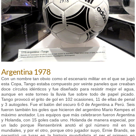
Argentina 1978
Con un nombre tan obvio como el escenario militar en el que se jugó
esta Copa, Tango estaba compuesto por veinte paneles que creaban
doce círculos idénticos y fue diseñado para resistir mejor el agua,
aunque en este torneo la lluvia fue sobre todo de papel picado.
Tango provocó el grito de gol en 102 ocasiones, 11 de ellas de penal
y 3 autogoles. Fue el balón del oscuro 6-0 de Argentina a Perú. Seis
fueron también los goles que hicieron del argentino Mario Kempes el
máximo anotador. Los equipos que más celebraron fueron Argentina
y Holanda, con 15 goles cada uno. Holanda de manera especial, por
un lado porque Rensenbrink anotó el gol número mil en los
mundiales, y por el otro, porque otro jugador suyo, Ernie Brands, se
garantizó un lugar en la historia mundialista al ser el primero en