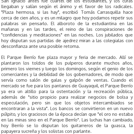
San Ignacio antes fue cuartel de los estudiantes, y los curas
llegaban y salían según el ánimo y el favor de los radicales.
"Plaza hermosa, si las hay", escribió Tomás Carrasquilla hace
cerca de cien años, y es un milagro que hoy podamos repetir sus
palabras sin pensarlo. El alboroto de la estudiantina en las
mañanas y en las tardes, el reino de las conspiraciones de
"confidencias y meditaciones" en las noches. Los jubilados que
hoy disputan sus partidas de ajedrez miran a las colegialas con
desconfianza ante una posible retoma.
El Parque Berrío fue plaza mayor y feria de mercado. Allí se
plantaron los toldos de los pulperos durante muchos años,
primero los viernes y luego los domingos, según el genio de los
comerciantes y la debilidad de los gobernadores, de modo que
servía como salón de galas y galpón de ventas. Cuando el
mercado se fue para los pantanos de Guayaquil, el Parque Berrío
ya era un altillo para la ostentación y la recreación pública,
además de "sitio propicio para realizar negocios de bolsa y
especulación, pero sin que los objetos intercambiados se
encontraran a la vista". Los bancos se convirtieron en un nuevo
púlpito, y los graciosos de la época decían que "el oro no estaba
en las minas sino en el Parque Berrío". Las luchas han cambiado,
hoy Berrío se lo disputan los guitarreros de la guasca, la
papayera sucreña y los solistas con parlante.