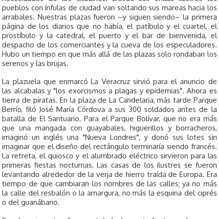
pueblos con ínfulas de ciudad van soltando sus mareas hacia los
arrabales. Nuestras plazas fueron –y siguen siendo– la primera
página de los diarios que no había, el patíbulo y el cuartel, el
prostíbulo y la catedral, el puerto y el bar de bienvenida, el
despacho de los comerciantes y la cueva de los especuladores.
Hubo un tiempo en que más allá de las plazas solo rondaban los
serenos y las brujas.
La plazuela que enmarcó La Veracruz sirvió para el anuncio de
las alcabalas y "los exorcismos a plagas y epidemias". Ahora es
tierra de piratas. En la plaza de La Candelaria, más tarde Parque
Berrío, filó José María Córdova a sus 300 soldados antes de la
batalla de El Santuario. Para el Parque Bolívar, que no era más
que una mangada con guayabales, higuerillos y borracheros,
imaginó un inglés una "Nueva Londres", y donó sus lotes sin
imaginar que el diseño del rectángulo terminaría siendo francés.
La retreta, el quiosco y el alumbrado eléctrico sirvieron para las
primeras fiestas nocturnas. Las casas de los ilustres se fueron
levantando alrededor de la verja de hierro traída de Europa. Era
tiempo de que cambiaran los nombres de las calles; ya no más
la calle del resbalón o la amargura, no más la esquina del ciprés
o del guanábano.