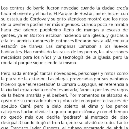
Los centros de barrio fueron novedad cuando la ciudad crecía
hacia el oriente y el norte. El Parque de Boston, antes Sucre, con
su estatua de Córdova y su grito silencioso mostró que los ritos
de la periferia podían ser más ingenuos. Cuando poco se miraba
hacia ese oriente pueblerino, lleno de mangas y escaso de
gentes, ya en Boston estaban haciendo una iglesia, y gracias a
ella los administradores de entonces llegaron hasta allá con una
estación de tranvía. Las campanas llamaban a los nuevos
habitantes. Han cambiado las razas de los perros, las atracciones
mecánicas para los niños y la tecnología de la iglesia, pero la
ronda al parque sigue siendo la misma.
Pero nada entregó tantas novedades, personajes y mitos como
la plaza de la estación. Las plagas provocadas por sus pantanos
hicieron que "el respetable" la llamara Guayaquil, en referencia a
la ciudad ecuatoriana recién levantada, famosa por los estragos
de la fiebre amarilla y el beriberi. Por momentos se alababa el
gusto de su mercado cubierto, obra de un arquitecto francés de
apellido Carré, pero a cielo abierto el clima y los perros
callejeros hacían olvidar la gracia arquitectónica y con el tiempo
no quedó más que decirle "pedrero" al mercado de piso
desigual. Cuando llegó el tren la gente se olvidó de todo. Tanto
que Francisco Javier Cisneros, el cubano encargado de abrir la